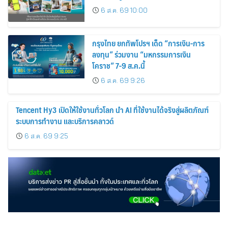
6 ส.ค. 69 10:00
กรุงไทย ยกทัพโปรฯ เด็ด “การเงิน-การ
ลงทุน” ร่วมงาน “มหกรรมการเงิน
โคราช” 7-9 ส.ค.นี้
6 ส.ค. 69 9:26
Tencent Hy3 เปิดให้ใช้งานทั่วโลก นำ AI ที่ใช้งานได้จริงสู่ผลิตภัณฑ์
ระบบการทำงาน และบริการคลาวด์
6 ส.ค. 69 9:25