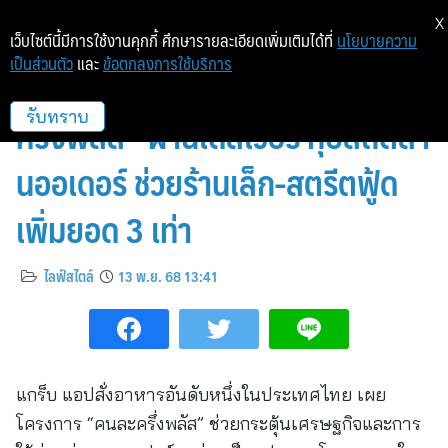
X
เว็บไซต์นี้มีการใช้งานคุกกี้ ศึกษารายละเอียดเพิ่มเติมได้ที่
นโยบายความ
เป็นส่วนตัว
และ
ข้อตกลงการใช้บริการ
แกร็บฟู้ด เผยคนไทยแห่ใช้ “คนละ
ครึ่งพลัส” ผ่านเดลิเวอรี ทุบสถิติล้า
รับทราบ
นออเดอร์ ช่วยร้านเล็ก-สตรีตฟู้ด
เพิ่มยอด 3 เท่า
ไลฟ์สไตล์
13 พ.ย. 68 13:41
แกร็บ แอปสั่งอาหารอันดับหนึ่งในประเทศไทย เผย
โครงการ “คนละครึ่งพลัส” ช่วยกระตุ้นเศรษฐกิจและการ