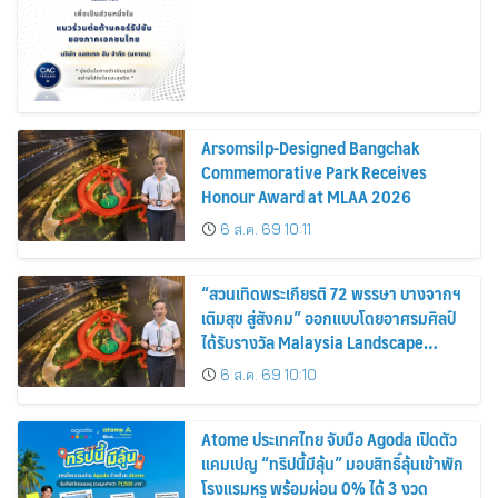
Arsomsilp-Designed Bangchak
Commemorative Park Receives
Honour Award at MLAA 2026
6 ส.ค. 69 10:11
“สวนเทิดพระเกียรติ 72 พรรษา บางจากฯ
เติมสุข สู่สังคม” ออกแบบโดยอาศรมศิลป์
ได้รับรางวัล Malaysia Landscape
Architecture Award 2026
6 ส.ค. 69 10:10
Atome ประเทศไทย จับมือ Agoda เปิดตัว
แคมเปญ “ทริปนี้มีลุ้น” มอบสิทธิ์ลุ้นเข้าพัก
โรงแรมหรู พร้อมผ่อน 0% ได้ 3 งวด