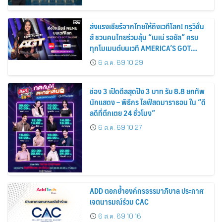
ส่งแรงเชียร์จากไทยให้ถึงเวทีโลก! ทรูวิชั่น
ส์ ชวนคนไทยร่วมลุ้น “เนเน่ รอยัล” ครบ
ทุกโมเมนต์บนเวที AMERICA’S GOT
TALENT SEASON 21
6 ส.ค. 69 10:29
ช่อง 3 เปิดดีลสุดปัง 3 บาท รับ 8.8 ยกทัพ
นักแสดง – พิธีกร ไลฟ์สดมาราธอน ใน “ดี
ลดีที่ตึกเตย 24 ชั่วโมง”
6 ส.ค. 69 10:27
ADD ตอกย้ำองค์กรธรรมาภิบาล ประกาศ
เจตนารมณ์ร่วม CAC
6 ส.ค. 69 10:16