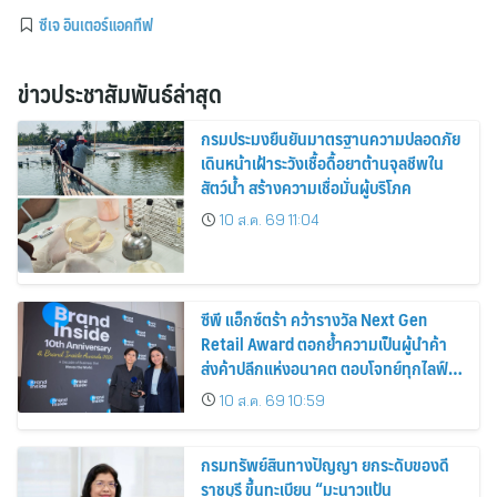
ซีเจ อินเตอร์แอคทีฟ
ข่าวประชาสัมพันธ์ล่าสุด
กรมประมงยืนยันมาตรฐานความปลอดภัย
เดินหน้าเฝ้าระวังเชื้อดื้อยาต้านจุลชีพใน
สัตว์น้ำ สร้างความเชื่อมั่นผู้บริโภค
10 ส.ค. 69 11:04
ซีพี แอ็กซ์ตร้า คว้ารางวัล Next Gen
Retail Award ตอกย้ำความเป็นผู้นำค้า
ส่งค้าปลีกแห่งอนาคต ตอบโจทย์ทุกไลฟ์
สไตล์ผู้บริโภค
10 ส.ค. 69 10:59
กรมทรัพย์สินทางปัญญา ยกระดับของดี
ราชบุรี ขึ้นทะเบียน “มะนาวแป้น