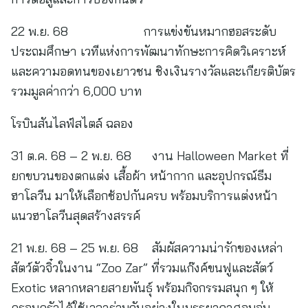
22 พ.ย. 68 การแข่งขันหมากฮอสระดับ
ประถมศึกษา เวทีแห่งการพัฒนาทักษะการคิดวิเคราะห์
และความอดทนของเยาวชน ชิงเงินรางวัลและเกียรติบัตร
รวมมูลค่ากว่า 6,000 บาท
โรบินสันไลฟ์สไตล์ ฉลอง
31 ต.ค. 68 – 2 พ.ย. 68 งาน Halloween Market ที่
ยกขบวนของตกแต่ง เสื้อผ้า หน้ากาก และอุปกรณ์ธีม
ฮาโลวีน มาให้เลือกช้อปกันครบ พร้อมบริการแต่งหน้า
แนวฮาโลวีนสุดสร้างสรรค์
21 พ.ย. 68 – 25 พ.ย. 68 สัมผัสความน่ารักของเหล่า
สัตว์ตัวจิ๋วในงาน “Zoo Zar” ที่รวมแก๊งค์ขนฟูและสัตว์
Exotic หลากหลายสายพันธุ์ พร้อมกิจกรรมสนุก ๆ ให้
ครอบครัวได้ใช้เวลาร่วมกันอย่างในบรรยากาศอบอุ่น