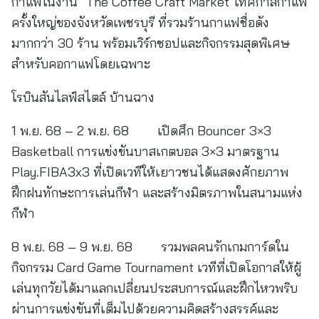
กาแฟในงาน “The Coffee Craft Market”เทศกาลกาแฟ
ครั้งใหญ่ของจังหวัดเพชรบุรี ที่รวมร้านกาแฟชื่อดัง
มากกว่า 30 ร้าน พร้อมเวิร์กชอปและกิจกรรมสุดพิเศษ
สำหรับคอกาแฟโดยเฉพาะ
โรบินสันไลฟ์สไตล์ บ้านฉาง
1 พ.ย. 68 – 2 พ.ย. 68 เปิดศึก Bouncer 3×3
Basketball การแข่งขันบาสเกตบอล 3×3 มาตรฐาน
Play.FIBA3x3 ที่เปิดเวทีให้เยาวชนได้แสดงศักยภาพ
ฝึกฝนทักษะการเล่นกีฬา และสร้างมิตรภาพในสนามแห่ง
กีฬา
8 พ.ย. 68 – 9 พ.ย. 68 รวมพลคนรักเกมการ์ดใน
กิจกรรม Card Game Tournament เวทีที่เปิดโอกาสให้ผู้
เล่นทุกวัยได้มาแลกเปลี่ยนประสบการณ์และฝึกไหวพริบ
ผ่านการแข่งขันที่เต็มไปด้วยความคิดสร้างสรรค์และ