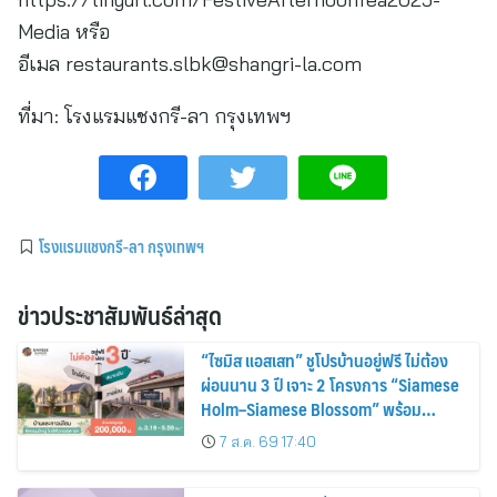
Media หรือ
อีเมล
restaurants.slbk@shangri-la.com
ที่มา:
โรงแรมแชงกรี-ลา กรุงเทพฯ
โรงแรมแชงกรี-ลา กรุงเทพฯ
ข่าวประชาสัมพันธ์ล่าสุด
“ไซมิส แอสเสท” ชูโปรบ้านอยู่ฟรี ไม่ต้อง
ผ่อนนาน 3 ปี เจาะ 2 โครงการ “Siamese
Holm–Siamese Blossom” พร้อม
ส่วนลดและสิทธิพิเศษถึง 31 สิงหาคม
7 ส.ค. 69 17:40
2569