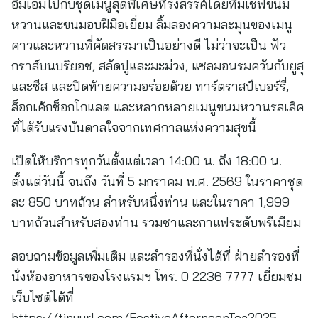
อิ่มเอมไปกับชุดเมนูสุดพิเศษที่รังสรรค์โดยทีมเชฟขนม
หวานและขนมอบฝีมือเยี่ยม ลิ้มลองความละมุนของเมนู
คาวและหวานที่คัดสรรมาเป็นอย่างดี ไม่ว่าจะเป็น ฟัว
กราส์บนบริยอช, สลัดปูและมะม่วง, แซลมอนรมควันกับยูสุ
และชีส และปิดท้ายความอร่อยด้วย ทาร์ตราสป์เบอร์รี่,
ล็อกเค้กช็อกโกแลต และหลากหลายเมนูขนมหวานรสเลิศ
ที่ได้รับแรงบันดาลใจจากเทศกาลแห่งความสุขนี้
เปิดให้บริการทุกวันตั้งแต่เวลา 14:00 น. ถึง 18:00 น.
ตั้งแต่วันนี้ จนถึง วันที่ 5 มกราคม พ.ศ. 2569 ในราคาชุด
ละ 850 บาทถ้วน สำหรับหนึ่งท่าน และในราคา 1,999
บาทถ้วนสำหรับสองท่าน รวมชาและกาแฟระดับพรีเมียม
สอบถามข้อมูลเพิ่มเติม และสำรองที่นั่งได้ที่ ฝ่ายสำรองที่
นั่งห้องอาหารของโรงแรมฯ โทร. 0 2236 7777 เยี่ยมชม
เว็บไซต์ได้ที่
https://tinyurl.com/FestiveAfternoonTea2025-