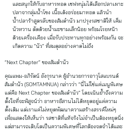
และสนุกให้กับอาหารทอด เชฟหนุ่มได้เลือกปลาเผาะ
ปลาจากลุ่มน้ำโขง เนื้อเด้งอร่อยมาทอด แล้วนำ
น้ำปลาร้าสูตรลับของส้มตำนัว มาปรุงรสชาติให้ เค็ม
นัวหวาน ตัดด้วยน้ำมะขามเล็กน้อย พร้อมโรยหน้า
ด้วยเครื่องเคียง เมื่อรับประทานทุกอย่างพร้อมกัน จะ
เกิดความ “นัว” ที่สมดุลอย่างคาดไม่ถึง
“Next Chapter” ของส้มตำนัว
คุณแพม-อภิรัตน์ อังกุรนาค ผู้อำนวยการอาวุโสแบรนด์
ส้มตำนัว (SOMTAMNUA) กล่าวว่า “นี่ไม่ใช่แค่เมนูพิเศษ
แต่คือ Next Chapter ของส้มตำนัว” โดยเน้นย้ำถึงความ
ตั้งใจที่จะพิสูจน์ว่า อาหารอีสานไม่ได้หยุดอยู่แค่ความ
ดั้งเดิม แต่เราแค่ไม่หยุดพัฒนาความสร้างสรรค์ใหม่ๆ
เพื่อแสดงให้เห็นว่า รสชาติที่แท้จริงไม่จำเป็นต้องหยุดนิ่ง
แต่สามารถเติบโตเป็นความพิเศษที่โลกต้องจดจำได้และ