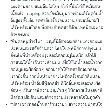
แตงล้านซอย ขนมจีน ใส่โหยยไก่ ที่ต้มไก่กับขมิ้นจน
เนื้อเด้ง Topping ด้วยอ่องมันปูนา พร้อมเสิร์ฟคู่กับน้ำ
จิ้มสูตรดั้งเดิม รสชาติเปรี้ยวอมหวาน หอมกลิ่นกะปิ
เสิร์ฟพร้อมผักสด ที่ยกระดับรสชาติด้วยเทคนิคเฉพาะ
ตัวของเชฟ
“ซิ่นคอหมูย่างไฟ” : เมนูที่มีลักษณะคล้ายแกงอ่อมแต่
เข้มข้นและรสจัดจ้านกว่า โดยใช้เทคนิคการปรุงแบบ
ดั้งเดิมที่นำเครื่องปรุงและใส่คอหมูในหม้อ แล้วใช้
ภาชนะใส่น้ำเย็นวางด้านบน เพื่อให้ไอน้ำและน้ำจาก
คอหมูและผักค่อย ๆ ออกมาทำให้รสชาติกลมกล่อม
มากยิ่งขึ้น จากนั้นนำมาย่างไฟอีกครั้งจนมีกลิ่นหอม
เสิร์ฟพร้อม น้ำจิ้มซีฟู้ดรสข่า ที่มีกลิ่นหอมและรสเผ็ด
อ่อน ๆ เป็นการตีความเมนูง่าย ๆ ให้กลายเป็นรสชาติ
ที่อร่อย เข้มข้น และสร้างความประหลาดใจในทุกคำ
“ปลาเผาะทอดน้ำปลาร้าหวาน”: สร้างความน่าสนใจ