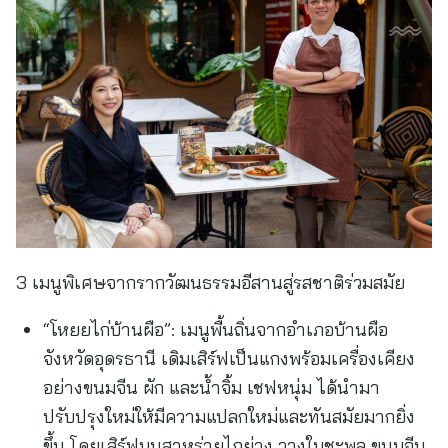
3 เมนูพิเศษจากรากวัฒนธรรมอีสานสู่รสชาติร่วมสมัย
“โหยยไก่บ้านผือ”: เมนูพื้นถิ่นจากอำเภอบ้านผือ
จังหวัดอุดรธานี เดิมเสิร์ฟเป็นแกงพร้อมเครื่องเคียง
อย่างขนมจีน ผัก และน้ำจิ้ม เชฟหนุ่ม ได้นำมา
ปรับปรุงใหม่ให้มีความแปลกใหม่และทันสมัยมากยิ่ง
ขึ้น โดยเสิร์ฟบนสาหร่ายไกย่าง วางใบชะพลู ขนมจีน