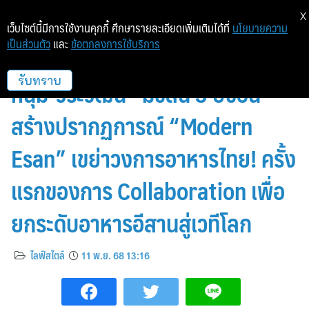
X
เว็บไซต์นี้มีการใช้งานคุกกี้ ศึกษารายละเอียดเพิ่มเติมได้ที่
นโยบายความ
เป็นส่วนตัว
และ
ข้อตกลงการใช้บริการ
“ส้มตำนัว” ฉลอง 25 ปี ผนึก “เชฟ
หนุ่ม-วีระวัฒน์” มิชลิน 3 ปีซ้อน
รับทราบ
สร้างปรากฏการณ์ “Modern
Esan” เขย่าวงการอาหารไทย! ครั้ง
แรกของการ Collaboration เพื่อ
ยกระดับอาหารอีสานสู่เวทีโลก
ไลฟ์สไตล์
11 พ.ย. 68 13:16