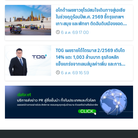
อโกด้าเผยชาวยุโรปสนใจเดินทางสู่เอเชีย
ในช่วงฤดูร้อนปีพ.ศ. 2569 ชี้กรุงเทพฯ
เกาะสมุย และพัทยา ติดอันดับเมืองยอด
นิยม
6 ส.ค. 69 17:00
TOG เผยรายได้ไตรมาส 2/2569 เติบโต
14% แตะ 1,003 ล้านบาท ธุรกิจหลัก
แข็งแกร่งจากเลนส์มูลค่าเพิ่ม และการ
ขยายตลาดต่างประเทศ พร้อมเดินหน้า
6 ส.ค. 69 16:59
ลงทุนเพื่อการเติบโตระยะยาว