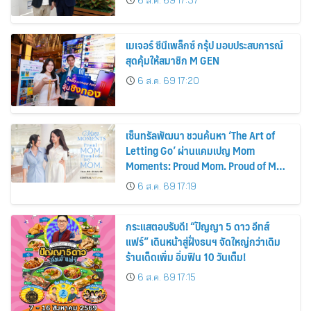
6 ส.ค. 69 17:37
พลังงานแสงอาทิตย์ภายในบ้าน
เมเจอร์ ซีนีเพล็กซ์ กรุ้ป มอบประสบการณ์
สุดคุ้มให้สมาชิก M GEN
6 ส.ค. 69 17:20
เซ็นทรัลพัฒนา ชวนค้นหา ‘The Art of
Letting Go’ ผ่านแคมเปญ Mom
Moments: Proud Mom. Proud of My
Mom.
6 ส.ค. 69 17:19
กระแสตอบรับดี! “ปัญญา 5 ดาว อีทส์
แฟร์” เดินหน้าสู่ฝั่งธนฯ จัดใหญ่กว่าเดิม
ร้านเด็ดเพิ่ม อิ่มฟิน 10 วันเต็ม!
6 ส.ค. 69 17:15