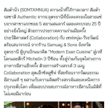
ส้มตำนัว (SOMTAMNUA) ความนัวที่ไร้กาลเวลา! ส้มตำ
รสชาติ Authentic จากจ.อุดรธานีที่ยังคงครองใจสายแซ่
บจากสาขาแรกซอย 5 สยามสแควร์ ฉลองครบรอบ 25 ปี
อย่างยิ่งใหญ่ ด้วยการประกาศความร่วมมือครั้ง
ประวัติศาสตร์ (Collaboration) กับ เชฟหนุ่ม-วีระวัฒน์
ตริยเสนวรรธน์ จากร้าน Samuay & Sons จังหวัด
อุดรธานี ผู้บุกเบิกแนวคิด “Modern Esan Cuisine” สู่เวที
โลกและดีกรี Michelin 3 ปีซ้อน ทั้งคู่ร่วมกันจุดไฟวงการ
อาหารอีสานอีกครั้ง ด้วยการสร้างสรรค์ 3 เมนู
Collaboration สุดเอ็กซ์คลูซีฟ ที่สะท้อนรากวัฒนธรรม
อีสานแท้ ๆ ผสานกับความคิดสร้างสรรค์และเทคนิคการ
ปรุงระดับโลก เพื่อมอบประสบการณ์อาหารอีสานในมิติที่
ไม่เคยมีมาก่อน