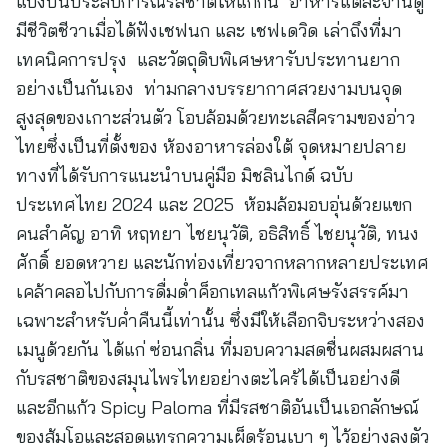
แบ่งปันประสบการณ์รสชาติให้แก่กัน อาหารแต่ละจานดู
มีชีวิตชีวาเมื่อได้ฟังเชฟนก และ เชฟเดวิด เล่าถึงที่มา
เทคนิคการปรุง และวัตถุดิบพิเศษหารับประทานยาก
อย่างเป็นกันเอง ท่ามกลางบรรยากาศสวยงามบนจุด
สูงสุดของเกาะส่วนตัว โอบล้อมด้วยทะเลสีครามของอ่าว
ไทยซึ่งเป็นที่ตั้งของ ห้องอาหารล่องใต้ จุดหมายปลาย
ทางที่ได้รับการแนะนำบนคู่มือ มิชลินไกด์ ฉบับ
ประเทศไทย 2024 และ 2025 ห้อมล้อมอบอุ่นด้วยแขก
คนสำคัญ อาทิ หฤทยา ไชยนุวัติ, อธิสิทธิ์ ไชยนุวัติ, ทนง
ศักดิ์​ ยอดหวาย และนักท่องเที่ยวจากหลากหลายประเทศ
เคล้าคลอไปกับการดื่มด่ำค็อกเทลแก้วพิเศษรังสรรค์มา
เฉพาะสำหรับค่ำคืนนี้เท่านั้น ซึ่งมีให้เลือกจิบระหว่างสอง
เมนูด้วยกัน ได้แก่ ซ่อนกลิ่น ที่มอบความสดชื่นผสมผสาน
กับรสชาติของสมุนไพรไทยอย่างตะไคร้ได้เป็นอย่างดี
และอีกแก้ว Spicy Paloma ที่มีรสชาติอันเป็นเอกลักษณ์
ของส้มโอและสอดแทรกความเผ็ดร้อนเบา ๆ ไว้อย่างลงตัว