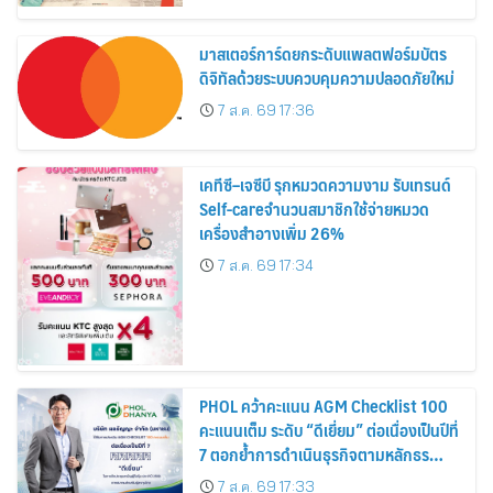
สิงหาคมนี้
มาสเตอร์การ์ดยกระดับแพลตฟอร์มบัตร
ดิจิทัลด้วยระบบควบคุมความปลอดภัยใหม่
7 ส.ค. 69 17:36
เคทีซี–เจซีบี รุกหมวดความงาม รับเทรนด์
Self-careจำนวนสมาชิกใช้จ่ายหมวด
เครื่องสำอางเพิ่ม 26%
7 ส.ค. 69 17:34
PHOL คว้าคะแนน AGM Checklist 100
คะแนนเต็ม ระดับ “ดีเยี่ยม” ต่อเนื่องเป็นปีที่
7 ตอกย้ำการดำเนินธุรกิจตามหลักธร
รมาภิบาล โปร่งใส สร้างความเชื่อมั่นผู้ถือ
7 ส.ค. 69 17:33