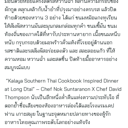
มื้อนี้ด้วยหอยแครงสดรสหวานฉ่ำ ผสานความกรอบของ
ผักกูด คลุกเคล้ากับน้ำยำที่ปรุงมาอย่างครบรส แล้วปิด
ท้ายด้วยของหวาน 3 อย่าง ได้แก่ ขนมหม้อแกงทุเรียน
ให้สัมผัสหวานมันละมุนกลมกล่อมทุกคำ ขนมขี้มัน ขนม
ท้องถิ่นของภาคใต้ที่หารับประทานหายาก เนื้อขนมหนึบ
หนับ กรุบกรอบด้วยมะพร้าวคั่วแห้งที่โรยอยู่ด้านนอก
รสชาติและรสสัมผัสอร่อยลงตัว และ สละลอยแก้ว ที่ให้
ความหอม หวานฉ่ำ และสดชื่น ปิดท้ายมื้ออาหารอย่าง
สมบูรณ์แบบ
“Kalaya Southern Thai Cookbook Inspired Dinner
at Long Dtai” – Chef Nok Suntaranon X Chef David
Thompson นับเป็นอีกหนึ่งค่ำคืนแห่งความประทับใจ ที่
ตอกย้ำชื่อเสียงของห้องอาหารล่องใต้และโรงแรมเคป
ฟาน เกาะสมุย ในฐานะจุดหมายปลายทางของผู้รัก
อาหารไทยคุณภาพระดับโลกอย่างแท้จริง