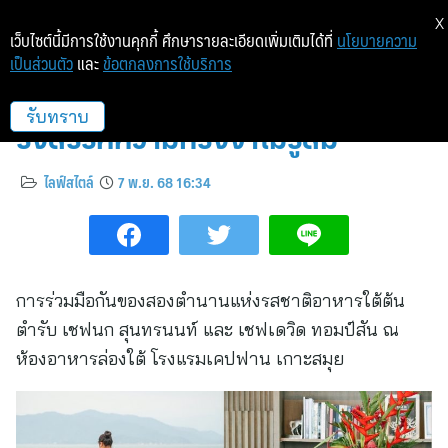
X
เว็บไซต์นี้มีการใช้งานคุกกี้ ศึกษารายละเอียดเพิ่มเติมได้ที่
นโยบายความ
เป็นส่วนตัว
และ
ข้อตกลงการใช้บริการ
Four Hands Dinner – มื้อค่ำที่
รังสรรค์ความทรงจำไม่รู้ลืม
รับทราบ
ไลฟ์สไตล์
7 พ.ย. 68 16:34
การร่วมมือกันของสองตำนานแห่งรสชาติอาหารใต้ต้น
ตำรับ เชฟนก สุนทรนนท์ และ เชฟเดวิด ทอมป์สัน ณ
ห้องอาหารล่องใต้ โรงแรมเคปฟาน เกาะสมุย