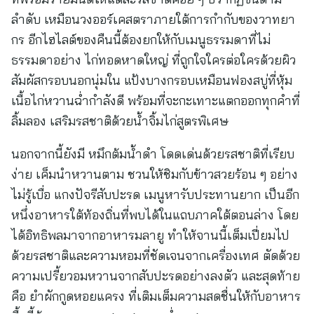
ลำดับ เหมือนวงออร์เคสตราภายใต้การกำกับของวาทยา
กร อีกไฮไลต์ของคืนนี้ต้องยกให้กับเมนูธรรมดาที่ไม่
ธรรมดาอย่าง ไก่ทอดหาดใหญ่ ที่ถูกใจใครต่อใครด้วยผิว
สัมผัสกรอบนอกนุ่มใน แป้งบางกรอบเหมือนฟองสบู่ที่หุ้ม
เนื้อไก่หวานฉ่ำกำลังดี พร้อมที่จะกะเทาะแตกออกทุกคำที่
ลิ้มลอง เสริมรสชาติด้วยน้ำจิ้มไก่สูตรพิเศษ
นอกจากนี้ยังมี หมึกต้มน้ำดำ โดดเด่นด้วยรสชาติที่เรียบ
ง่าย เค็มนำหวานตาม ชวนให้ชิมกับข้าวสวยร้อน ๆ อย่าง
ไม่รู้เบื่อ แกงปัจรีสับปะรด เมนูหารับประทานยาก เป็นอีก
หนึ่งอาหารใต้ท้องถิ่นที่พบได้ในแถบภาคใต้ตอนล่าง โดย
ได้อิทธิพลมาจากอาหารมลายู ทำให้จานนี้เต็มเปี่ยมไป
ด้วยรสชาติและความหอมที่ชัดเจนจากเครื่องเทศ ตัดด้วย
ความเปรี้ยวอมหวานจากสับปะรดอย่างลงตัว และสุดท้าย
คือ ยำผักกูดหอยแครง ที่เติมเต็มความสดชื่นให้กับอาหาร