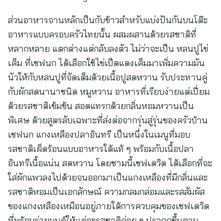
ส่วนอาหารจานหลักเป็นกับข้าวสำหรับแบ่งปันกันบนโต๊ะ
อาหารแบบครอบครัวไทยนั้น ผสมผสานด้วยรสชาติที่
หลากหลาย แตกต่างแต่กลับลงตัว ไม่ว่าจะเป็น หลนปูไข่
เค็ม ที่เชฟนก ได้เลือกใช้ไข่เป็ดแดงเค็มมาเพิ่มความมัน
นัวให้กับหลนปูที่จัดเต็มด้วยเนื้อปูสดหวาน รับประทานคู่
กับผักสดนานาชนิด หมูหวาน อาหารที่เรียบง่ายแต่เปี่ยม
ด้วยรสชาติเข้มข้น สอดแทรกด้วยกลิ่นหอมหวานเป็น
พิเศษ ด้วยสูตรลับเฉพาะที่ส่งต่อจากรุ่นสู่รุ่นของครัวบ้าน
เชฟนก แกงเหลืองปลาอินทรี เป็นหนึ่งในเมนูที่มอบ
รสชาติเผ็ดร้อนแบบอาหารใต้แท้ ๆ พร้อมกับเนื้อปลา
อินทรีเนื้อแน่น สดหวาน โดยชามนี้เชฟเดวิด ได้เลือกที่จะ
ใส่ผักแพวลงไปด้วยจนออกมาเป็นแกงเหลืองที่มีกลิ่นและ
รสชาติหอมเป็นเอกลักษณ์ ความกลมกล่อมและรสสัมผัส
ของแกงเหลืองเหมือนอยู่ภายใต้การควบคุมของเชฟเดวิด
ที่พร้อมร่ายมนต์ให้แต่ละรสชาติค่อย ๆ ปรากฏขึ้นตาม