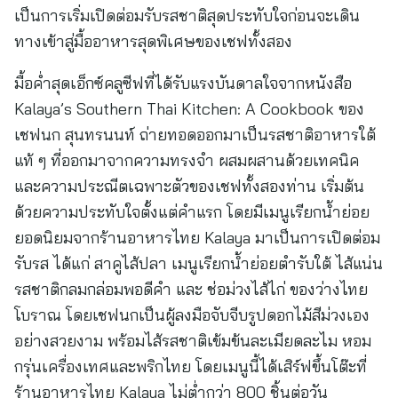
เป็นการเริ่มเปิดต่อมรับรสชาติสุดประทับใจก่อนจะเดิน
ทางเข้าสู่มื้ออาหารสุดพิเศษของเชฟทั้งสอง
มื้อค่ำสุดเอ็กซ์คลูซีฟที่ได้รับแรงบันดาลใจจากหนังสือ
Kalaya’s Southern Thai Kitchen: A Cookbook ของ
เชฟนก สุนทรนนท์ ถ่ายทอดออกมาเป็นรสชาติอาหารใต้
แท้ ๆ ที่ออกมาจากความทรงจำ ผสมผสานด้วยเทคนิค
และความประณีตเฉพาะตัวของเชฟทั้งสองท่าน เริ่มต้น
ด้วยความประทับใจตั้งแต่คำแรก โดยมีเมนูเรียกน้ำย่อย
ยอดนิยมจากร้านอาหารไทย Kalaya มาเป็นการเปิดต่อม
รับรส ได้แก่ สาคูไส้ปลา เมนูเรียกน้ำย่อยตำรับใต้ ไส้แน่น
รสชาติกลมกล่อมพอดีคำ และ ช่อม่วงไส้ไก่ ของว่างไทย
โบราณ โดยเชฟนกเป็นผู้ลงมือจับจีบรูปดอกไม้สีม่วงเอง
อย่างสวยงาม พร้อมไส้รสชาติเข้มข้นละเมียดละไม หอม
กรุ่นเครื่องเทศและพริกไทย โดยเมนูนี้ได้เสิร์ฟขึ้นโต๊ะที่
ร้านอาหารไทย Kalaya ไม่ต่ำกว่า 800 ชิ้นต่อวัน