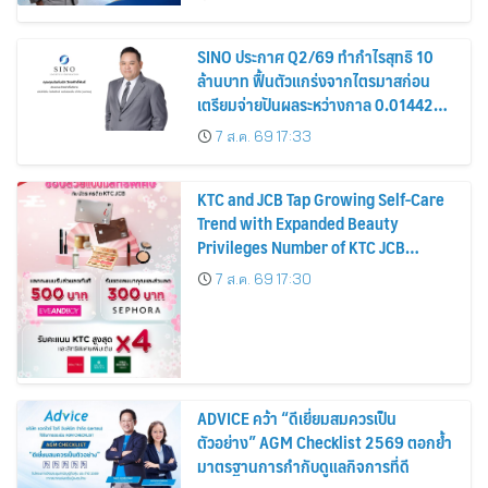
หุ้น
SINO ประกาศ Q2/69 ทำกำไรสุทธิ 10
ล้านบาท ฟื้นตัวแกร่งจากไตรมาสก่อน
เตรียมจ่ายปันผลระหว่างกาล 0.014423
บาทต่อหุ้น ครึ่งปีหลังมุ่งเติบโตต่อเนื่อง
7 ส.ค. 69 17:33
KTC and JCB Tap Growing Self-Care
Trend with Expanded Beauty
Privileges Number of KTC JCB
Cardmembers Spending on
7 ส.ค. 69 17:30
Cosmetics Rises 26%
ADVICE คว้า “ดีเยี่ยมสมควรเป็น
ตัวอย่าง” AGM Checklist 2569 ตอกย้ำ
มาตรฐานการกำกับดูแลกิจการที่ดี