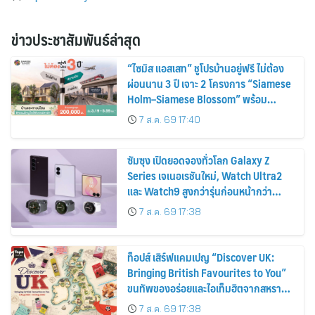
ข่าวประชาสัมพันธ์ล่าสุด
“ไซมิส แอสเสท” ชูโปรบ้านอยู่ฟรี ไม่ต้อง
ผ่อนนาน 3 ปี เจาะ 2 โครงการ “Siamese
Holm–Siamese Blossom” พร้อม
ส่วนลดและสิทธิพิเศษถึง 31 สิงหาคม
7 ส.ค. 69 17:40
2569
ซัมซุง เปิดยอดจองทั่วโลก Galaxy Z
Series เจเนอเรชันใหม่, Watch Ultra2
และ Watch9 สูงกว่ารุ่นก่อนหน้ากว่า
30%
7 ส.ค. 69 17:38
ท็อปส์ เสิร์ฟแคมเปญ “Discover UK:
Bringing British Favourites to You”
ขนทัพของอร่อยและไอเท็มฮิตจากสหราช
อาณาจักร ส่งตรงถึงมือตั้งแต่วันนี้ – 18
7 ส.ค. 69 17:38