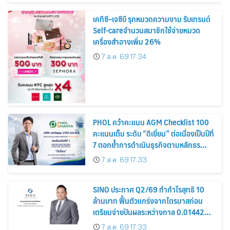
เคทีซี–เจซีบี รุกหมวดความงาม รับเทรนด์
Self-careจำนวนสมาชิกใช้จ่ายหมวด
เครื่องสำอางเพิ่ม 26%
7 ส.ค. 69 17:34
PHOL คว้าคะแนน AGM Checklist 100
คะแนนเต็ม ระดับ “ดีเยี่ยม” ต่อเนื่องเป็นปีที่
7 ตอกย้ำการดำเนินธุรกิจตามหลักธร
รมาภิบาล โปร่งใส สร้างความเชื่อมั่นผู้ถือ
7 ส.ค. 69 17:33
หุ้น
SINO ประกาศ Q2/69 ทำกำไรสุทธิ 10
ล้านบาท ฟื้นตัวแกร่งจากไตรมาสก่อน
เตรียมจ่ายปันผลระหว่างกาล 0.014423
บาทต่อหุ้น ครึ่งปีหลังมุ่งเติบโตต่อเนื่อง
7 ส.ค. 69 17:33