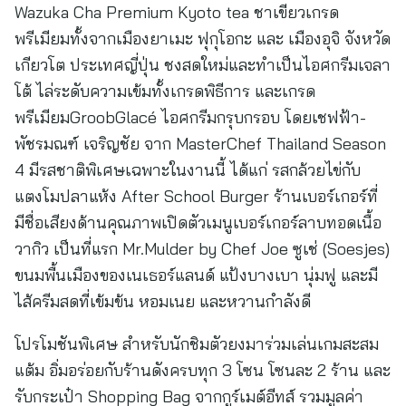
Wazuka Cha Premium Kyoto tea ชาเขียวเกรด
พรีเมียมทั้งจากเมืองยาเมะ ฟุกุโอกะ และ เมืองอุจิ จังหวัด
เกียวโต ประเทศญี่ปุ่น ชงสดใหม่และทำเป็นไอศกรีมเจลา
โต้ ไล่ระดับความเข้มทั้งเกรดพิธีการ และเกรด
พรีเมียมGroobGlacé ไอศกรีมกรุบกรอบ โดยเชฟฟ้า-
พัชรมณฑ์ เจริญชัย จาก MasterChef Thailand Season
4 มีรสชาติพิเศษเฉพาะในงานนี้ ได้แก่ รสกล้วยไข่กับ
แตงโมปลาแห้ง After School Burger ร้านเบอร์เกอร์ที่
มีชื่อเสียงด้านคุณภาพเปิดตัวเมนูเบอร์เกอร์ลาบทอดเนื้อ
วากิว เป็นที่แรก Mr.Mulder by Chef Joe ซูเช่ (Soesjes)
ขนมพื้นเมืองของเนเธอร์แลนด์ แป้งบางเบา นุ่มฟู และมี
ไส้ครีมสดที่เข้มข้น หอมเนย และหวานกำลังดี
โปรโมชันพิเศษ สำหรับนักชิมตัวยงมาร่วมเล่นเกมสะสม
แต้ม อิ่มอร่อยกับร้านดังครบทุก 3 โซน โซนละ 2 ร้าน และ
รับกระเป๋า Shopping Bag จากกูร์เมต์อีทส์ รวมมูลค่า