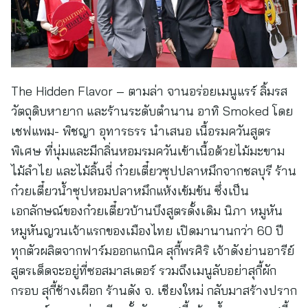
The Hidden Flavor – ตามล่า จานอร่อยเมนูแรร์ ลิ้มรส
วัตถุดิบหายาก และร้านระดับตำนาน อาทิ Smoked โดย
เชฟแพม- พิชญา อุทารธรร นำเสนอ เนื้อรมควันสูตร
พิเศษ ที่นุ่มและมีกลิ่นหอมรมควันเข้าเนื้อด้วยไม้มะขาม
ไม้ลำไย และไม้ลิ้นจี่ ก๋วยเตี๋ยวซุปปลาหมึกจากชลบุรี ร้าน
ก๋วยเตี๋ยวน้ำซุปหอมปลาหมึกแห้งเข้มข้น ซึ่งเป็น
เอกลักษณ์ของก๋วยเตี๋ยวบ้านบึงสูตรดั้งเดิม นิภา หมูหัน
หมูหันญวนเจ้าแรกของเมืองไทย เปิดมานานกว่า 60 ปี
ทุกตัวผลิตจากฟาร์มออกแกนิค สุกี้พรศิริ เจ้าดังย่านอารีย์
สูตรเด็ดจะอยู่ที่ซอสมาสเตอร์ รวมถึงเมนูลับอย่าสุกี้ผัก
กรอบ สุกี้ช้างเผือก ร้านดัง จ. เชียงใหม่ กลับมาสร้างปราก