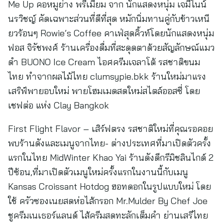
Me Up คอหมูย่าง พรีเมียม จาก นักแสดงหนุ่ม เจมีไนน์
นรวิชญ์ คัดเฉพาะส่วนที่ดีที่สุด หมักนิ่มทานคู่กับข้าวเหนี
ยวร้อนๆ Rowie’s Coffee คาเฟ่สุดคิ้วท์โดยนักแสดงหนุ่ม
ฟอส จิรัชพงศ์ ร้านเครื่องดื่มที่สะดุดตาด้วยสัญลักษณ์แมว
ดำ BUONO Ice Cream ไอศครีมเจลาโต้ รสชาติขนม
ไทย ทำจากผลไม้ไทย clumsypie.bkk ร้านใหม่มาแรง
เสริฟ์พายอบใหม่ พายโฮมเมดสดใหม่สไตล์ออสซี่ โดย
เชฟต่อ แห่ง Clay Bangkok
First Flight Flavor – เสิร์ฟตรง รสชาติใหม่ที่คุณรอคอย
พบร้านดังและเมนูจากไทย- ต่างประเทศที่มาเปิดตัวครั้ง
แรกในไทย MidWinter Khao Yai ร้านดังดีกรีมิชลินไกด์ 2
ปีซ้อน,ที่มาเปิดตัวเมนูใหม่ครั้งแรกในงานนี้กับเมนู
Kansas Croissant Hotdog ฮอทดอกในรูปแบบใหม่ โดย
ใช้ ครัวซองเนยสดห่อไส้กรอก Mr.Mulder By Chef Joe
ชูครีมเนเธอร์แลนด์ ไส้ครีมสดทะลักเต็มคำ ย่านเสรีไทย