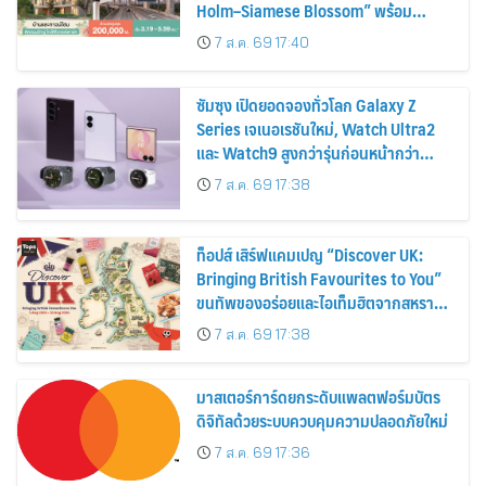
Holm–Siamese Blossom” พร้อม
ส่วนลดและสิทธิพิเศษถึง 31 สิงหาคม
7 ส.ค. 69 17:40
2569
ซัมซุง เปิดยอดจองทั่วโลก Galaxy Z
Series เจเนอเรชันใหม่, Watch Ultra2
และ Watch9 สูงกว่ารุ่นก่อนหน้ากว่า
30%
7 ส.ค. 69 17:38
ท็อปส์ เสิร์ฟแคมเปญ “Discover UK:
Bringing British Favourites to You”
ขนทัพของอร่อยและไอเท็มฮิตจากสหราช
อาณาจักร ส่งตรงถึงมือตั้งแต่วันนี้ – 18
7 ส.ค. 69 17:38
สิงหาคมนี้
มาสเตอร์การ์ดยกระดับแพลตฟอร์มบัตร
ดิจิทัลด้วยระบบควบคุมความปลอดภัยใหม่
7 ส.ค. 69 17:36