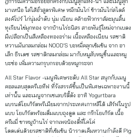
ฎการณ์ความอร่อยอีกครั้งกับเมนูสุกี้แห้ง-น้ำ และเมนูสุกี้
มาเหนือ ใส่ไส้อั่วสูตรพิเศษ หมึกมันไก่ ข้าวมันไก่สไตล์
สงค์โปร์ ไก่นุ่มฉ่ำตับ นุ่ม เนียน คล้ายฟัวกราส์ละมุนลิ้น
ทุเรียนไข่มุกทอง จากบ้านไร่ธนิสร สายพันธุ์ใหม่จากเบตง
มีเปลือกเป็นสีเหลืองทองอร่าม เนื้อเหลืองเนียน รสชาติ
หวานมันกลมกล่อม NOOD’S บะหมี่คลุกเข้มข้น จาก อา
เล็ก ธีรเดช รสชาติกลมกล่อม มากับหมูสับหมูชิ้นและหมู
บะช่อ เพิ่มความกรุบกรอบด้วยหมูกระจก
All Star Flavor -เมนูพิเศษระดับ All Star สนุกกับเมนู
คอลแลบสุดครีเอทีฟ ที่รังสรรค์ขึ้นเป็นพิเศษเฉพาะงานนี้
เท่านั้น และเมนูจากเซเลบริตี้ดัง อาทิ Yogurtbara
แบรนด์โยเกิร์ตพรีเมียมจากประเทศเกาหลีใต้ เสิร์ฟในรูป
แบบ โยเกิร์ตพร้อมดื่มแบบถุงดูด และ กรีกโยเกิร์ต เนื้อ
ครีมมี่ ขาหมูบ้านไร่ จากเพจน้องตี๋พี่โคโค่
โดดเด่นด้วยรสชาติที่เข้มข้น น้าราดเค็มหวานกำลังดี Pig