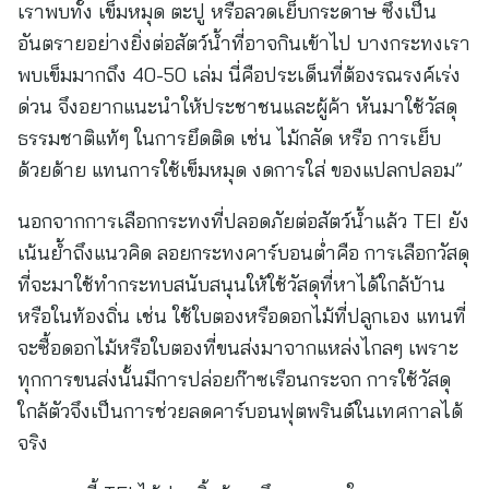
เราพบทั้ง เข็มหมุด ตะปู หรือลวดเย็บกระดาษ ซึ่งเป็น
อันตรายอย่างยิ่งต่อสัตว์น้ำที่อาจกินเข้าไป บางกระทงเรา
พบเข็มมากถึง 40-50 เล่ม นี่คือประเด็นที่ต้องรณรงค์เร่ง
ด่วน จึงอยากแนะนำให้ประชาชนและผู้ค้า หันมาใช้วัสดุ
ธรรมชาติแท้ๆ ในการยึดติด เช่น ไม้กลัด หรือ การเย็บ
ด้วยด้าย แทนการใช้เข็มหมุด งดการใส่ ของแปลกปลอม”
นอกจากการเลือกกระทงที่ปลอดภัยต่อสัตว์น้ำแล้ว TEI ยัง
เน้นย้ำถึงแนวคิด ลอยกระทงคาร์บอนต่ำคือ การเลือกวัสดุ
ที่จะมาใช้ทำกระทบสนับสนุนให้ใช้วัสดุที่หาได้ใกล้บ้าน
หรือในท้องถิ่น เช่น ใช้ใบตองหรือดอกไม้ที่ปลูกเอง แทนที่
จะซื้อดอกไม้หรือใบตองที่ขนส่งมาจากแหล่งไกลๆ เพราะ
ทุกการขนส่งนั้นมีการปล่อยก๊าซเรือนกระจก การใช้วัสดุ
ใกล้ตัวจึงเป็นการช่วยลดคาร์บอนฟุตพรินต์ในเทศกาลได้
จริง