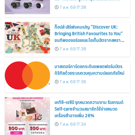
30%
7 ส.ค. 69 17:38
ท็อปส์ เสิร์ฟแคมเปญ “Discover UK:
Bringing British Favourites to You”
ขนทัพของอร่อยและไอเท็มฮิตจากสหราช
อาณาจักร ส่งตรงถึงมือตั้งแต่วันนี้ – 18
7 ส.ค. 69 17:38
สิงหาคมนี้
มาสเตอร์การ์ดยกระดับแพลตฟอร์มบัตร
ดิจิทัลด้วยระบบควบคุมความปลอดภัยใหม่
7 ส.ค. 69 17:36
เคทีซี–เจซีบี รุกหมวดความงาม รับเทรนด์
Self-careจำนวนสมาชิกใช้จ่ายหมวด
เครื่องสำอางเพิ่ม 26%
7 ส.ค. 69 17:34