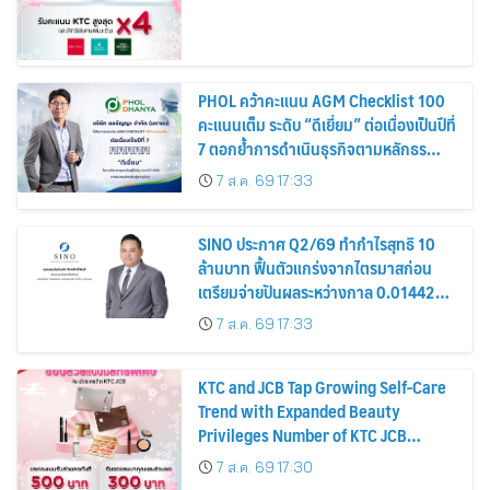
PHOL คว้าคะแนน AGM Checklist 100
คะแนนเต็ม ระดับ “ดีเยี่ยม” ต่อเนื่องเป็นปีที่
7 ตอกย้ำการดำเนินธุรกิจตามหลักธร
รมาภิบาล โปร่งใส สร้างความเชื่อมั่นผู้ถือ
7 ส.ค. 69 17:33
หุ้น
SINO ประกาศ Q2/69 ทำกำไรสุทธิ 10
ล้านบาท ฟื้นตัวแกร่งจากไตรมาสก่อน
เตรียมจ่ายปันผลระหว่างกาล 0.014423
บาทต่อหุ้น ครึ่งปีหลังมุ่งเติบโตต่อเนื่อง
7 ส.ค. 69 17:33
KTC and JCB Tap Growing Self-Care
Trend with Expanded Beauty
Privileges Number of KTC JCB
Cardmembers Spending on
7 ส.ค. 69 17:30
Cosmetics Rises 26%