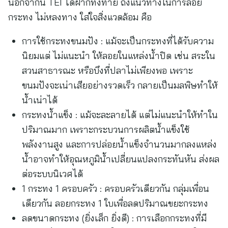
นอกจากนี้ TEI ได้ฝากทิ้งท้าย ถึงแนวทางในการลอย
กระทง ไม่หลงทาง ใส่ใจสิ่งแวดล้อม คือ
การใช้กระทงขนมปัง : แม้จะเป็นกระทงที่ได้รับความ
นิยมแต่ ไม่แนะนำ ให้ลอยในแหล่งน้ำปิด เช่น สระใน
สวนสาธารณะ หรือบึงที่ปลาไม่เพียงพอ เพราะ
ขนมปังจะเน่าเสียอย่างรวดเร็ว กลายเป็นมลพิษทำให้
น้ำเน่าได้
กระทงน้ำแข็ง : แม้จะละลายได้ แต่ไม่แนะนำให้ทำใน
ปริมาณมาก เพราะกระบวนการผลิตน้ำแข็งใช้
พลังงานสูง และการปล่อยน้ำแข็งจำนวนมากลงแหล่ง
น้ำอาจทำให้อุณหภูมิน้ำเปลี่ยนแปลงกระทันหัน ส่งผล
ต่อระบบนิเวศได้
1 กระทง 1 ครอบครัว : ครอบครัวเดียวกัน กลุ่มเพื่อน
เดียวกัน ลอยกระทง 1 ใบเพื่อลดปริมาณขยะกระทง
ลดขนาดกระทง (ยิ่งเล็ก ยิ่งดี) : การเลือกกระทงที่มี