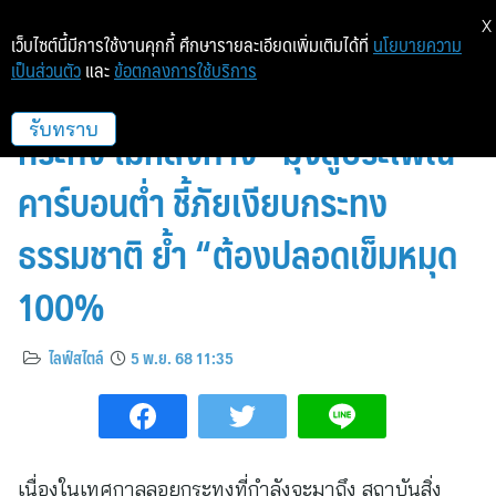
X
เว็บไซต์นี้มีการใช้งานคุกกี้ ศึกษารายละเอียดเพิ่มเติมได้ที่
นโยบายความ
เป็นส่วนตัว
และ
ข้อตกลงการใช้บริการ
สถาบันสิ่งแวดล้อมไทย แนะ “ลอย
กระทง ไม่หลงทาง” มุ่งสู่ประเพณี
รับทราบ
คาร์บอนต่ำ ชี้ภัยเงียบกระทง
ธรรมชาติ ย้ำ “ต้องปลอดเข็มหมุด
100%
ไลฟ์สไตล์
5 พ.ย. 68 11:35
เนื่องในเทศกาลลอยกระทงที่กำลังจะมาถึง สถาบันสิ่ง