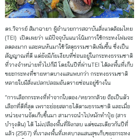
ดร.วิจารย์ สิมาฉายา ผู้อำนวยการสถาบันสิ่งแวดล้อมไทย
(TEI) เปิดเผยว่า แม้ปัจจุบันแนวโน้มการใช้กระทงโฟมจะ
ลดลงมาก และคนหันมาใช้วัสดุธรรมชาติเพิ่มขึ้น ซึ่งเป็น
สัญญาณที่ดี แต่ยังมีภัยเงียบที่ซ่อนอยู่ในกระทงธรรมชาติ
ที่วางจำหน่ายทั่วไปก็มี โดยในปีที่ผ่านTEI ได้ลงพื้นที่เก็บ
ขยะกระทงที่ชายหาดบางแสนพบกว่า กระทงธรรมชาติ
หลายใบมีสิ่งแปลกปลอมอันตรายซ่อนอยู่ข้างใน
“การเลือกกระทงที่ทำจากใบตอง/หยวกกล้วย ถือเป็นตัว
เลือกที่ดีที่สุด เพราะย่อยสลายได้ตามธรรมชาติ และเมื่อ
หน่วยงานจัดเก็บขึ้นมา สามารถนำไปหมักทำปุ๋ย (สาร
บำรุงดิน) ได้ ไม่เปลืองพื้นที่ฝังกลบ แต่ขณะเดียวกันปีที่
แล้ว (2567) ที่เราลงพื้นที่เทศบาลแสนสุขเก็บขยะกระทง