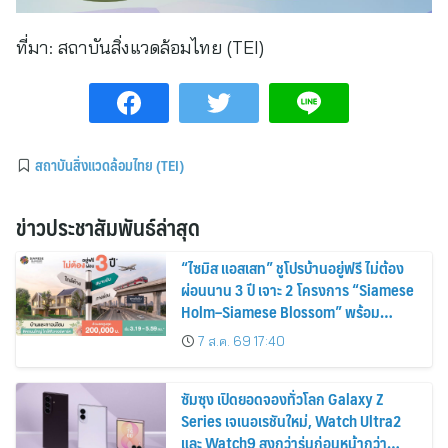
ที่มา:
สถาบันสิ่งแวดล้อมไทย (TEI)
สถาบันสิ่งแวดล้อมไทย (TEI)
ข่าวประชาสัมพันธ์ล่าสุด
“ไซมิส แอสเสท” ชูโปรบ้านอยู่ฟรี ไม่ต้อง
ผ่อนนาน 3 ปี เจาะ 2 โครงการ “Siamese
Holm–Siamese Blossom” พร้อม
ส่วนลดและสิทธิพิเศษถึง 31 สิงหาคม
7 ส.ค. 69 17:40
2569
ซัมซุง เปิดยอดจองทั่วโลก Galaxy Z
Series เจเนอเรชันใหม่, Watch Ultra2
และ Watch9 สูงกว่ารุ่นก่อนหน้ากว่า