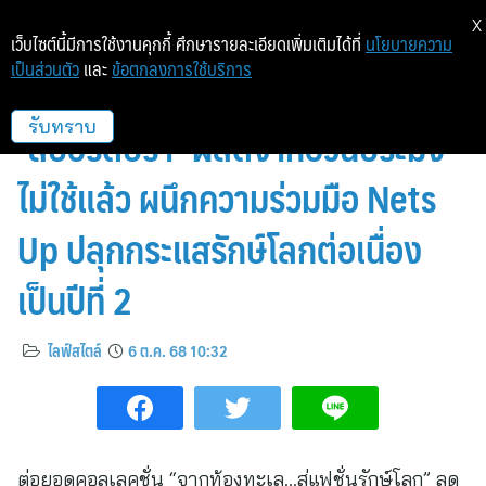
X
เว็บไซต์นี้มีการใช้งานคุกกี้ ศึกษารายละเอียดเพิ่มเติมได้ที่
นโยบายความ
เป็นส่วนตัว
และ
ข้อตกลงการใช้บริการ
SABINA เปิดตัว ‘ชุดว่ายน้ำ’ และ
‘สปอร์ตบรา’ ผลิตจากอวนประมง
รับทราบ
ไม่ใช้แล้ว ผนึกความร่วมมือ Nets
Up ปลุกกระแสรักษ์โลกต่อเนื่อง
เป็นปีที่ 2
ไลฟ์สไตล์
6 ต.ค. 68 10:32
ต่อยอดคอลเลคชั่น “จากท้องทะเล…สู่แฟชั่นรักษ์โลก” ลด