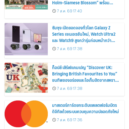
Holm–Siamese Blossom” พร้อม
ส่วนลดและสิทธิพิเศษถึง 31 สิงหาคม
7 ส.ค. 69 17:40
2569
ซัมซุง เปิดยอดจองทั่วโลก Galaxy Z
Series เจเนอเรชันใหม่, Watch Ultra2
และ Watch9 สูงกว่ารุ่นก่อนหน้ากว่า
30%
7 ส.ค. 69 17:38
ท็อปส์ เสิร์ฟแคมเปญ “Discover UK:
Bringing British Favourites to You”
ขนทัพของอร่อยและไอเท็มฮิตจากสหราช
อาณาจักร ส่งตรงถึงมือตั้งแต่วันนี้ – 18
7 ส.ค. 69 17:38
สิงหาคมนี้
มาสเตอร์การ์ดยกระดับแพลตฟอร์มบัตร
ดิจิทัลด้วยระบบควบคุมความปลอดภัยใหม่
7 ส.ค. 69 17:36