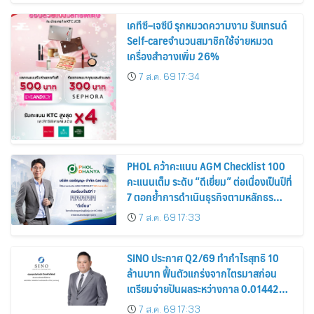
เคทีซี–เจซีบี รุกหมวดความงาม รับเทรนด์
Self-careจำนวนสมาชิกใช้จ่ายหมวด
เครื่องสำอางเพิ่ม 26%
7 ส.ค. 69 17:34
PHOL คว้าคะแนน AGM Checklist 100
คะแนนเต็ม ระดับ “ดีเยี่ยม” ต่อเนื่องเป็นปีที่
7 ตอกย้ำการดำเนินธุรกิจตามหลักธร
รมาภิบาล โปร่งใส สร้างความเชื่อมั่นผู้ถือ
7 ส.ค. 69 17:33
หุ้น
SINO ประกาศ Q2/69 ทำกำไรสุทธิ 10
ล้านบาท ฟื้นตัวแกร่งจากไตรมาสก่อน
เตรียมจ่ายปันผลระหว่างกาล 0.014423
บาทต่อหุ้น ครึ่งปีหลังมุ่งเติบโตต่อเนื่อง
7 ส.ค. 69 17:33