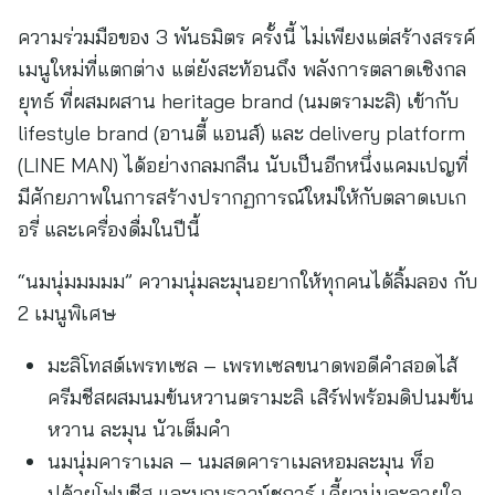
ความร่วมมือของ 3 พันธมิตร ครั้งนี้ ไม่เพียงแต่สร้างสรรค์
เมนูใหม่ที่แตกต่าง แต่ยังสะท้อนถึง พลังการตลาดเชิงกล
ยุทธ์ ที่ผสมผสาน heritage brand (นมตรามะลิ) เข้ากับ
lifestyle brand (อานตี้ แอนส์) และ delivery platform
(LINE MAN) ได้อย่างกลมกลืน นับเป็นอีกหนึ่งแคมเปญที่
มีศักยภาพในการสร้างปรากฏการณ์ใหม่ให้กับตลาดเบเก
อรี่ และเครื่องดื่มในปีนี้
“นมนุ่มมมมม” ความนุ่มละมุนอยากให้ทุกคนได้ลิ้มลอง กับ
2 เมนูพิเศษ
มะลิโทสต์เพรทเซล – เพรทเซลขนาดพอดีคำสอดไส้
ครีมชีสผสมนมข้นหวานตรามะลิ เสิร์ฟพร้อมดิปนมข้น
หวาน ละมุน นัวเต็มคำ
นมนุ่มคาราเมล – นมสดคาราเมลหอมละมุน ท็อ
ปด้วยโฟมชีส และบุกบราวน์ชูการ์ เคี้ยวนุ่มละลายใจ