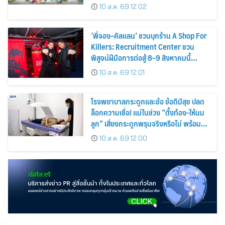
สาขาใหม่ดันอัตราเช่าพื้นที่โต 4%
10 ส.ค. 69 12:02
‘พี่จอง–คัลแลน’ ชวนบุกร้าน A Shop For
Killers: Recruitment Center ชวน
พิสูจน์ฝีมือการต่อสู้ 8–9 สิงหาคมนี้
เท่านั้น เข้าชมได้ไม่มีค่าใช้จ่าย!
10 ส.ค. 69 12:01
โรงพยาบาลกระดูกและข้อ ข้อดีมีสุข ปลด
ล็อกความเชื่อ! แม่ในช่วง “ตั้งท้อง-ให้นม
ลูก” เสี่ยงกระดูกพรุนจริงหรือไม่ พร้อม
ชวนคุณแม่วัยเก๋าตรวจมวลกระดูกเชิง
10 ส.ค. 69 12:00
ป้องกัน