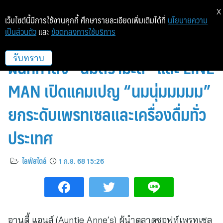
X
เว็บไซต์นี้มีการใช้งานคุกกี้ ศึกษารายละเอียดเพิ่มเติมได้ที่
นโยบายความ
เป็นส่วนตัว
และ
ข้อตกลงการใช้บริการ
อานตี้ แอนส์ ตอกย้ำความแรง!
ผนึกกำลัง “นมตรามะลิ” และ LINE
รับทราบ
MAN เปิดแคมเปญ “นมนุ่มมมมม”
ยกระดับเพรทเซลและเครื่องดื่มทั่ว
ประเทศ
ไลฟ์สไตล์
1 ก.ย. 68 15:26
อานตี้ แอนส์ (Auntie Anne’s) ผู้นำตลาดซอฟท์เพรทเซล