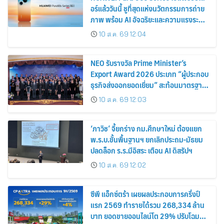
อร์แล้ววันนี้ ชูที่สุดแห่งนวัตกรรมการถ่าย
ภาพ พร้อม AI อัจฉริยะและความแรงระดับ
5G Advanced
10 ส.ค. 69 12:04
NEO รับรางวัล Prime Minister’s
Export Award 2026 ประเภท “ผู้ประกอบ
ธุรกิจส่งออกยอดเยี่ยม” สะท้อนมาตรฐาน
การดำเนินธุรกิจ พร้อมยกระดับศักยภาพ
10 ส.ค. 69 12:03
สินค้าไทยสู่ตลาดโลก
‘ภาวิช’ จี้ยกร่าง กม.ศึกษาใหม่ ต้องแยก
พ.ร.บ.ขั้นพื้นฐานฯ ยกเลิกประถม-มัธยม
ปลดล็อก ร.ร.มีอิสระ เตือน AI ดิสรัปฯ
10 ส.ค. 69 12:02
ซีพี แอ็กซ์ตร้า เผยผลประกอบการครึ่งปี
แรก 2569 ทำรายได้รวม 268,334 ล้าน
บาท ยอดขายออนไลน์โต 29% ปรับโฉม