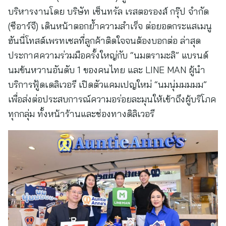
บริหารงานโดย บริษัท เซ็นทรัล เรสตอรองส์ กรุ๊ป จำกัด
(ซีอาร์จี) เดินหน้าตอกย้ำความสำเร็จ ต่อยอดกระแสเมนู
ฮันนี่โทสต์เพรทเซลที่ลูกค้าติดใจจนต้องบอกต่อ ล่าสุด
ประกาศความร่วมมือครั้งใหญ่กับ “นมตรามะลิ” แบรนด์
นมข้นหวานอันดับ 1 ของคนไทย และ LINE MAN ผู้นำ
บริการฟู้ดเดลิเวอรี เปิดตัวแคมเปญใหม่ “นมนุ่มมมมม”
เพื่อส่งต่อประสบการณ์ความอร่อยละมุนให้เข้าถึงผู้บริโภค
ทุกกลุ่ม ทั้งหน้าร้านและช่องทางดิลิเวอรี