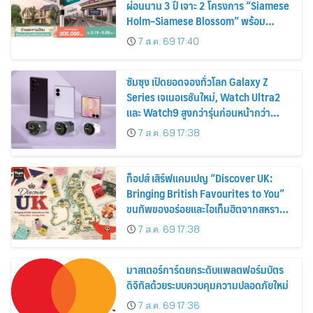
ผ่อนนาน 3 ปี เจาะ 2 โครงการ “Siamese
Holm–Siamese Blossom” พร้อม
ส่วนลดและสิทธิพิเศษถึง 31 สิงหาคม
7 ส.ค. 69 17:40
2569
ซัมซุง เปิดยอดจองทั่วโลก Galaxy Z
Series เจเนอเรชันใหม่, Watch Ultra2
และ Watch9 สูงกว่ารุ่นก่อนหน้ากว่า
30%
7 ส.ค. 69 17:38
ท็อปส์ เสิร์ฟแคมเปญ “Discover UK:
Bringing British Favourites to You”
ขนทัพของอร่อยและไอเท็มฮิตจากสหราช
อาณาจักร ส่งตรงถึงมือตั้งแต่วันนี้ – 18
7 ส.ค. 69 17:38
สิงหาคมนี้
มาสเตอร์การ์ดยกระดับแพลตฟอร์มบัตร
ดิจิทัลด้วยระบบควบคุมความปลอดภัยใหม่
7 ส.ค. 69 17:36