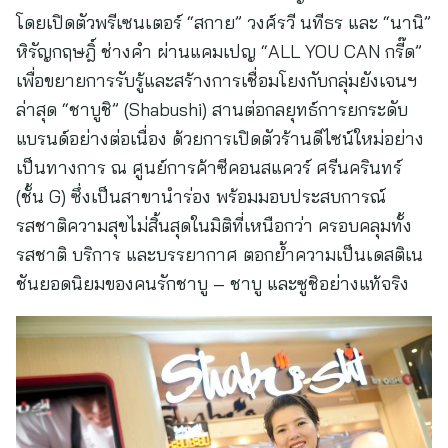
โดยเปิดตัวพรีเซนเตอร์ “สกาย” วงศ์รวี นทีธร และ “นานิ”
หิรัญกฤษฎิ์ ช่างคำ ผ่านแคมเปญ “ALL YOU CAN กรี๊ด”
เพื่อขยายการรับรู้และสร้างการเชื่อมโยงกับกลุ่มยังเจนฯ
ล่าสุด “ชาบูชิ” (Shabushi) สานต่อกลยุทธ์การยกระดับ
แบรนด์อย่างต่อเนื่อง ด้วยการเปิดตัวร้านดีไซน์ใหม่อย่าง
เป็นทางการ ณ ศูนย์การค้าซีคอนสแควร์ ศรีนครินทร์
(ชั้น G) ซึ่งเป็นสาขานำร่อง พร้อมมอบประสบการณ์
รสชาติความสุขไม่สิ้นสุดในมิติที่เหนือกว่า ครอบคลุมทั้ง
รสชาติ บริการ และบรรยากาศ ตอกย้ำความเป็นเดสติเน
ชันยอดนิยมของคนรักชาบู – ชาบู และซูชิอย่างแท้จริง