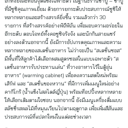
อีกทั้งยังสะท้อนจุดแข็งเฉพาะตัว ในฐานะร้านชาบู – ชาบู
ที่มีซูชิคุณภาพเยี่ยม ด้วยการยกระดับประสบการณ์ซูชิให้
หลากหลายและสร้างสรรค์ยิ่งขึ้น รวมแล้วกว่า 30
รายการ ที่สร้างสรรค์อย่างพิถีพิถัน เพื่อมอบความอร่อยใน
อีกระดับ ตอบโจทย์ทั้งคอซูชิจริงจัง และนักกินสายแชร์
อย่างลงตัวนอกจากนี้ ยังมีการอัปเกรดคุณภาพและความ
หลากหลายของสเตชั่นอาหาร ไม่ว่าจะเป็น “สเตชั่นซอส”
มีพื้นที่ให้ลูกค้าได้เลือกผสมสูตรซอสในแบบเฉพาะตัว “ส
เตชั่นอาหารรับประทานเล่น” ที่วางอาหารไว้ในตู้อุ่น
อาหาร” (warming cabinet) เพื่อคงความสดใหม่พร้อม
เสิร์ฟ และ “สเตชั่นของหวาน” ที่มีการเพิ่มเมนูใหม่อย่าง
คากิโกริ (น้ำแข็งไสสไตล์ญี่ปุ่น) พร้อมท็อปปิ้งหลากหลาย
ให้เลือกเติมตามใจชอบ นอกจากนี้ ยังมีเมนูเครื่องดื่มแบบ
สลัชชี่รสผลไม้ที่หมุนเวียนไปตามฤดูกาล เพื่อเพิ่มสีสันและ
ประสบการณ์ที่แปลกใหม่ในแต่ละช่วงเวลา