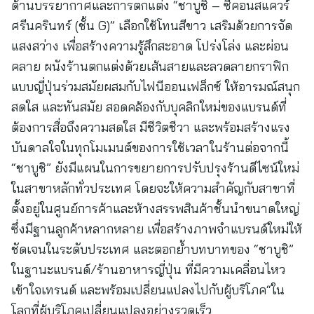
ด้านบรรยากาศและการตกแต่ง “ชาบูชิ – ซีคอนสแควร์
ศรีนครินทร์ (ชั้น G)” เลือกใช้โทนสีขาว เสริมด้วยการจัด
แสงสว่าง เพื่อสร้างความรู้สึกสะอาด โปร่งโล่ง และผ่อน
คลาย ผนังร้านตกแต่งด้วยเส้นสายและลวดลายกราฟิก
แบบญี่ปุ่นร่วมสมัยผสมกับไฟนีออนเฟล็กซ์ ให้อารมณ์สนุก
สดใส และทันสมัย สอดคล้องกับบุคลิกใหม่ของแบรนด์ที่
ต้องการสื่อถึงความสดใส มีชีวิตชีวา และพร้อมสร้างแรง
บันดาลใจในทุกโมเมนต์ของการใช้เวลาในร้านต่อจากนี้
“ชาบูชิ” ยังมีแผนในการขยายการปรับปรุงร้านดีไซน์ใหม่
ในสาขาหลักทั่วประเทศ โดยจะให้ความสำคัญกับสาขาที่
ตั้งอยู่ในศูนย์การค้าและห้างสรรพสินค้าชั้นนำขนาดใหญ่
ซึ่งมีฐานลูกค้าหลากหลาย เพื่อสร้างภาพจำแบรนด์ใหม่ให้
ชัดเจนในระดับประเทศ และตอกย้ำบทบาทของ “ชาบูชิ”
ในฐานะแบรนด์/ร้านอาหารญี่ปุ่น ที่มีความเคลื่อนไหว
เข้าใจเทรนด์ และพร้อมเปลี่ยนแปลงไปกับผู้บริโภค“ใน
โลกที่ผู้บริโภคเปลี่ยนแปลงอย่างรวดเร็ว