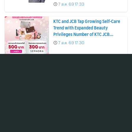
บาทต่อหุ้น ครึ่งปีหลังมุ่งเติบโตต่อเนื่อง
7 ส.ค. 69 17:33
KTC and JCB Tap Growing Self-Care
Trend with Expanded Beauty
Privileges Number of KTC JCB
Cardmembers Spending on
7 ส.ค. 69 17:30
Cosmetics Rises 26%
ADVICE คว้า “ดีเยี่ยมสมควรเป็น
ตัวอย่าง” AGM Checklist 2569 ตอกย้ำ
มาตรฐานการกำกับดูแลกิจการที่ดี
7 ส.ค. 69 17:27