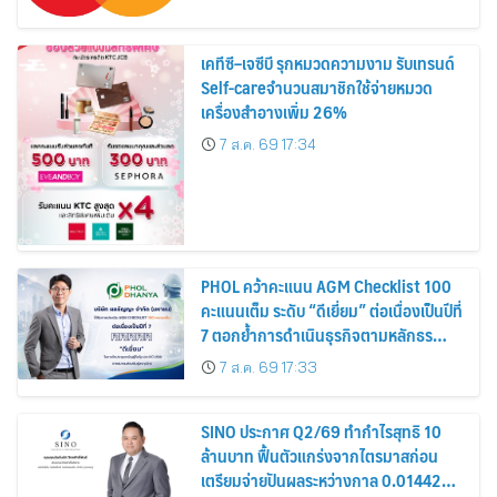
เคทีซี–เจซีบี รุกหมวดความงาม รับเทรนด์
Self-careจำนวนสมาชิกใช้จ่ายหมวด
เครื่องสำอางเพิ่ม 26%
7 ส.ค. 69 17:34
PHOL คว้าคะแนน AGM Checklist 100
คะแนนเต็ม ระดับ “ดีเยี่ยม” ต่อเนื่องเป็นปีที่
7 ตอกย้ำการดำเนินธุรกิจตามหลักธร
รมาภิบาล โปร่งใส สร้างความเชื่อมั่นผู้ถือ
7 ส.ค. 69 17:33
หุ้น
SINO ประกาศ Q2/69 ทำกำไรสุทธิ 10
ล้านบาท ฟื้นตัวแกร่งจากไตรมาสก่อน
เตรียมจ่ายปันผลระหว่างกาล 0.014423