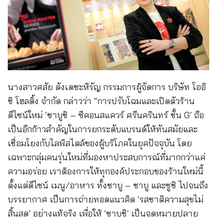
นางสาวศสัย ตังเดชะหิรัญ กรรมการผู้จัดการ บริษัท โออิ
ชิ โฮลดิ้ง จำกัด กล่าวว่า “การปรับโฉมและเปิดตัวร้าน
ดีไซน์ใหม่ ‘ชาบูชิ – ซีคอนสแควร์ ศรีนครินทร์ ชั้น G’ ถือ
เป็นอีกก้าวสำคัญในการยกระดับแบรนด์ให้ทันสมัยและ
เชื่อมโยงกับไลฟ์สไตล์ของผู้บริโภคในยุคปัจจุบัน โดย
เฉพาะกลุ่มคนรุ่นใหม่ที่มองหาประสบการณ์ที่มากกว่าแค่
ความอร่อย เราต้องการให้ทุกองค์ประกอบของร้านใหม่นี้
ตั้งแต่ดีไซน์ เมนู/อาหาร ทั้งชาบู – ชาบู และซูชิ ไปจนถึง
บรรยากาศ เป็นการถ่ายทอดแนวคิด ‘รสชาติความสุขไม่
สิ้นสุด’ อย่างแท้จริง เพื่อให้ ‘ชาบูชิ’ เป็นจุดหมายปลาย