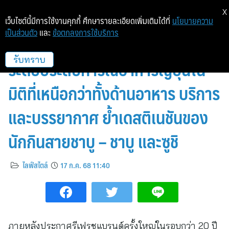
X
เว็บไซต์นี้มีการใช้งานคุกกี้ ศึกษารายละเอียดเพิ่มเติมได้ที่
นโยบายความ
เป็นส่วนตัว
และ
ข้อตกลงการใช้บริการ
ชาบูชิ เผยโฉมร้านดีไซน์ใหม่ !!! ยก
ระดับประสบการณ์อาหารญี่ปุ่นใน
รับทราบ
มิติที่เหนือกว่าทั้งด้านอาหาร บริการ
และบรรยากาศ ย้ำเดสติเนชันของ
นักกินสายชาบู – ชาบู และซูชิ
ไลฟ์สไตล์
17 ก.ค. 68 11:40
ภายหลังประกาศรีเฟรชแบรนด์ครั้งใหญ่ในรอบกว่า 20 ปี