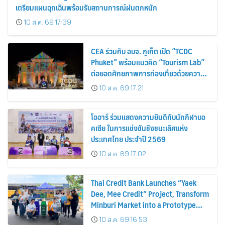
เตรียมแผนฉุกเฉินพร้อมรับสถานการณ์ฝนตกหนัก
10 ส.ค. 69 17:39
CEA ร่วมกับ อบจ. ภูเก็ต เปิด “TCDC
Phuket” พร้อมแนวคิด “Tourism Lab”
ต่อยอดศักยภาพการท่องเที่ยวด้วยความ
คิดสร้างสรรค์ ขับเคลื่อนเศรษฐกิจ
10 ส.ค. 69 17:21
สร้างสรรค์ของภูเก็ต
โออาร์ ร่วมแสดงความยินดีกับนักกีฬาบอ
คเซีย ในการแข่งขันชิงชนะเลิศแห่ง
ประเทศไทย ประจำปี 2569
10 ส.ค. 69 17:02
Thai Credit Bank Launches “Yaek
Dee, Mee Credit” Project, Transform
Minburi Market into a Prototype
Green Market, Driving the Circular
10 ส.ค. 69 16:53