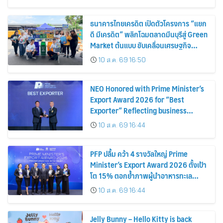
Economy and Turning Waste into
Extra Income for Vendors
ธนาคารไทยเครดิต เปิดตัวโครงการ “แยก
ดี มีเครดิต” พลิกโฉมตลาดมีนบุรีสู่ Green
Market ต้นแบบ ขับเคลื่อนเศรษฐกิจ
หมุนเวียน พลิกขยะสร้างรายได้เสริมให้ผู้
10 ส.ค. 69 16:50
ค้า
NEO Honored with Prime Minister’s
Export Award 2026 for “Best
Exporter” Reflecting business
excellence, elevating Thai products
10 ส.ค. 69 16:44
globally
PFP ปลื้ม คว้า 4 รางวัลใหญ่ Prime
Minister’s Export Award 2026 ตั้งเป้า
โต 15% ตอกย้ำภาพผู้นำอาหารทะเล
แปรรูป
10 ส.ค. 69 16:44
Jelly Bunny – Hello Kitty is back