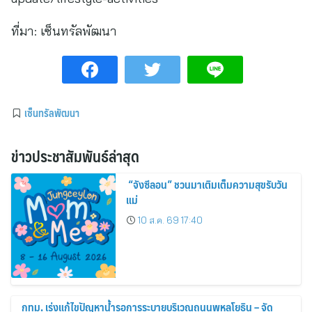
ที่มา:
เซ็นทรัลพัฒนา
เซ็นทรัลพัฒนา
ข่าวประชาสัมพันธ์ล่าสุด
“จังซีลอน” ชวนมาเติมเต็มความสุขรับวัน
แม่
10 ส.ค. 69 17:40
กทม. เร่งแก้ไขปัญหาน้ำรอการระบายบริเวณถนนพหลโยธิน – จัด