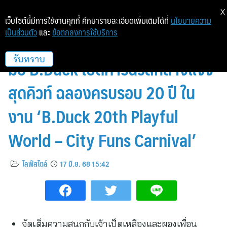
X
เว็บไซต์นี้มีการใช้งานคุกกี้ ศึกษารายละเอียดเพิ่มเติมได้ที่
นโยบายความ
เป็นส่วนตัว
และ
ข้อตกลงการใช้บริการ
ครั้งแรกในไทย!! เซ็นทรัลเวิลด์ จับ
มือ B.Duck เปิดคาร์นิวัลกลางแจ้ง
รับทราบ
สุดคิวท์ ฉลองครบรอบ 20 ปี ใน
งาน ‘B.Duck 20th Playful
World – City Funs Carnival’
ไลฟ์สไตล์
17 มิ.ย. 68 15:42
จัดเต็มความสนุกกับเจ้าเป็ดเหลืองและผองเพื่อน