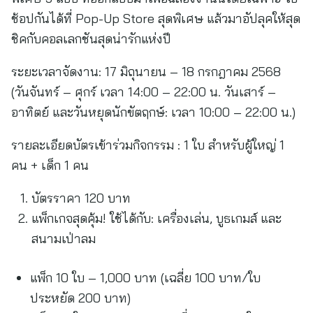
ช้อปกันได้ที่ Pop-Up Store สุดพิเศษ แล้วมาอัปลุคให้สุด
ชิคกับคอลเลกชันสุดน่ารักแห่งปี
ระยะเวลาจัดงาน: 17 มิถุนายน – 18 กรกฎาคม 2568
(วันจันทร์ – ศุกร์ เวลา 14:00 – 22:00 น. วันเสาร์ –
อาทิตย์ และวันหยุดนักขัตฤกษ์: เวลา 10:00 – 22:00 น.)
รายละเอียดบัตรเข้าร่วมกิจกรรม : 1 ใบ สำหรับผู้ใหญ่ 1
คน + เด็ก 1 คน
บัตรราคา 120 บาท
แพ็กเกจสุดคุ้ม! ใช้ได้กับ: เครื่องเล่น, บูธเกมส์ และ
สนามเป่าลม
แพ็ก 10 ใบ – 1,000 บาท (เฉลี่ย 100 บาท/ใบ
ประหยัด 200 บาท)