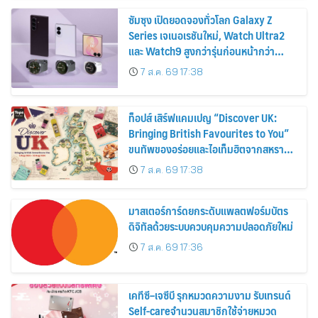
ซัมซุง เปิดยอดจองทั่วโลก Galaxy Z
Series เจเนอเรชันใหม่, Watch Ultra2
และ Watch9 สูงกว่ารุ่นก่อนหน้ากว่า
30%
7 ส.ค. 69 17:38
ท็อปส์ เสิร์ฟแคมเปญ “Discover UK:
Bringing British Favourites to You”
ขนทัพของอร่อยและไอเท็มฮิตจากสหราช
อาณาจักร ส่งตรงถึงมือตั้งแต่วันนี้ – 18
7 ส.ค. 69 17:38
สิงหาคมนี้
มาสเตอร์การ์ดยกระดับแพลตฟอร์มบัตร
ดิจิทัลด้วยระบบควบคุมความปลอดภัยใหม่
7 ส.ค. 69 17:36
เคทีซี–เจซีบี รุกหมวดความงาม รับเทรนด์
Self-careจำนวนสมาชิกใช้จ่ายหมวด