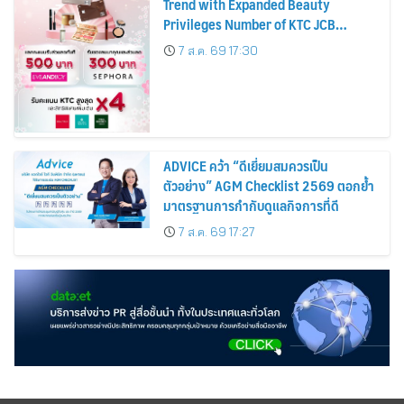
Trend with Expanded Beauty
Privileges Number of KTC JCB
Cardmembers Spending on
7 ส.ค. 69 17:30
Cosmetics Rises 26%
ADVICE คว้า “ดีเยี่ยมสมควรเป็น
ตัวอย่าง” AGM Checklist 2569 ตอกย้ำ
มาตรฐานการกำกับดูแลกิจการที่ดี
7 ส.ค. 69 17:27