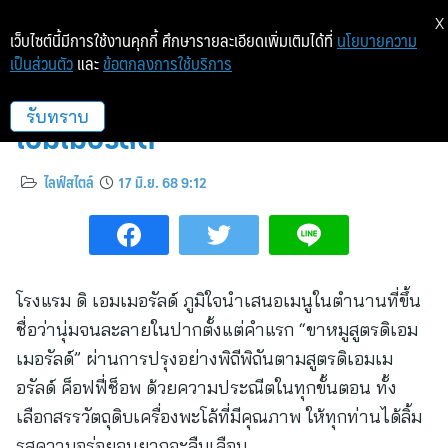
X
เว็บไซต์นี้มีการใช้งานคุกกี้ ศึกษารายละเอียดเพิ่มเติมได้ที่
นโยบายความ
เป็นส่วนตัว
และ
ข้อตกลงการใช้บริการ
อร่อยที่บ้านได้แล้วกับ “ขาหมูสูตรดิ
เอมเมอรัลด์”
รับทราบ
ไลฟ์สไตล์
17 มิ.ย. 68 9:12
โรงแรม ดิ เอมเมอรัลด์ ภูมิใจนำเสนอเมนูในตำนานที่ขึ้น
ชื่อว่านุ่มจนละลายในปากตั้งแต่คำแรก “ขาหมูสูตรดิเอม
เมอรัลด์” ผ่านการปรุงอย่างพิถีพิถันตามสูตรดิเอมเม
อรัลด์ ค็อฟฟี่ช็อพ ด้วยความประณีตในทุกขั้นตอน ทั้ง
เลือกสรรวัตถุดิบเครื่องพะโล้ที่มีคุณภาพ ให้ทุกท่านได้ลิ้ม
รสความอร่อยจนยากจะลืมเลือน