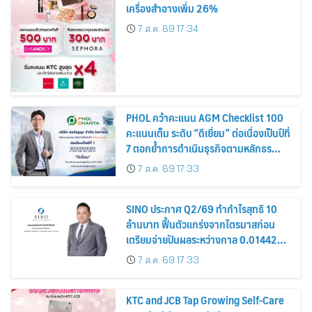
เครื่องสำอางเพิ่ม 26%
7 ส.ค. 69 17:34
PHOL คว้าคะแนน AGM Checklist 100
คะแนนเต็ม ระดับ “ดีเยี่ยม” ต่อเนื่องเป็นปีที่
7 ตอกย้ำการดำเนินธุรกิจตามหลักธร
รมาภิบาล โปร่งใส สร้างความเชื่อมั่นผู้ถือ
7 ส.ค. 69 17:33
หุ้น
SINO ประกาศ Q2/69 ทำกำไรสุทธิ 10
ล้านบาท ฟื้นตัวแกร่งจากไตรมาสก่อน
เตรียมจ่ายปันผลระหว่างกาล 0.014423
บาทต่อหุ้น ครึ่งปีหลังมุ่งเติบโตต่อเนื่อง
7 ส.ค. 69 17:33
KTC and JCB Tap Growing Self-Care