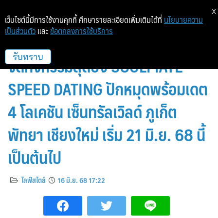
X
เว็บไซต์นี้มีการใช้งานคุกกี้ ศึกษารายละเอียดเพิ่มเติมได้ที่
นโยบายความ
เป็นส่วนตัว
และ
ข้อตกลงการใช้บริการ
เนื้อคู่ใหม่ใกล้ฉัน! เซ็นทรัลพัฒนา
จัดกิจกรรมสุดปัง SOULMATE
รับทราบ
SPEED DATING ปักหมุดพร้อมเดต
4 โลเคชัน เซ็นทรัลเวิลด์ ภูเก็ต
พัทยา เชียงใหม่ เริ่ม 21 มิ.ย. 68 นี้
เป็นต้นไป
ไลฟ์สไตล์
16 มิ.ย. 68 17:22