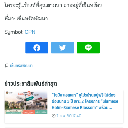
ใครจะรู้…รักแท้ที่คุณตามหา อาจอยู่ที่เซ็นทรัลฯ
ที่มา:
เซ็นทรัลพัฒนา
Symbol:
CPN
เซ็นทรัลพัฒนา
ข่าวประชาสัมพันธ์ล่าสุด
“ไซมิส แอสเสท” ชูโปรบ้านอยู่ฟรี ไม่ต้อง
ผ่อนนาน 3 ปี เจาะ 2 โครงการ “Siamese
Holm–Siamese Blossom” พร้อม
ส่วนลดและสิทธิพิเศษถึง 31 สิงหาคม
7 ส.ค. 69 17:40
2569