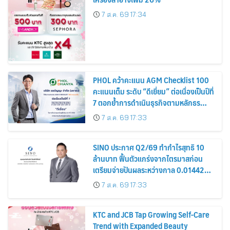
7 ส.ค. 69 17:34
PHOL คว้าคะแนน AGM Checklist 100
คะแนนเต็ม ระดับ “ดีเยี่ยม” ต่อเนื่องเป็นปีที่
7 ตอกย้ำการดำเนินธุรกิจตามหลักธร
รมาภิบาล โปร่งใส สร้างความเชื่อมั่นผู้ถือ
7 ส.ค. 69 17:33
หุ้น
SINO ประกาศ Q2/69 ทำกำไรสุทธิ 10
ล้านบาท ฟื้นตัวแกร่งจากไตรมาสก่อน
เตรียมจ่ายปันผลระหว่างกาล 0.014423
บาทต่อหุ้น ครึ่งปีหลังมุ่งเติบโตต่อเนื่อง
7 ส.ค. 69 17:33
KTC and JCB Tap Growing Self-Care
Trend with Expanded Beauty