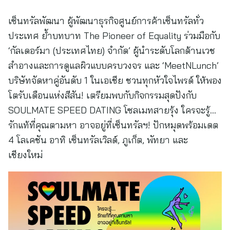
เซ็นทรัลพัฒนา ผู้พัฒนาธุรกิจศูนย์การค้าเซ็นทรัลทั่ว
ประเทศ ย้ำบทบาท The Pioneer of Equality ร่วมมือกับ
‘กัลเดอร์มา (ประเทศไทย) จํากัด’ ผู้นำระดับโลกด้านเวช
สำอางและการดูแลผิวแบบครบวงจร และ ‘MeetNLunch’
บริษัทจัดหาคู่อันดับ 1 ในเอเชีย ชวนทุกหัวใจไพรด์ ให้พอง
โตรับเดือนแห่งสีสัน! เตรียมพบกับกิจกรรมสุดปังกับ
SOULMATE SPEED DATING โซลเมทสายรุ้ง ใครจะรู้…
รักแท้ที่คุณตามหา อาจอยู่ที่เซ็นทรัลฯ! ปักหมุดพร้อมเดต
4 โลเคชัน อาทิ เซ็นทรัลเวิลด์, ภูเก็ต, พัทยา และ
เชียงใหม่