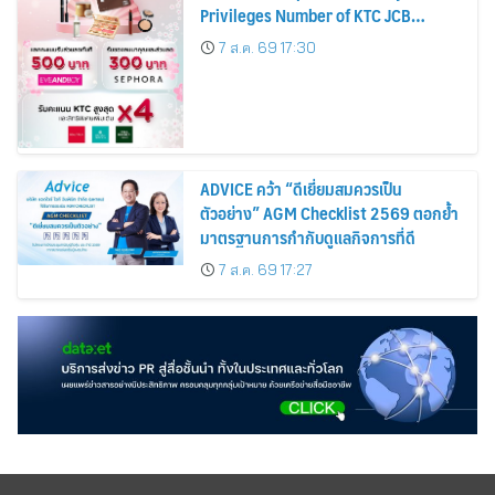
Privileges Number of KTC JCB
Cardmembers Spending on
7 ส.ค. 69 17:30
Cosmetics Rises 26%
ADVICE คว้า “ดีเยี่ยมสมควรเป็น
ตัวอย่าง” AGM Checklist 2569 ตอกย้ำ
มาตรฐานการกำกับดูแลกิจการที่ดี
7 ส.ค. 69 17:27