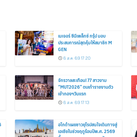
เมเจอร์ ซีนีเพล็กซ์ กรุ้ป มอบ
ประสบการณ์สุดคุ้มให้สมาชิก M
GEN
6 ส.ค. 69 17:20
จักรวาลสะเทือน! 77 สาวงาม
“MUT2026” ตบเท้ารายงานตัว
เข้ากองฯวันแรก
6 ส.ค. 69 17:13
6
อโกด้าเผยชาวยุโรปสนใจเดินทางสู่
เอเชียในช่วงฤดูร้อนปีพ.ศ. 2569