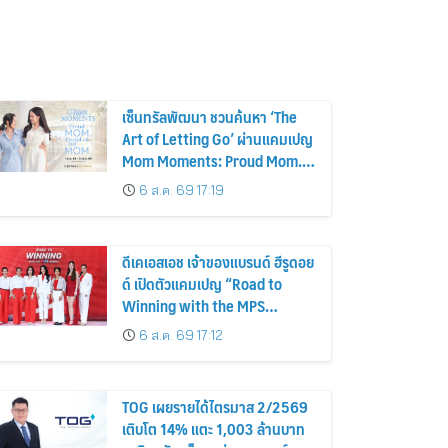
เซ็นทรัลพัฒนา ชวนค้นหา ‘The
Art of Letting Go’ ผ่านแคมเปญ
Mom Moments: Proud Mom.
Proud of My Mom.
6 ส.ค. 69 17:19
ดีเคเอสเอช เจ้าของแบรนด์ ฮีรูดอย
ด์ เปิดตัวแคมเปญ “Road to
Winning with the MPS
Science”
6 ส.ค. 69 17:12
TOG เผยรายได้ไตรมาส 2/2569
เติบโต 14% แตะ 1,003 ล้านบาท