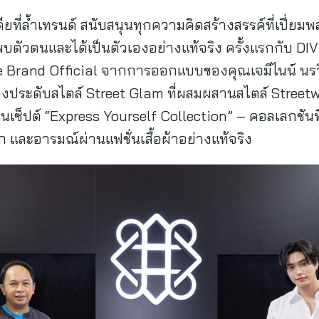
ียที่ล้ำเทรนด์ สนับสนุนทุกความคิดสร้างสรรค์ที่เปี่ยมพ
นพบตัวตนและได้เป็นตัวเองอย่างแท้จริง ครั้งแรกกับ D
rand Official จากการออกแบบของคุณเจมีไนน์ นรวิชญ
ื่องประดับสไตล์ Street Glam ที่ผสมผสานสไตล์ Stree
ซ็ปต์ “Express Yourself Collection” – คอลเลกชันที่ส
ึก และอารมณ์ผ่านแฟชั่นเสื้อผ้าอย่างแท้จริง