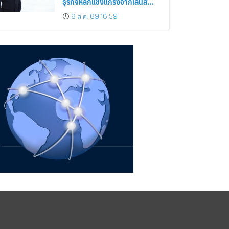
ธุรกิจหลักแข็งแกร่งจากเลนส์
มูลค่าเพิ่ม และการขยายตลาดต่าง
6 ส.ค. 69 16:59
ประเทศ พร้อมเดินหน้าลงทุนเพื่อ
การเติบโตระยะยาว