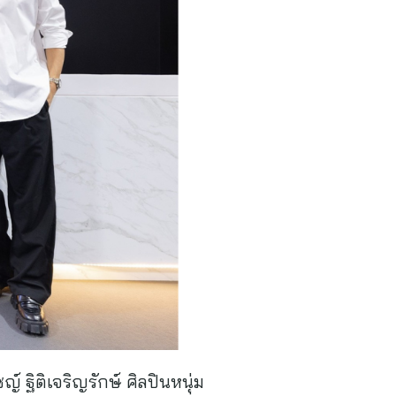
์ ฐิติเจริญรักษ์ ศิลปินหนุ่ม