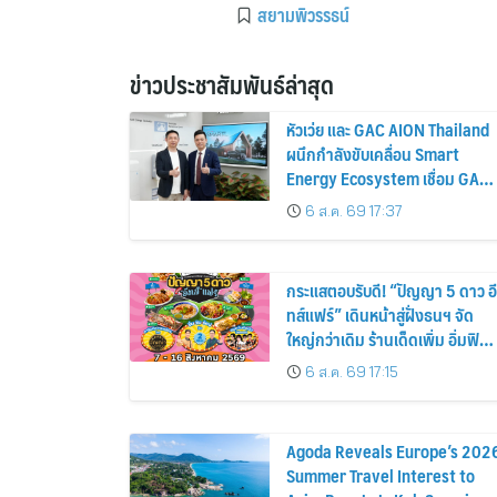
สยามพิวรรธน์
ข่าวประชาสัมพันธ์ล่าสุด
หัวเว่ย และ GAC AION Thailand
ผนึกกำลังขับเคลื่อน Smart
Energy Ecosystem เชื่อม GAC
GN8 PHEV รถยนต์ MPV ระดับ
6 ส.ค. 69 17:37
พรีเมียม เข้ากับพลังงานแสง
อาทิตย์ภายในบ้าน
กระแสตอบรับดี! “ปัญญา 5 ดาว อี
ทส์แฟร์” เดินหน้าสู่ฝั่งธนฯ จัด
ใหญ่กว่าเดิม ร้านเด็ดเพิ่ม อิ่มฟิน
10 วันเต็ม!
6 ส.ค. 69 17:15
Agoda Reveals Europe’s 202
Summer Travel Interest to