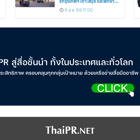
ชี้กรุงเทพฯ เกาะสมุย และพัทยา
ติดอันดับเมืองยอดนิยม
6 ส.ค. 69 17:00