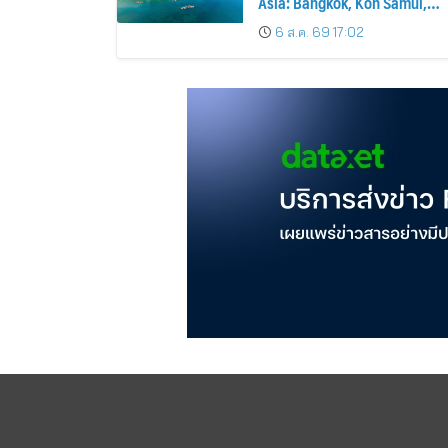
Asia: Bangkok, Koh Samui,
and Pattaya Among the Top
6 ส.ค. 69 17:02
Cities