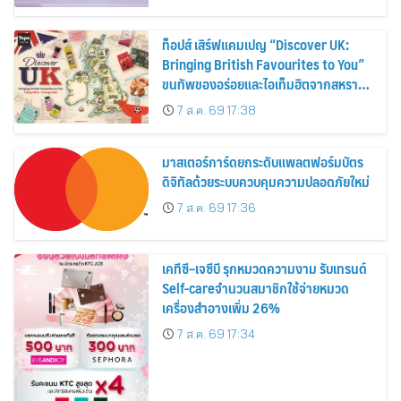
ท็อปส์ เสิร์ฟแคมเปญ “Discover UK:
Bringing British Favourites to You”
ขนทัพของอร่อยและไอเท็มฮิตจากสหราช
อาณาจักร ส่งตรงถึงมือตั้งแต่วันนี้ – 18
7 ส.ค. 69 17:38
สิงหาคมนี้
มาสเตอร์การ์ดยกระดับแพลตฟอร์มบัตร
ดิจิทัลด้วยระบบควบคุมความปลอดภัยใหม่
7 ส.ค. 69 17:36
เคทีซี–เจซีบี รุกหมวดความงาม รับเทรนด์
Self-careจำนวนสมาชิกใช้จ่ายหมวด
เครื่องสำอางเพิ่ม 26%
7 ส.ค. 69 17:34