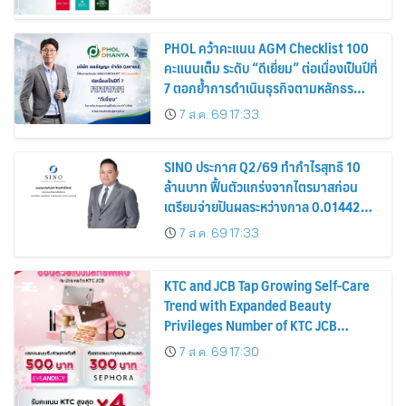
PHOL คว้าคะแนน AGM Checklist 100
คะแนนเต็ม ระดับ “ดีเยี่ยม” ต่อเนื่องเป็นปีที่
7 ตอกย้ำการดำเนินธุรกิจตามหลักธร
รมาภิบาล โปร่งใส สร้างความเชื่อมั่นผู้ถือ
7 ส.ค. 69 17:33
หุ้น
SINO ประกาศ Q2/69 ทำกำไรสุทธิ 10
ล้านบาท ฟื้นตัวแกร่งจากไตรมาสก่อน
เตรียมจ่ายปันผลระหว่างกาล 0.014423
บาทต่อหุ้น ครึ่งปีหลังมุ่งเติบโตต่อเนื่อง
7 ส.ค. 69 17:33
KTC and JCB Tap Growing Self-Care
Trend with Expanded Beauty
Privileges Number of KTC JCB
Cardmembers Spending on
7 ส.ค. 69 17:30
Cosmetics Rises 26%