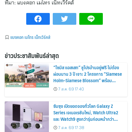
ที่มา:
แบงคอก เมโทร เน็ทเวิร์คส์
แบงคอก เมโทร เน็ทเวิร์คส์
ข่าวประชาสัมพันธ์ล่าสุด
“ไซมิส แอสเสท” ชูโปรบ้านอยู่ฟรี ไม่ต้อง
ผ่อนนาน 3 ปี เจาะ 2 โครงการ “Siamese
Holm–Siamese Blossom” พร้อม
ส่วนลดและสิทธิพิเศษถึง 31 สิงหาคม
7 ส.ค. 69 17:40
2569
ซัมซุง เปิดยอดจองทั่วโลก Galaxy Z
Series เจเนอเรชันใหม่, Watch Ultra2
และ Watch9 สูงกว่ารุ่นก่อนหน้ากว่า
30%
7 ส.ค. 69 17:38