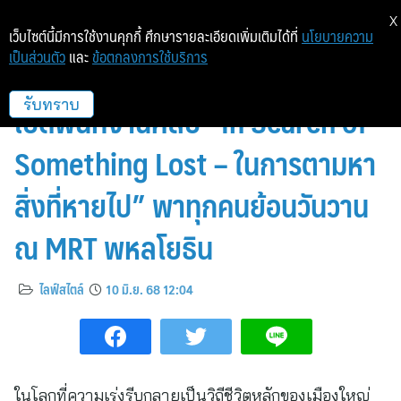
X
เว็บไซต์นี้มีการใช้งานคุกกี้ ศึกษารายละเอียดเพิ่มเติมได้ที่
นโยบายความ
เป็นส่วนตัว
และ
ข้อตกลงการใช้บริการ
Metro Art พลิกโฉมการเดินทาง!
เปิดพื้นที่งานศิลป์ “In Search of
รับทราบ
Something Lost – ในการตามหา
สิ่งที่หายไป” พาทุกคนย้อนวันวาน
ณ MRT พหลโยธิน
ไลฟ์สไตล์
10 มิ.ย. 68 12:04
ในโลกที่ความเร่งรีบกลายเป็นวิถีชีวิตหลักของเมืองใหญ่