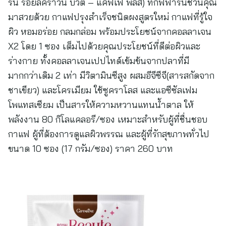
รีน รอยัลคราวน์ บิวตี้ – แคฟเฟ่ พลัส) ที่กิฟฟารีนชวนคุณ
มาสวยด้วย กาแฟปรุงสำเร็จชนิดผงสูตรใหม่ กาแฟที่รู้ใจ
ผิว หอมอร่อย กลมกล่อม พร้อมประโยชน์จากคอลลาเจน
X2 โดย 1 ซอง เต็มไปด้วยคุณประโยชน์ที่ดีต่อผิวและ
ร่างกาย ทั้งคอลลาเจนเปปไทด์เข้มข้นจากปลาที่มี
มากกว่าเดิม 2 เท่า มีวิตามินซีสูง ผสมอีจีซีจี(สารสกัดจาก
ชาเขียว) และโครเมียม ใช้ซูคราโลส และแอซีซัลเฟม
โพแทสเซียม เป็นสารให้ความหวานแทนน้ำตาล ให้
พลังงาน 80 กิโลแคลอรี/ซอง เหมาะสำหรับผู้ที่ชื่นชอบ
กาแฟ ผู้ที่ต้องการดูแลผิวพรรณ และผู้ที่รักสุขภาพทั่วไป
ขนาด 10 ซอง (17 กรัม/ซอง) ราคา 260 บาท