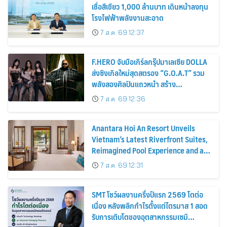
เชื่อสีเขียว 1,000 ล้านบาท เดินหน้าลงทุน
โรงไฟฟ้าพลังงานสะอาด
7 ส.ค. 69 12:37
F.HERO จับมือเกิร์ลกรุ๊ปมาเลเซีย DOLLA
ส่งซิงเกิลใหม่สุดสตรอง “G.O.A.T” รวม
พลังสองศิลปินแถวหน้า สร้าง
ปรากฏการณ์ใหม่แห่งวงการเพลงอาเซียน
7 ส.ค. 69 12:36
Anantara Hoi An Resort Unveils
Vietnam’s Latest Riverfront Suites,
Reimagined Pool Experience and a
Vibrant New Dining Destination
7 ส.ค. 69 12:31
SMT โชว์ผลงานครึ่งปีแรก 2569 โตต่อ
เนื่อง หลังพลิกกำไรตั้งแต่ไตรมาส 1 สอด
รับการเติบโตของอุตสาหกรรมเซมิ