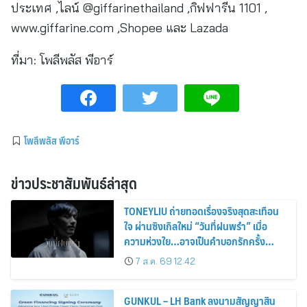
ประเทศ ,ไลน์ @giffarinethailand ,กิฟฟารีน 1101 ,
www.giffarine.com ,Shopee และ Lazada
ที่มา:
โพลีพลัส พีอาร์
โพลีพลัส พีอาร์
ข่าวประชาสัมพันธ์ล่าสุด
TONEYLIU ถ่ายทอดเรื่องจริงสุดสะเทือน
ใจ ผ่านซิงเกิลใหม่ “วันที่ฝนพรำ” เมื่อ
ความห่วงใย…อาจเป็นคำบอกรักครั้ง
สุดท้าย
7 ส.ค. 69 12:42
GUNKUL – LH Bank ลงนามสัญญาสิน