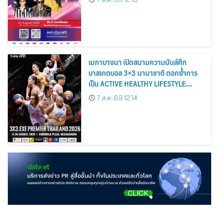
เมกาบางนา เปิดสนามความมันส์ศึก
บาสเกตบอล 3×3 นานาชาติ ตอกย้ำการ
เป็น ACTIVE HEALTHY LIFESTYLE
DESTINATION วันที่ 8 – 30 ส.ค. 69 ณ
7 ส.ค. 69 12:14
ฟู้ดวอล์ค พลาซ่า ศูนย์การค้าเมกาบางนา