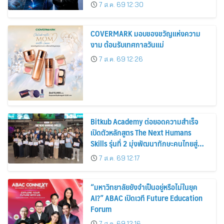
คอนดักเตอร์
7 ส.ค. 69 12:30
COVERMARK มอบของขวัญแห่งความ
งาม ต้อนรับเทศกาลวันแม่
7 ส.ค. 69 12:26
Bitkub Academy ต่อยอดความสำเร็จ
เปิดตัวหลักสูตร The Next Humans
Skills รุ่นที่ 2 มุ่งพัฒนาทักษะคนไทยสู่
การเป็นคนของอนาคต
7 ส.ค. 69 12:17
“มหาวิทยาลัยยังจำเป็นอยู่หรือไม่ในยุค
AI?” ABAC เปิดเวที Future Education
Forum
7 ส.ค. 69 12:16