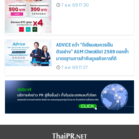
Cardmembers Spending on
7 ส.ค. 69 17:30
Cosmetics Rises 26%
ADVICE คว้า “ดีเยี่ยมสมควรเป็น
ตัวอย่าง” AGM Checklist 2569 ตอกย้ำ
มาตรฐานการกำกับดูแลกิจการที่ดี
7 ส.ค. 69 17:27