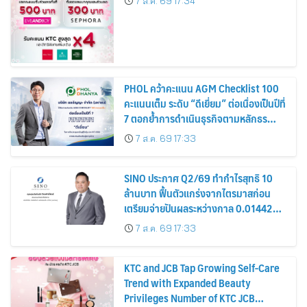
7 ส.ค. 69 17:34
PHOL คว้าคะแนน AGM Checklist 100
คะแนนเต็ม ระดับ “ดีเยี่ยม” ต่อเนื่องเป็นปีที่
7 ตอกย้ำการดำเนินธุรกิจตามหลักธร
รมาภิบาล โปร่งใส สร้างความเชื่อมั่นผู้ถือ
7 ส.ค. 69 17:33
หุ้น
SINO ประกาศ Q2/69 ทำกำไรสุทธิ 10
ล้านบาท ฟื้นตัวแกร่งจากไตรมาสก่อน
เตรียมจ่ายปันผลระหว่างกาล 0.014423
บาทต่อหุ้น ครึ่งปีหลังมุ่งเติบโตต่อเนื่อง
7 ส.ค. 69 17:33
KTC and JCB Tap Growing Self-Care
Trend with Expanded Beauty
Privileges Number of KTC JCB