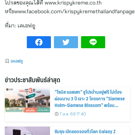
โปรดของคุณได้ที่ www.krispykreme.co.th
หรือwww.facebook.com/krispykremethailandfanpage
ที่มา:
เคเอฟยู
เคเอฟยู
ข่าวประชาสัมพันธ์ล่าสุด
“ไซมิส แอสเสท” ชูโปรบ้านอยู่ฟรี ไม่ต้อง
ผ่อนนาน 3 ปี เจาะ 2 โครงการ “Siamese
Holm–Siamese Blossom” พร้อม
ส่วนลดและสิทธิพิเศษถึง 31 สิงหาคม
7 ส.ค. 69 17:40
2569
ซัมซุง เปิดยอดจองทั่วโลก Galaxy Z