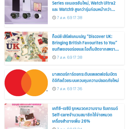
Series เจเนอเรชันใหม่, Watch Ultra2
และ Watch9 สูงกว่ารุ่นก่อนหน้ากว่า
30%
7 ส.ค. 69 17:38
ท็อปส์ เสิร์ฟแคมเปญ “Discover UK:
Bringing British Favourites to You”
ขนทัพของอร่อยและไอเท็มฮิตจากสหราช
อาณาจักร ส่งตรงถึงมือตั้งแต่วันนี้ – 18
7 ส.ค. 69 17:38
สิงหาคมนี้
มาสเตอร์การ์ดยกระดับแพลตฟอร์มบัตร
ดิจิทัลด้วยระบบควบคุมความปลอดภัยใหม่
7 ส.ค. 69 17:36
เคทีซี–เจซีบี รุกหมวดความงาม รับเทรนด์
Self-careจำนวนสมาชิกใช้จ่ายหมวด
เครื่องสำอางเพิ่ม 26%