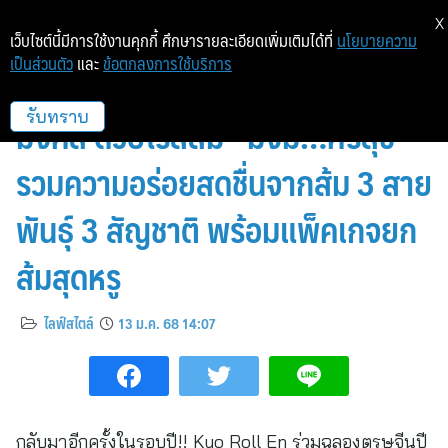
X
เว็บไซต์นี้มีการใช้งานคุกกี้ ศึกษารายละเอียดเพิ่มเติมได้ที่
นโยบายความ
เป็นส่วนตัว
และ
ข้อตกลงการใช้บริการ
Kyo Roll En ต้อนรับตรุษจีนมหา
มงคล ด้วยโรลส้ม “มั่งมี…ศรีสุข”
รับทราบ
รวมความอร่อยสดชื่นจากส้ม 3 สาย
พันธุ์ 3 สัญชาติ พร้อมแพ็คเกจยก
ส้มสุดหรู
ไลฟ์สไตล์
13 ม.ค. 68 14:07
กลับมาอีกครั้งในรอบปี!! Kyo Roll En ร่วมฉลองตรุษจีนปี