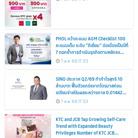
PHOL คว้าคะแนน AGM Checklist 100
คะแนนเต็ม ระดับ “ดีเยี่ยม” ต่อเนื่องเป็นปีที่
7 ตอกย้ำการดำเนินธุรกิจตามหลักธร
รมาภิบาล โปร่งใส สร้างความเชื่อมั่นผู้ถือ
7 ส.ค. 69 17:33
หุ้น
SINO ประกาศ Q2/69 ทำกำไรสุทธิ 10
ล้านบาท ฟื้นตัวแกร่งจากไตรมาสก่อน
เตรียมจ่ายปันผลระหว่างกาล 0.014423
บาทต่อหุ้น ครึ่งปีหลังมุ่งเติบโตต่อเนื่อง
7 ส.ค. 69 17:33
KTC and JCB Tap Growing Self-Care
Trend with Expanded Beauty
Privileges Number of KTC JCB