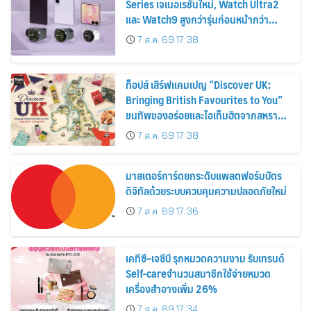
Series เจเนอเรชันใหม่, Watch Ultra2
และ Watch9 สูงกว่ารุ่นก่อนหน้ากว่า
30%
7 ส.ค. 69 17:38
ท็อปส์ เสิร์ฟแคมเปญ “Discover UK:
Bringing British Favourites to You”
ขนทัพของอร่อยและไอเท็มฮิตจากสหราช
อาณาจักร ส่งตรงถึงมือตั้งแต่วันนี้ – 18
7 ส.ค. 69 17:38
สิงหาคมนี้
มาสเตอร์การ์ดยกระดับแพลตฟอร์มบัตร
ดิจิทัลด้วยระบบควบคุมความปลอดภัยใหม่
7 ส.ค. 69 17:36
เคทีซี–เจซีบี รุกหมวดความงาม รับเทรนด์
Self-careจำนวนสมาชิกใช้จ่ายหมวด
เครื่องสำอางเพิ่ม 26%
7 ส.ค. 69 17:34