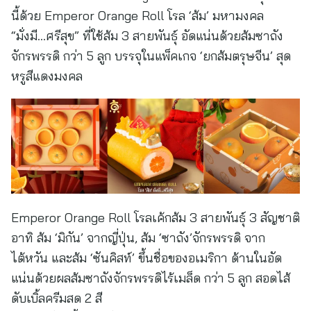
นี้ด้วย Emperor Orange Roll โรล ‘ส้ม’ มหามงคล
“มั่งมี…ศรีสุข” ที่ใช้ส้ม 3 สายพันธุ์ อัดแน่นด้วยส้มซาถัง
จักรพรรดิ กว่า 5 ลูก บรรจุในแพ็คเกจ ‘ยกส้มตรุษจีน’ สุด
หรูสีแดงมงคล
Emperor Orange Roll โรลเค้กส้ม 3 สายพันธุ์ 3 สัญชาติ
อาทิ ส้ม ‘มิกัน’ จากญี่ปุ่น, ส้ม ‘ซาถัง’จักรพรรดิ จาก
ไต้หวัน และส้ม ‘ซันคิสท์’ ขึ้นชื่อของอเมริกา ด้านในอัด
แน่นด้วยผลส้มซาถังจักรพรรดิไร้เมล็ด กว่า 5 ลูก สอดไส้
ดับเบิ้ลครีมสด 2 สี