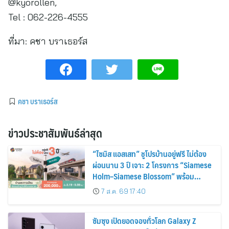
@kyorollen,
Tel : 062-226-4555
ที่มา:
คชา บราเธอร์ส
คชา บราเธอร์ส
ข่าวประชาสัมพันธ์ล่าสุด
“ไซมิส แอสเสท” ชูโปรบ้านอยู่ฟรี ไม่ต้อง
ผ่อนนาน 3 ปี เจาะ 2 โครงการ “Siamese
Holm–Siamese Blossom” พร้อม
ส่วนลดและสิทธิพิเศษถึง 31 สิงหาคม
7 ส.ค. 69 17:40
2569
ซัมซุง เปิดยอดจองทั่วโลก Galaxy Z