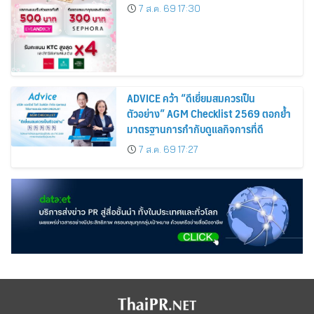
Cardmembers Spending on
7 ส.ค. 69 17:30
Cosmetics Rises 26%
ADVICE คว้า “ดีเยี่ยมสมควรเป็น
ตัวอย่าง” AGM Checklist 2569 ตอกย้ำ
มาตรฐานการกำกับดูแลกิจการที่ดี
7 ส.ค. 69 17:27