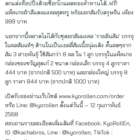
ตกแต่งท็อปปิ้งด้วยช็อกโกแลตทองคำทานได้..ฟรี!
แพ็คเกจผ้าสีแดงมงคลสุดหรู พร้อมยกส้มรับตรุษจีน เพียง
999 บาท
นอกจากนี้พลาดไม่ได้กับชุดยกส้มมงคล ‘รวยล้นส้ม’ บรรจุ
ในผลส้มแท้ๆ ด้านในเป็นเยลลี่ส้มเนื้อนุ่มเด้ง คั้นสดๆจาก
ส้ม 3 สายพันธุ์ ใช้ส้มกว่า 8 ผล ใน 1 ลูก บรรจุในแพ็คเกจ
กล่องของขวัญสุดเก๋ 2 ขนาด กล่องเล็ก บรรจุ 4 ลูกราคา
444 บาท (จากปกติ 500 บาท) และกล่องใหญ่ บรรจุ 8
ลูก ราคา 844 บาท (จากปกติ 1000 บาท)
เปิดรับจองผ่านเว็บไซต์ www.kyorollen.com/order
หรือ Line: @kyorollen ตั้งแต่วันนี้ – 12 กุมภาพันธ์
2568
สอบถามรายละเอียดเพิ่มเติมที่ Facebook: KyoRollEn,
IG :@kachabros, Line : @kyorollen, TikTok :