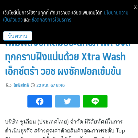
X
เว็บไซต์นี้มีการใช้งานคุกกี้ ศึกษารายละเอียดเพิ่มเติมได้ที่
นโยบายความ
เป็นส่วนตัว
และ
ข้อตกลงการใช้บริการ
ซูเลียน เผยเคล็ดลับผู้ช่วยมือโปร
เพิ่มพลังซักเต็มประสิทธิภาพ! ขจัด
รับทราบ
ทุกคราบฝังแน่นด้วย Xtra Wash
เอ็กซ์ตร้า วอช ผงซักฟอกเข้มข้น
ไลฟ์สไตล์
22 ส.ค. 67 8:46
บริษัท ซูเลียน (ประเทศไทย) จำกัด มีวิสัยทัศน์ในการ
ดำเนินธุรกิจ สร้างคุณค่าด้วยสินค้าคุณภาพระดับ Top