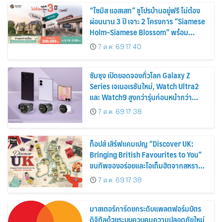
“ไซมิส แอสเสท” ชูโปรบ้านอยู่ฟรี ไม่ต้อง
ผ่อนนาน 3 ปี เจาะ 2 โครงการ “Siamese
Holm–Siamese Blossom” พร้อม
ส่วนลดและสิทธิพิเศษถึง 31 สิงหาคม
7 ส.ค. 69 17:40
2569
ซัมซุง เปิดยอดจองทั่วโลก Galaxy Z
Series เจเนอเรชันใหม่, Watch Ultra2
และ Watch9 สูงกว่ารุ่นก่อนหน้ากว่า
30%
7 ส.ค. 69 17:38
ท็อปส์ เสิร์ฟแคมเปญ “Discover UK:
Bringing British Favourites to You”
ขนทัพของอร่อยและไอเท็มฮิตจากสหราช
อาณาจักร ส่งตรงถึงมือตั้งแต่วันนี้ – 18
7 ส.ค. 69 17:38
สิงหาคมนี้
มาสเตอร์การ์ดยกระดับแพลตฟอร์มบัตร
ดิจิทัลด้วยระบบควบคุมความปลอดภัยใหม่