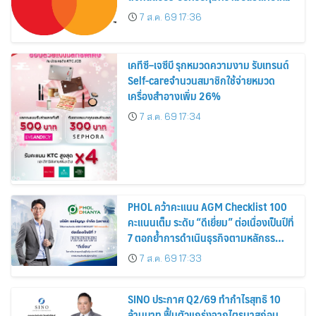
7 ส.ค. 69 17:36
เคทีซี–เจซีบี รุกหมวดความงาม รับเทรนด์
Self-careจำนวนสมาชิกใช้จ่ายหมวด
เครื่องสำอางเพิ่ม 26%
7 ส.ค. 69 17:34
PHOL คว้าคะแนน AGM Checklist 100
คะแนนเต็ม ระดับ “ดีเยี่ยม” ต่อเนื่องเป็นปีที่
7 ตอกย้ำการดำเนินธุรกิจตามหลักธร
รมาภิบาล โปร่งใส สร้างความเชื่อมั่นผู้ถือ
7 ส.ค. 69 17:33
หุ้น
SINO ประกาศ Q2/69 ทำกำไรสุทธิ 10
ล้านบาท ฟื้นตัวแกร่งจากไตรมาสก่อน