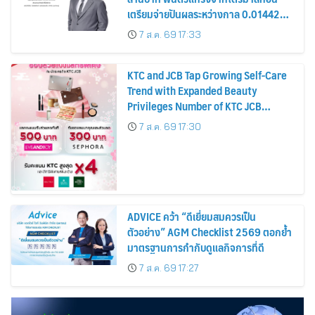
เตรียมจ่ายปันผลระหว่างกาล 0.014423
บาทต่อหุ้น ครึ่งปีหลังมุ่งเติบโตต่อเนื่อง
7 ส.ค. 69 17:33
KTC and JCB Tap Growing Self-Care
Trend with Expanded Beauty
Privileges Number of KTC JCB
Cardmembers Spending on
7 ส.ค. 69 17:30
Cosmetics Rises 26%
ADVICE คว้า “ดีเยี่ยมสมควรเป็น
ตัวอย่าง” AGM Checklist 2569 ตอกย้ำ
มาตรฐานการกำกับดูแลกิจการที่ดี
7 ส.ค. 69 17:27