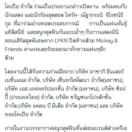
โทเปีย จำกัด ร่วมเป็นประธานกล่าวเปิดงาน พร้อมพบกับ
นักแสดง และนักร้องสุดฮอต โฟร์ท- ณัฐวรรธน์ จิโรชน์ธิ
กุล ที่มาร่วมถ่ายทอดประสบการณ์ การเป็นแฟนพันธุ์
แท้ดิสนีย์ และสนุกสุดฟินกันแบบฉ่ำๆ กับการแสดงมินิ
คอนเสิร์ตสุดพิเศษจาก LYKN ปิดท้ายด้วย Mickey &
Friends คาแรคเตอร์จะออกมาทักทายแฟนๆอีก
ด้วย
โดยงานนี้ได้รับความร่วมมือจาก บริษัท อาซากิ อินเตอร์
เนชั่นแนล จำกัด, บริษัท เซ็นทรัลพัฒนา จำกัด(มหาชน),
บริษัท เอส เอฟคอร์ปอเรชั่น จำกัด (มหาชน), บริษัท ช้อป
ปี้ (ประเทศไทย) จำกัด, บริษัท ขวัญชนกโปรดักชั่น
จำกัด,บริษัท แพลน บี มีเดีย จำกัด (มหาชน) และ บริษัท
ทอยโทเปีย จำกัด
ภายในงานบรรยากาศสนุกสุดฟินที่แต่ละแบรนด์ต่างครีเอ