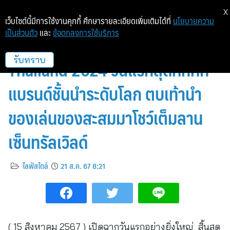
X
เว็บไซต์นี้มีการใช้งานคุกกี้ ศึกษารายละเอียดเพิ่มเติมได้ที่
นโยบายความ
เป็นส่วนตัว
และ
ข้อตกลงการใช้บริการ
เริ่มแล้ว! Disney Toy Expo
Thailand 2024 วันแรกสุดคึกคัก
รับทราบ
แบรนด์ชั้นนำระดับโลก ตบเท้านำ
ของเล่นของสะสมมาโชว์เต็มลาน
เซ็นทรัลเวิลด์
ไลฟ์สไตล์
21 ส.ค. 67 8:21
( 15 สิงหาคม 2567 ) เปิดฉากวันแรกอย่างยิ่งใหญ่ สิ้นสุด