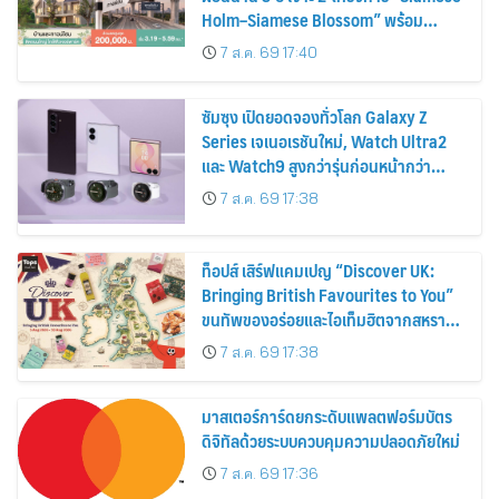
Holm–Siamese Blossom” พร้อม
ส่วนลดและสิทธิพิเศษถึง 31 สิงหาคม
7 ส.ค. 69 17:40
2569
ซัมซุง เปิดยอดจองทั่วโลก Galaxy Z
Series เจเนอเรชันใหม่, Watch Ultra2
และ Watch9 สูงกว่ารุ่นก่อนหน้ากว่า
30%
7 ส.ค. 69 17:38
ท็อปส์ เสิร์ฟแคมเปญ “Discover UK:
Bringing British Favourites to You”
ขนทัพของอร่อยและไอเท็มฮิตจากสหราช
อาณาจักร ส่งตรงถึงมือตั้งแต่วันนี้ – 18
7 ส.ค. 69 17:38
สิงหาคมนี้
มาสเตอร์การ์ดยกระดับแพลตฟอร์มบัตร
ดิจิทัลด้วยระบบควบคุมความปลอดภัยใหม่
7 ส.ค. 69 17:36