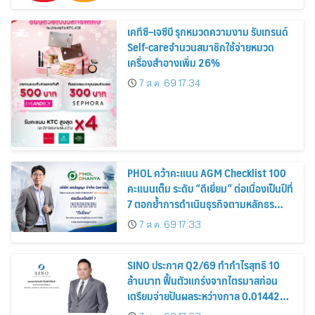
เคทีซี–เจซีบี รุกหมวดความงาม รับเทรนด์
Self-careจำนวนสมาชิกใช้จ่ายหมวด
เครื่องสำอางเพิ่ม 26%
7 ส.ค. 69 17:34
PHOL คว้าคะแนน AGM Checklist 100
คะแนนเต็ม ระดับ “ดีเยี่ยม” ต่อเนื่องเป็นปีที่
7 ตอกย้ำการดำเนินธุรกิจตามหลักธร
รมาภิบาล โปร่งใส สร้างความเชื่อมั่นผู้ถือ
7 ส.ค. 69 17:33
หุ้น
SINO ประกาศ Q2/69 ทำกำไรสุทธิ 10
ล้านบาท ฟื้นตัวแกร่งจากไตรมาสก่อน
เตรียมจ่ายปันผลระหว่างกาล 0.014423
บาทต่อหุ้น ครึ่งปีหลังมุ่งเติบโตต่อเนื่อง