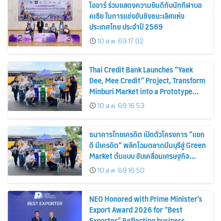
โออาร์ ร่วมแสดงความยินดีกับนักกีฬาบอ
คเซีย ในการแข่งขันชิงชนะเลิศแห่ง
ประเทศไทย ประจำปี 2569
10 ส.ค. 69 17:02
Thai Credit Bank Launches “Yaek
Dee, Mee Credit” Project, Transform
Minburi Market into a Prototype
Green Market, Driving the Circular
10 ส.ค. 69 16:53
Economy and Turning Waste into
Extra Income for Vendors
ธนาคารไทยเครดิต เปิดตัวโครงการ “แยก
ดี มีเครดิต” พลิกโฉมตลาดมีนบุรีสู่ Green
Market ต้นแบบ ขับเคลื่อนเศรษฐกิจ
หมุนเวียน พลิกขยะสร้างรายได้เสริมให้ผู้
10 ส.ค. 69 16:50
ค้า
NEO Honored with Prime Minister’s
Export Award 2026 for “Best
Exporter” Reflecting business