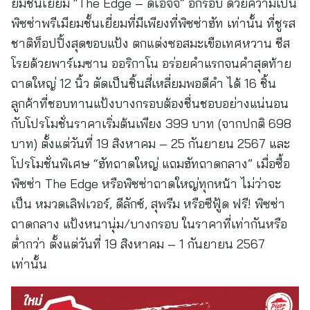
ยมชั้นเยี่ยม “The Edge – ดิเอจจ์” อีกรอบ ด้วยความเป็น
พิซซ่าพรีเมียมชั้นเยี่ยมที่มีเพียงที่พิซซ่าฮัท เท่านั้น ที่ชูรส
ชาติท็อปปิ้งสุดขอบแป้ง ตกแต่งซอสมะเขือเทศหวาน ชีส
โรยด้วยพาร์เมซาน ออริกาโน อร่อยคำแรกจนคำสุดท้าย
ถาดใหญ่ 12 นิ้ว ตัดเป็นชิ้นสี่เหลี่ยมพอดีคำ ได้ 16 ชิ้น
ลูกค้าที่ชอบทานแป้งบางกรอบต้องชื่นชอบอย่างแน่นอน
กับโปรโมชั่นราคาเริ่มต้นเพียง 399 บาท (จากปกติ 698
บาท) ตั้งแต่วันที่ 19 สิงหาคม – 25 กันยายน 2567 และ
โปรโมชั่นพิเศษ “ฮัทถาดใหญ่ แถมฮัทถาดกลาง” เมื่อซื้อ
พิซซ่า The Edge หรือพิซซ่าถาดใหญ่ทุกหน้า ไม่ว่าจะ
เป็น หมวดเลิฟเวอร์, ดีลักซ์, สุพรีม หรือซีฟู้ด ฟรี! พิซซ่า
ถาดกลาง แป้งหนานุ่ม/บางกรอบ ในราคาที่เท่ากันหรือ
ต่ำกว่า ตั้งแต่วันที่ 19 สิงหาคม – 1 กันยายน 2567
เท่านั้น