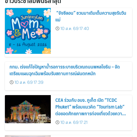
ข่าวประชาสัมพันธ์ล่าสุด
“จังซีลอน” ชวนมาเติมเต็มความสุขรับวัน
แม่
10 ส.ค. 69 17:40
กทม. เร่งแก้ไขปัญหาน้ำรอการระบายบริเวณถนนพหลโยธิน – จัด
เตรียมแผนฉุกเฉินพร้อมรับสถานการณ์ฝนตกหนัก
10 ส.ค. 69 17:39
CEA ร่วมกับ อบจ. ภูเก็ต เปิด “TCDC
Phuket” พร้อมแนวคิด “Tourism Lab”
ต่อยอดศักยภาพการท่องเที่ยวด้วยความ
คิดสร้างสรรค์ ขับเคลื่อนเศรษฐกิจ
10 ส.ค. 69 17:21
สร้างสรรค์ของภูเก็ต