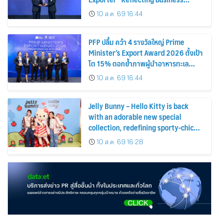
excellence, elevating Thai products
10 ส.ค. 69 16:44
globally
PFP ปลื้ม คว้า 4 รางวัลใหญ่ Prime
Minister’s Export Award 2026 ตั้งเป้า
โต 15% ตอกย้ำภาพผู้นำอาหารทะเล
แปรรูป
10 ส.ค. 69 16:44
Jelly Bunny – Hello Kitty is back
with an adorable new special
collection, redefining sporty-chic
fashion by blending timeless
10 ส.ค. 69 16:28
classics with playful fun