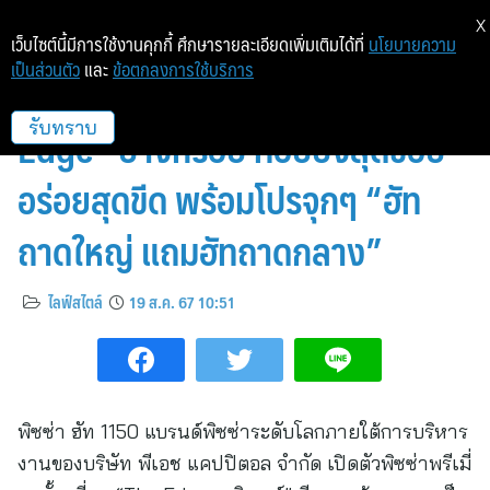
X
เว็บไซต์นี้มีการใช้งานคุกกี้ ศึกษารายละเอียดเพิ่มเติมได้ที่
นโยบายความ
เป็นส่วนตัว
และ
ข้อตกลงการใช้บริการ
พี่ฮัทจัดพิซซ่าพรีเมี่ยม “The
Edge” บางกรอบ ท็อปปิ้งสุดขอบ
รับทราบ
อร่อยสุดขีด พร้อมโปรจุกๆ “ฮัท
ถาดใหญ่ แถมฮัทถาดกลาง”
ไลฟ์สไตล์
19 ส.ค. 67 10:51
พิซซ่า ฮัท 1150 แบรนด์พิซซ่าระดับโลกภายใต้การบริหาร
งานของบริษัท พีเอช แคปปิตอล จำกัด เปิดตัวพิซซ่าพรีเมี่