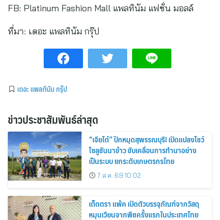
FB: Platinum Fashion Mall แพลทินัม แฟชั่น มอลล์
ที่มา:
เดอะ แพลทินัม กรุ๊ป
เดอะ แพลทินัม กรุ๊ป
ข่าวประชาสัมพันธ์ล่าสุด
“เจียไต๋” ปักหมุดสุพรรณบุรี! เปิดแปลงโชว์
โซลูชันนาข้าว ขับเคลื่อนการทำนาอย่าง
เป็นระบบ ยกระดับเกษตรกรไทย
7 ส.ค. 69 10:02
เต็ดตรา แพ้ค เปิดตัวบรรจุภัณฑ์จากวัสดุ
หมุนเวียนจากพืชครั้งแรกในประเทศไทย