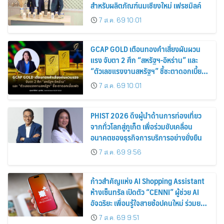
สำหรับผลิตภัณฑ์นมเชียงใหม่ เฟรชมิลค์
7 ส.ค. 69 10:01
GCAP GOLD เตือนทองคำเสี่ยงผันผวน
แรง จับตา 2 ศึก “สหรัฐฯ-อิหร่าน” และ
“ตัวเลขแรงงานสหรัฐฯ” ชี้ชะตาดอกเบี้ย
เฟด
7 ส.ค. 69 10:01
PHIST 2026 ดึงผู้นำด้านการท่องเที่ยว
จากทั่วโลกสู่ภูเก็ต เพื่อร่วมขับเคลื่อน
อนาคตของธุรกิจการบริการอย่างยั่งยืน
7 ส.ค. 69 9:56
ก้าวสำคัญแห่ง AI Shopping Assistant
ห้างเซ็นทรัล เปิดตัว “CENNI” ผู้ช่วย AI
อัจฉริยะ เพื่อนรู้ใจสายช้อปคนใหม่ ร่วมยก
ระดับประสบการณ์ช้อปปิ้งให้ง่ายขึ้นได้ ใน
7 ส.ค. 69 9:51