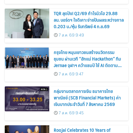
แชตเดียว
TQR สุดปัง! Q2/69 กำไรนิวไฮ 29.88
ลบ. บอร์ดฯ ใจดีเคาะจ่ายปันผลระหว่างกาล
0.203 บ./หุ้น รับทรัพย์ 4 ก.ย.69
7 ส.ค. 69 9:49
กรุงไทย หนุนเยาวชนสร้างนวัตกรรม
ชุมชน ผ่านเวที “ฮักแม่ Hackathon” ทีม
Jernae จุฬาฯ คว้าแชมป์ ใช้ AI ติดตาม
ทรัพย์สินสูญหาย
7 ส.ค. 69 9:47
กลุ่มงานตลาดการเงิน ธนาคารไทย
พาณิชย์ (SCB Financial Markets) ค่า
เงินบาทประจำวันที่ 7 สิงหาคม 2569
7 ส.ค. 69 9:45
Roojai Celebrates 10 Years of