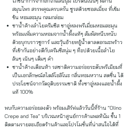
โภชนาการจากอกไก่แสนนุ่ม โปรตีนเน้นๆ ผสาน
สมุนไพร สรรพคุณครบครัน ชูรสด้วยซอสเมี่ยง ที่เข้ม
ข้น หอมละมุน กลมกล่อม
ชาน้ำค้างลำไยครีมชีส ชาอู่หลงพรีเมี่ยมหอมละมุน
พร้อมเพิ่มความหอมจากน้ำผึ้งแท้ๆ สัมผัสหนึบหนับ
ด้วยบุกบราวชูการ์ และวุ้นอ้ายหยู้น้ำตาลดอกมะพร้าว
ที่เข้ากันอย่างดีกับครีมชีสนุ่ม ๆ ท็อปด้วยเนื้อลำไย
ล้นๆ เน้นๆ เต็มๆ คำ
ชาน้ำค้างเดือนห้า รสชาติความอร่อยระดับพรีเมียมที่
เป็นเอกลักษณ์สไตล์โอลิโนะ กลิ่นหอมหวาน สดชื่น ได้
ประโยชน์จากวัตถุดิบธรรมชาติ ทั้งชาอู่หลงและน้ำผึ้ง
แท้ 100%
พบกับความอร่อยลงตัว พร้อมเสิร์ฟแล้ววันนี้ที่ร้าน “Olino
Crepe and Tea” บริเวณหน้าศูนย์การค้าแพลทินัม ชั้น 1
ติดตามรายละเอียดร้านค้าและโปรโมชั่นที่น่าสนใจได้ที่