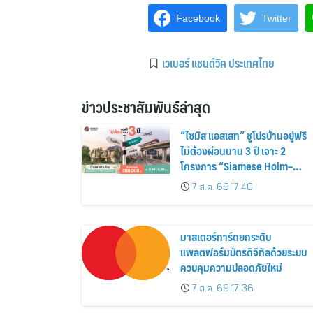
Facebook
Twitter
เวเบอร์ แชนด์วิค ประเทศไทย
ข่าวประชาสัมพันธ์ล่าสุด
“ไซมิส แอสเสท” ชูโปรบ้านอยู่ฟรี
ไม่ต้องผ่อนนาน 3 ปี เจาะ 2
โครงการ “Siamese Holm–
Siamese Blossom” พร้อม
7 ส.ค. 69 17:40
ส่วนลดและสิทธิพิเศษถึง 31
สิงหาคม 2569
มาสเตอร์การ์ดยกระดับ
แพลตฟอร์มบัตรดิจิทัลด้วยระบบ
ควบคุมความปลอดภัยใหม่
7 ส.ค. 69 17:36