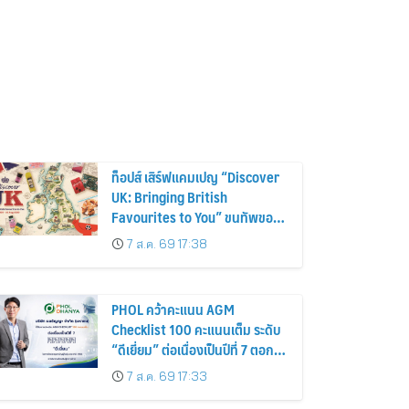
ท็อปส์ เสิร์ฟแคมเปญ “Discover
UK: Bringing British
Favourites to You” ขนทัพของ
อร่อยและไอเท็มฮิตจากสหราช
7 ส.ค. 69 17:38
อาณาจักร ส่งตรงถึงมือตั้งแต่วัน
นี้ – 18 สิงหาคมนี้
PHOL คว้าคะแนน AGM
Checklist 100 คะแนนเต็ม ระดับ
“ดีเยี่ยม” ต่อเนื่องเป็นปีที่ 7 ตอกย้ำ
การดำเนินธุรกิจตามหลักธรรมาภิ
7 ส.ค. 69 17:33
บาล โปร่งใส สร้างความเชื่อมั่นผู้