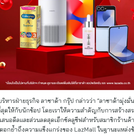
บริหารฝ่ายธุรกิจ ลาซาด้า กรุ๊ป กล่าวว่า “ลาซาด้ามุ่งมั่
ีที่สุดให้กับนักช้อป โดยเราให้ความสำคัญกับการสร้า
สนอดีลและส่วนลดสุดเอ็กซ์คลูซีฟสำหรับสมาชิกร้านค้า
อกย้ำถึงความแข็งแกร่งของ LazMall ในฐานะแหล่งช้อป