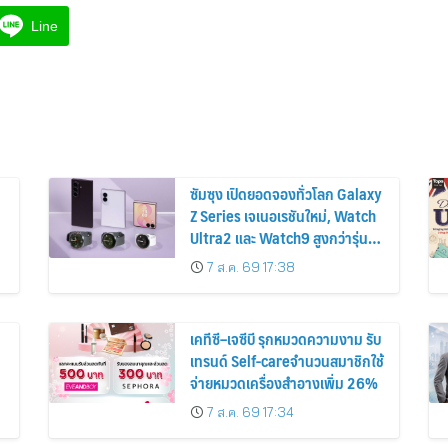
Line
ซัมซุง เปิดยอดจองทั่วโลก Galaxy
Z Series เจเนอเรชันใหม่, Watch
Ultra2 และ Watch9 สูงกว่ารุ่น
ก่อนหน้ากว่า 30%
7 ส.ค. 69 17:38
เคทีซี–เจซีบี รุกหมวดความงาม รับ
เทรนด์ Self-careจำนวนสมาชิกใช้
จ่ายหมวดเครื่องสำอางเพิ่ม 26%
7 ส.ค. 69 17:34