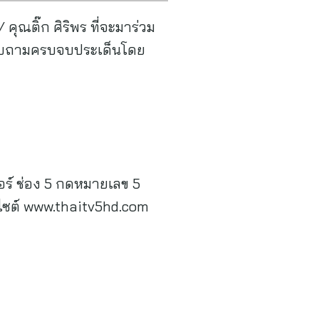
คุณติ๊ก ศิริพร ที่จะมาร่วม
รแบบถามครบจบประเด็นโดย
ร์ ช่อง 5 กดหมายเลข 5
บไซต์ www.thaitv5hd.com