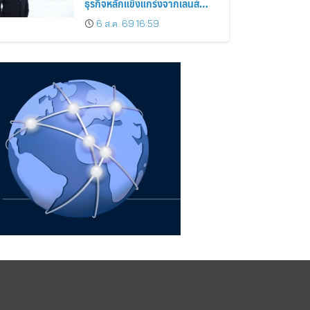
ธุรกิจหลักแข็งแกร่งจากเลนส์
มูลค่าเพิ่ม และการขยายตลาดต่าง
6 ส.ค. 69 16:59
ประเทศ พร้อมเดินหน้าลงทุนเพื่อ
การเติบโตระยะยาว