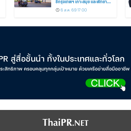
ชี้กรุงเทพฯ เกาะสมุย และพัทยา
ติดอันดับเมืองยอดนิยม
6 ส.ค. 69 17:00