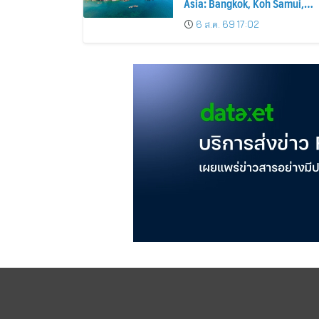
Asia: Bangkok, Koh Samui,
and Pattaya Among the Top
6 ส.ค. 69 17:02
Cities