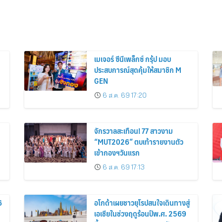
เมเจอร์ ซีนีเพล็กซ์ กรุ้ป มอบ
ประสบการณ์สุดคุ้มให้สมาชิก M
GEN
6 ส.ค. 69 17:20
จักรวาลสะเทือน! 77 สาวงาม
“MUT2026” ตบเท้ารายงานตัว
เข้ากองฯวันแรก
6 ส.ค. 69 17:13
6
อโกด้าเผยชาวยุโรปสนใจเดินทางสู่
เอเชียในช่วงฤดูร้อนปีพ.ศ. 2569