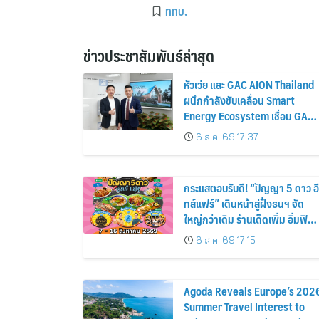
ททบ.
ข่าวประชาสัมพันธ์ล่าสุด
หัวเว่ย และ GAC AION Thailand
ผนึกกำลังขับเคลื่อน Smart
Energy Ecosystem เชื่อม GAC
GN8 PHEV รถยนต์ MPV ระดับ
6 ส.ค. 69 17:37
พรีเมียม เข้ากับพลังงานแสง
อาทิตย์ภายในบ้าน
กระแสตอบรับดี! “ปัญญา 5 ดาว อี
ทส์แฟร์” เดินหน้าสู่ฝั่งธนฯ จัด
ใหญ่กว่าเดิม ร้านเด็ดเพิ่ม อิ่มฟิน
10 วันเต็ม!
6 ส.ค. 69 17:15
Agoda Reveals Europe’s 202
Summer Travel Interest to