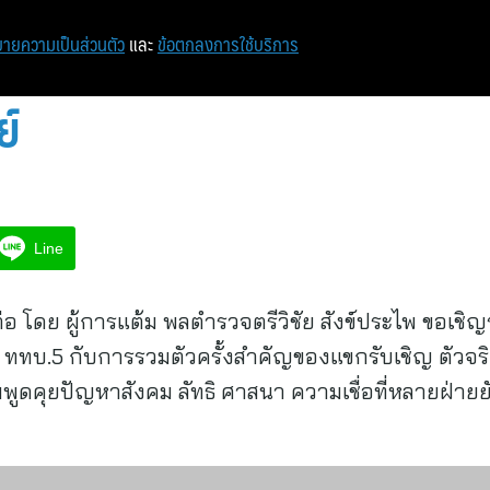
หน้าแรก
ท่องเที่ยว
ไอที
เศรษฐกิจ/การเงิน
ายความเป็นส่วนตัว
และ
ข้อตกลงการใช้บริการ
ย์
Line
อ โดย ผู้การแต้ม พลตำรวจตรีวิชัย สังข์ประไพ ขอเชิ
ี้ ททบ.5 กับการรวมตัวครั้งสำคัญของแขกรับเชิญ ตัวจริ
มพูดคุยปัญหาสังคม ลัทธิ ศาสนา ความเชื่อที่หลายฝ่าย