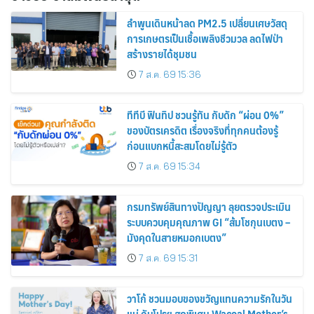
ลำพูนเดินหน้าลด PM2.5 เปลี่ยนเศษวัสดุ
การเกษตรเป็นเชื้อเพลิงชีวมวล ลดไฟป่า
สร้างรายได้ชุมชน
7 ส.ค. 69 15:36
ทีทีบี ฟินทิป ชวนรู้ทัน กับดัก “ผ่อน 0%”
ของบัตรเครดิต เรื่องจริงที่ทุกคนต้องรู้
ก่อนแบกหนี้สะสมโดยไม่รู้ตัว
7 ส.ค. 69 15:34
กรมทรัพย์สินทางปัญญา ลุยตรวจประเมิน
ระบบควบคุมคุณภาพ GI “ส้มโชกุนเบตง –
มังคุดในสายหมอกเบตง”
7 ส.ค. 69 15:31
วาโก้ ชวนมอบของขวัญแทนความรักในวัน
แม่ กับโปรฯ สุดพิเศษ Wacoal Mother’s