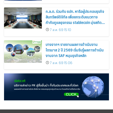
ก.ล.ต. ร่วมกับ ธปท. หารือผู้ประกอบธุรกิจ
สินทรัพย์ดิจิทัล เพื่อยกระดับแนวทาง
กำกับดูแลธุรกรรม stablecoin มุ่งสกัด
กั้นอาชญากรรมทางเทคโนโลยี
7 ส.ค. 69 15:10
บางจากฯ รายงานผลการดำเนินงาน
ไตรมาส 2 ปี 2569 เริ่มรับรู้ผลการดำเนิน
งานจาก SAF หนุนธุรกิจหลัก
7 ส.ค. 69 15:06