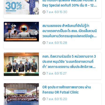
Day Special ลดทันที 30% เริ่ม 8 – 12
สิงหาคม 2569
7 ส.ค. 69 15:30
สนามลองของ สำหรับคนที่ยังไม่รู้ว่า
อนาคตอยากเป็นอะไร สจล. เปิดแล็บชวนนิ
วเจนค้นหานวัตกรรมสุดแปลกแต่มีอยู่จริง
พร้อมทดลองสกิลใหม่และค้นหาคณะที่ใช่
7 ส.ค. 69 15:28
ใน “KMITL EXPO 2026”
กยท. ดีลความร่วมมือ 5 หน่วยงานจาก 3
ประเทศ หนุนวิจัย ‘ระบบกรีดยางความถี่
ต่ำ’ ลดภาระแรงงาน เพิ่มประสิทธิภาพ
การจัดการสวนยาง เสริมคุณภาพผลผลิต
7 ส.ค. 69 15:27
ยาง
OR จุดประกายศักยภาพเยาวชน ผ่าน
กิจกรรม OR Futsal Clinic
7 ส.ค. 69 15:20