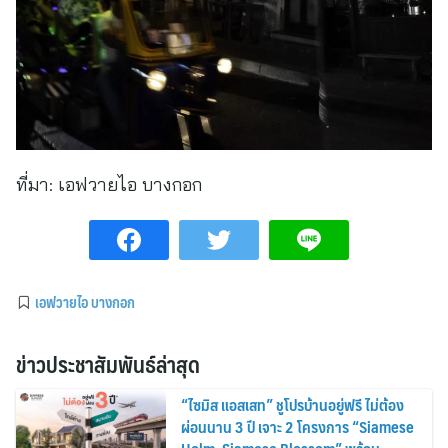
ที่มา:
เอฟวายไอ บางกอก
เอฟวายไอ บางกอก
ข่าวประชาสัมพันธ์ล่าสุด
“ไซมิส แอสเสท” ชูโปรบ้านอยู่ฟรี ไม่ต้อง
ผ่อนนาน 3 ปี เจาะ 2 โครงการ “Siamese