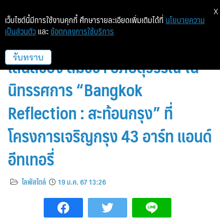
X
เว็บไซต์นี้มีการใช้งานคุกกี้ ศึกษารายละเอียดเพิ่มเติมได้ที่
นโยบายความ
เป็นส่วนตัว
และ
ข้อตกลงการใช้บริการ
มองกรุงเทพฯ ในมุมที่แตกต่างผ่าน
เลนส์ของ สมัชชา อภัยสุวรรณ ใน
รับทราบ
นิทรรศการ “Bangkok
Reflection : สะท้อนกรุง” ที่
โครงการเจริญกรุง 43 อาร์ท แอนด์
อีทเทอรี่
ไลฟ์สไตล์
19 ม.ค. 67 13:26