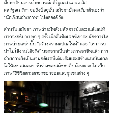
ศึกษาด้านการถ่ายภาพต่อที่รัฐลอส แอนเจลิส
สหรัฐอเมริกา จนถึงปัจจุบัน สมัชชายังคงเรียกตัวเองว่า
“นักเรียนถ่ายภาพ” ไปตลอดชีวิต
สำหรับ สมัชชา ภาพถ่ายมีพลังมหัศจรรย์และมนต์เสน่ห์
ยากจะอธิบาย ทุก ๆ ครั้งเมื่อลั่นชัตเตอร์เขาจะ ต้องการให
ภาพถ่ายเหล่านั้น “สร้างความแปลกใหม่” และ “สามารถ
นำไปใช้งานได้จริง” นอกจากเป็นช่างภาพอาชีพแล้ว การ
ถ่ายภาพยังเป็นงานอดิเรกที่เติมเต็มและสร้างแรงบันดาล
ใจให้เขาเสมอมา วันว่างของสมัชชาจึง มักจะออกไปเก็บ
ภาพวิถีชีวิตตามตรอกซอกซอยและชุมชนต่าง ๆ