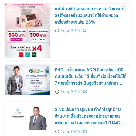
เคทีซี–เจซีบี รุกหมวดความงาม รับเทรนด์
Self-careจำนวนสมาชิกใช้จ่ายหมวด
เครื่องสำอางเพิ่ม 26%
7 ส.ค. 69 17:34
PHOL คว้าคะแนน AGM Checklist 100
คะแนนเต็ม ระดับ “ดีเยี่ยม” ต่อเนื่องเป็นปีที่
7 ตอกย้ำการดำเนินธุรกิจตามหลักธร
รมาภิบาล โปร่งใส สร้างความเชื่อมั่นผู้ถือ
7 ส.ค. 69 17:33
หุ้น
SINO ประกาศ Q2/69 ทำกำไรสุทธิ 10
ล้านบาท ฟื้นตัวแกร่งจากไตรมาสก่อน
เตรียมจ่ายปันผลระหว่างกาล 0.014423
บาทต่อหุ้น ครึ่งปีหลังมุ่งเติบโตต่อเนื่อง
7 ส.ค. 69 17:33