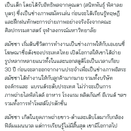
เป็นเด็ก โดยได้รับอิทธิพลจากคุณตา (สนิทพันธุ์ พิศาลย
บุตร) ซึ่งเป็นช่างภาพสมัครเล่น ก่อนจะได้เรียนรู้ทฤษฎี
และฝึกฝนทักษะการถ่ายภาพอย่างจริงจังจากคณะ
ศิลปกรรมศาสตร์ จุฬาลงกรณ์มหาวิทยาลัย
สมัชชา เริ่มต้นชีวิตการทำงานเป็นช่างภาพให้กับเอเยนซี่
โฆษณาชื่อดังของประเทศไทย เปิดโอกาสให้เขาได้ถ่าย
รูปหลากหลายแนวทั้งในและนอกสตูดิโอเป็นเวลาเกือบ
30 ปี ก่อนจะลาออกจากงานประจำเพื่อเป็นช่างภาพอิสระ
สมัชชาได้ทำงานให้กับลูกค้ามากมาย รวมทั้งบริษัท
องค์กรและ แบรนด์ระดับประเทศ ไม่ว่าจะเป็นการ
ภาพถ่ายไลฟ์สไตล์ อาหาร โรงแรม ผลิตภัณฑ์ อีเวนต์ ฯลฯ
รวมทั้งการทำโพสต์โปรดักชั่น
สมัชชา เกิดในยุคภาพถ่ายขาว-ดำและเติบโตมากับกล้อง
ฟิล์มแมนนวล แต่การเรียนรู้ไม่มีสิ้นสุด เขามีโอกาสไป