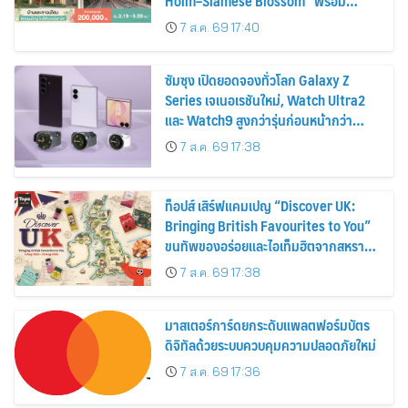
Holm–Siamese Blossom” พร้อม
ส่วนลดและสิทธิพิเศษถึง 31 สิงหาคม
7 ส.ค. 69 17:40
2569
ซัมซุง เปิดยอดจองทั่วโลก Galaxy Z
Series เจเนอเรชันใหม่, Watch Ultra2
และ Watch9 สูงกว่ารุ่นก่อนหน้ากว่า
30%
7 ส.ค. 69 17:38
ท็อปส์ เสิร์ฟแคมเปญ “Discover UK:
Bringing British Favourites to You”
ขนทัพของอร่อยและไอเท็มฮิตจากสหราช
อาณาจักร ส่งตรงถึงมือตั้งแต่วันนี้ – 18
7 ส.ค. 69 17:38
สิงหาคมนี้
มาสเตอร์การ์ดยกระดับแพลตฟอร์มบัตร
ดิจิทัลด้วยระบบควบคุมความปลอดภัยใหม่
7 ส.ค. 69 17:36