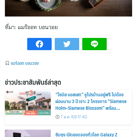
ที่มา:
แมริออท บอนวอย
แมริออท บอนวอย
ข่าวประชาสัมพันธ์ล่าสุด
“ไซมิส แอสเสท” ชูโปรบ้านอยู่ฟรี ไม่ต้อง
ผ่อนนาน 3 ปี เจาะ 2 โครงการ “Siamese
Holm–Siamese Blossom” พร้อม
ส่วนลดและสิทธิพิเศษถึง 31 สิงหาคม
7 ส.ค. 69 17:40
2569
ซัมซุง เปิดยอดจองทั่วโลก Galaxy Z