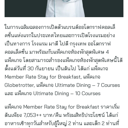
ในการเฉลิมฉลองการเปิดตัวแบรนด์ออโตกราฟคอลเล็
คชั่นแห่งแรกในประเทศไทยและการเปิดโรงแรมอย่าง
เป็นทางการ โรงแรม มาดี ไปดี กรุงเทพ ออโตกราฟ
คอลเล็คชั่น มาพร้อมกับแพ็คเกจห้องพักสุดพิเศษ 4
แพ็คเกจ โดยสามารถสำรองแพ็คเกจห้องพักสุดพิเศษนี้ได้
ตั้งแต่วันที่ 30 กันยายน เป็นต้นไป ได้แก่ แพ็คเกจ
Member Rate Stay for Breakfast, แพ็คเกจ
Globetrotter, แพ็คเกจ Ultimate Dining – 7 Courses
และ แพ็คเกจ Ultimate Dining – 10 Courses
แพ็คเกจ Member Rate Stay for Breakfast ราคาเริ่ม
ต้นเพียง 7,053++ บาท/คืน พร้อมสิทธิประโยชน์ ได้แก่
อาหารเช้าทุกวันสำหรับผู้ใหญ่ 2 ท่าน และเด็ก 2 ท่านที่