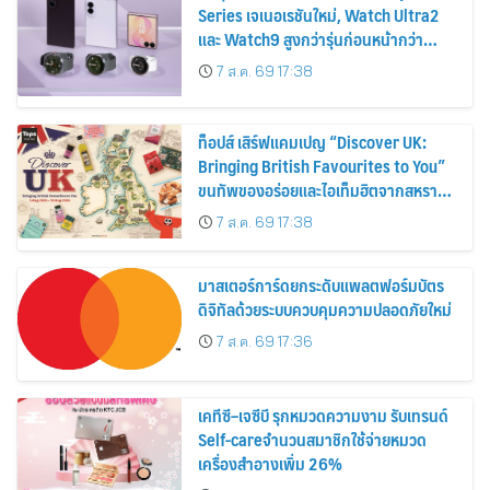
Series เจเนอเรชันใหม่, Watch Ultra2
และ Watch9 สูงกว่ารุ่นก่อนหน้ากว่า
30%
7 ส.ค. 69 17:38
ท็อปส์ เสิร์ฟแคมเปญ “Discover UK:
Bringing British Favourites to You”
ขนทัพของอร่อยและไอเท็มฮิตจากสหราช
อาณาจักร ส่งตรงถึงมือตั้งแต่วันนี้ – 18
7 ส.ค. 69 17:38
สิงหาคมนี้
มาสเตอร์การ์ดยกระดับแพลตฟอร์มบัตร
ดิจิทัลด้วยระบบควบคุมความปลอดภัยใหม่
7 ส.ค. 69 17:36
เคทีซี–เจซีบี รุกหมวดความงาม รับเทรนด์
Self-careจำนวนสมาชิกใช้จ่ายหมวด
เครื่องสำอางเพิ่ม 26%