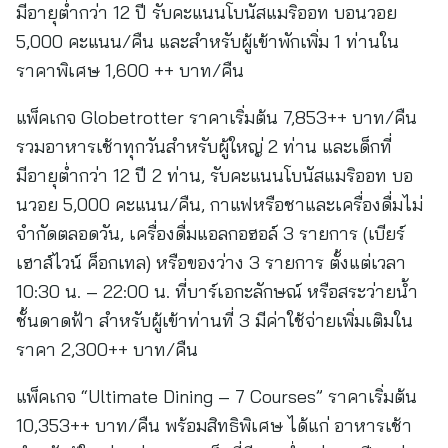
มีอายุต่ำกว่า 12 ปี รับคะแนนโบนัสแมริออท บอนวอย
5,000 คะแนน/คืน และสำหรับผู้เข้าพักเพิ่ม 1 ท่านใน
ราคาพิเศษ 1,600 ++ บาท/คืน
แพ็คเกจ Globetrotter ราคาเริ่มต้น 7,853++ บาท/คืน
รวมอาหารเช้าทุกวันสำหรับผู้ใหญ่ 2 ท่าน และเด็กที่
มีอายุต่ำกว่า 12 ปี 2 ท่าน, รับคะแนนโบนัสแมริออท บอ
นวอย 5,000 คะแนน/คืน, กาแฟหรือชาและเครื่องดื่มไม่
จำกัดตลอดวัน, เครื่องดื่มแอลกอฮอล์ 3 รายการ (เบียร์
เฮาส์ไวน์ ค็อกเทล) หรือของว่าง 3 รายการ ตั้งแต่เวลา
10:30 น. – 22:00 น. ที่บาร์เอกะลักษณ์ หรือสระว่ายน้ำ
ชั้นดาดฟ้า สำหรับผู้เข้าท่านที่ 3 มีค่าใช้จ่ายเพิ่มเติมใน
ราคา 2,300++ บาท/คืน
แพ็คเกจ “Ultimate Dining – 7 Courses” ราคาเริ่มต้น
10,353++ บาท/คืน พร้อมสิทธิพิเศษ ได้แก่ อาหารเช้า