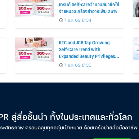
เทรนด์ Self-careจำนวนสมาชิกใช้
จ่ายหมวดเครื่องสำอางเพิ่ม 26%
7 ส.ค. 69 17:34
KTC and JCB Tap Growing
Self-Care Trend with
Expanded Beauty Privileges
น
Number of KTC JCB
7 ส.ค. 69 17:30
Cardmembers Spending on
Cosmetics Rises 26%