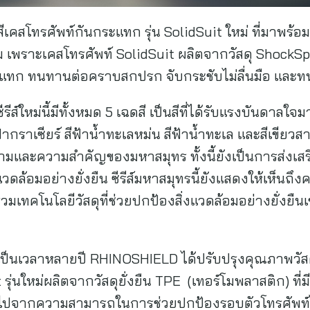
ีเคสโทรศัพท์กันกระแทก รุ่น SolidSuit ใหม่ ที่มาพร้อ
ม เพราะเคสโทรศัพท์ SolidSuit ผลิตจากวัสดุ ShockSprea
ก ทนทานต่อคราบสกปรก จับกระชับไม่ลื่นมือ และท
ีส์ใหม่นี้มีทั้งหมด 5 เฉดสี เป็นสีที่ได้รับแรงบันดาลใ
ากราเซียร์ สีฟ้าน้ำทะเลหม่น สีฟ้าน้ำทะเล และสีเขียวสาหร
และความสำคัญของมหาสมุทร ทั้งนี้ยังเป็นการส่งเสริมเ
ล้อมอย่างยั่งยืน ซีรีส์มหาสมุทรนี้ยังแสดงให้เห็นถึง
มเทคโนโลยีวัสดุที่ช่วยปกป้องสิ่งแวดล้อมอย่างยั่งยืนเข
ป็นเวลาหลายปี RHINOSHIELD ได้ปรับปรุงคุณภาพวัสด
t รุ่นใหม่ผลิตจากวัสดุยั่งยืน TPE (เทอร์โมพลาสติก) 
ือไปจากความสามารถในการช่วยปกป้องรอบตัวโทรศัพท์ไ