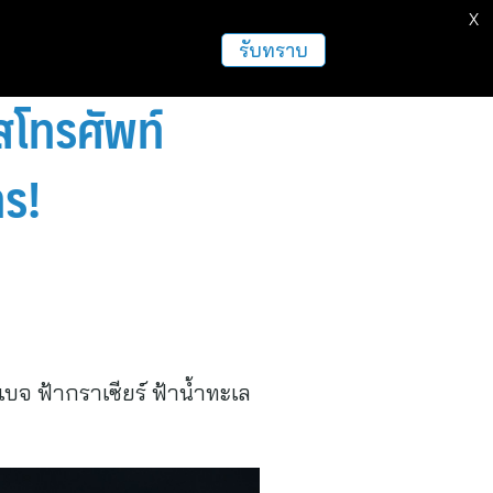
X
รับทราบ
สโทรศัพท์
ทร!
จ ฟ้ากราเซียร์ ฟ้าน้ำทะเล