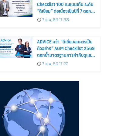
Checklist 100 คะแนนเต็ม ระดับ
“ดีเยี่ยม” ต่อเนื่องเป็นปีที่ 7 ตอกย้ำ
การดำเนินธุรกิจตามหลักธรรมาภิ
7 ส.ค. 69 17:33
บาล โปร่งใส สร้างความเชื่อมั่นผู้
ถือหุ้น
ADVICE คว้า “ดีเยี่ยมสมควรเป็น
ตัวอย่าง” AGM Checklist 2569
ตอกย้ำมาตรฐานการกำกับดูแล
กิจการที่ดี
7 ส.ค. 69 17:27