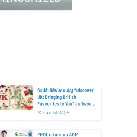
ท็อปส์ เสิร์ฟแคมเปญ “Discover
UK: Bringing British
Favourites to You” ขนทัพของ
อร่อยและไอเท็มฮิตจากสหราช
7 ส.ค. 69 17:38
อาณาจักร ส่งตรงถึงมือตั้งแต่วัน
นี้ – 18 สิงหาคมนี้
PHOL คว้าคะแนน AGM