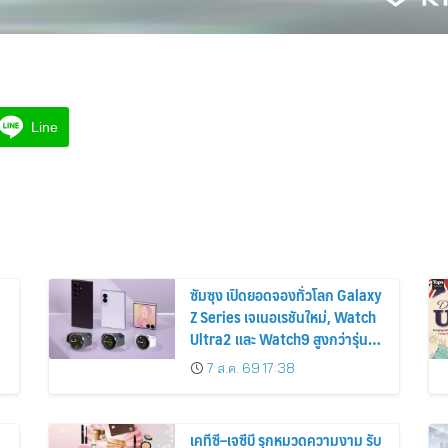
Line
ซัมซุง เปิดยอดจองทั่วโลก Galaxy
Z Series เจเนอเรชันใหม่, Watch
Ultra2 และ Watch9 สูงกว่ารุ่น
ก่อนหน้ากว่า 30%
7 ส.ค. 69 17:38
เคทีซี–เจซีบี รุกหมวดความงาม รับ