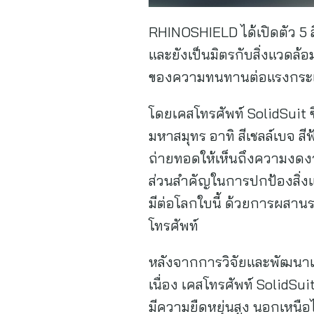
RHINOSHIELD ได้เปิดตัว 5 ส
และยังเป็นมิตรกับสิ่งแวดล้อ
ของความทนทานต่อแรงกระแท
โดยเคสโทรศัพท์ SolidSuit ซีร
มหาสมุทร อาทิ สีเชลล์เบจ สีฟ้
ถ่ายทอดให้เห็นถึงความงดงาม
ส่วนสำคัญในการปกป้องสิ่งแวด
มีต่อโลกใบนี้ ด้วยการผสานรว
โทรศัพท์
หลังจากการวิจัยและพัฒนาเ
เนื่อง เคสโทรศัพท์ SolidSui
มีความยืดหยุ่นสูง นอกเหน