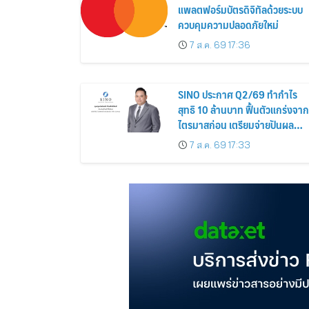
แพลตฟอร์มบัตรดิจิทัลด้วยระบบ
ควบคุมความปลอดภัยใหม่
7 ส.ค. 69 17:36
SINO ประกาศ Q2/69 ทำกำไร
สุทธิ 10 ล้านบาท ฟื้นตัวแกร่งจาก
ไตรมาสก่อน เตรียมจ่ายปันผล
ระหว่างกาล 0.014423 บาทต่อหุ้
7 ส.ค. 69 17:33
ครึ่งปีหลังมุ่งเติบโตต่อเนื่อง