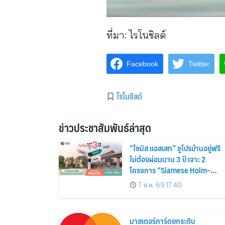
ที่มา:
ไรโนชิลด์
Facebook
Twitter
ไรโนชิลด์
ข่าวประชาสัมพันธ์ล่าสุด
“ไซมิส แอสเสท” ชูโปรบ้านอยู่ฟรี
ไม่ต้องผ่อนนาน 3 ปี เจาะ 2
โครงการ “Siamese Holm–
Siamese Blossom” พร้อม
7 ส.ค. 69 17:40
ส่วนลดและสิทธิพิเศษถึง 31
สิงหาคม 2569
มาสเตอร์การ์ดยกระดับ