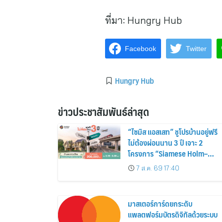
ที่มา:
Hungry Hub
Facebook
Twitter
Hungry Hub
ข่าวประชาสัมพันธ์ล่าสุด
“ไซมิส แอสเสท” ชูโปรบ้านอยู่ฟรี
ไม่ต้องผ่อนนาน 3 ปี เจาะ 2
โครงการ “Siamese Holm–
Siamese Blossom” พร้อม
7 ส.ค. 69 17:40
ส่วนลดและสิทธิพิเศษถึง 31
สิงหาคม 2569
มาสเตอร์การ์ดยกระดับ
แพลตฟอร์มบัตรดิจิทัลด้วยระบบ