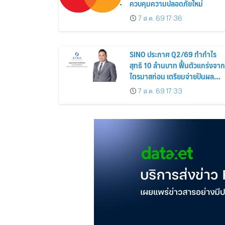
ควบคุมความปลอดภัยใหม่
7 ส.ค. 69 17:36
SINO ประกาศ Q2/69 ทำกำไร
สุทธิ 10 ล้านบาท ฟื้นตัวแกร่งจาก
ไตรมาสก่อน เตรียมจ่ายปันผล
ระหว่างกาล 0.014423 บาทต่อหุ้
7 ส.ค. 69 17:33
ครึ่งปีหลังมุ่งเติบโตต่อเนื่อง