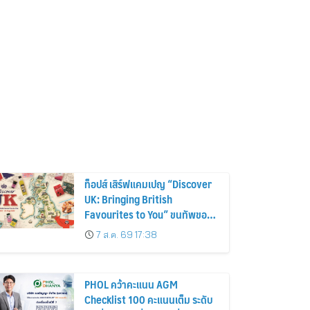
ท็อปส์ เสิร์ฟแคมเปญ “Discover
UK: Bringing British
Favourites to You” ขนทัพของ
อร่อยและไอเท็มฮิตจากสหราช
7 ส.ค. 69 17:38
อาณาจักร ส่งตรงถึงมือตั้งแต่วัน
นี้ – 18 สิงหาคมนี้
PHOL คว้าคะแนน AGM
Checklist 100 คะแนนเต็ม ระดับ