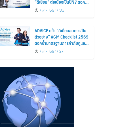
“ดีเยี่ยม” ต่อเนื่องเป็นปีที่ 7 ตอกย้ำ
การดำเนินธุรกิจตามหลักธรรมาภิ
7 ส.ค. 69 17:33
บาล โปร่งใส สร้างความเชื่อมั่นผู้
ถือหุ้น
ADVICE คว้า “ดีเยี่ยมสมควรเป็น
ตัวอย่าง” AGM Checklist 2569
ตอกย้ำมาตรฐานการกำกับดูแล
กิจการที่ดี
7 ส.ค. 69 17:27