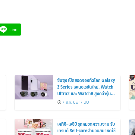
Line
ซัมซุง เปิดยอดจองทั่วโลก Galaxy
Z Series เจเนอเรชันใหม่, Watch
Ultra2 และ Watch9 สูงกว่ารุ่น
ก่อนหน้ากว่า 30%
7 ส.ค. 69 17:38
เคทีซี–เจซีบี รุกหมวดความงาม รับ
เทรนด์ Self-careจำนวนสมาชิกใช้