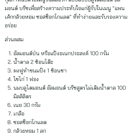
มอนด์ บรีซเพื่อสร้างความประทับใจแก่ผู้รับในเมนู “แพน
เค้กกล้วยหอม ซอสช็อกโกแลต” ที่ทำง่ายและรับรองความ
อร่อย
ส่วนผสม
อัลมอนด์ป่น หรือแป้งอเนกประสงค์ 100 กรัม
น้ำตาล 2 ช้อนโต๊ะ
ผงฟูทำขนมปัง 1 ช้อนชา
ไขไก่ 1 ฟอง
นมบลูไดมอนด์ อัลมอนด์ บรีซสูตรไม่เติมน้ำตาล 100
มิลลิลิตร
เนย 30 กรัม
เกลือ
ซอสช็อกโกแลต
กล้วยหอม 1 ลูก