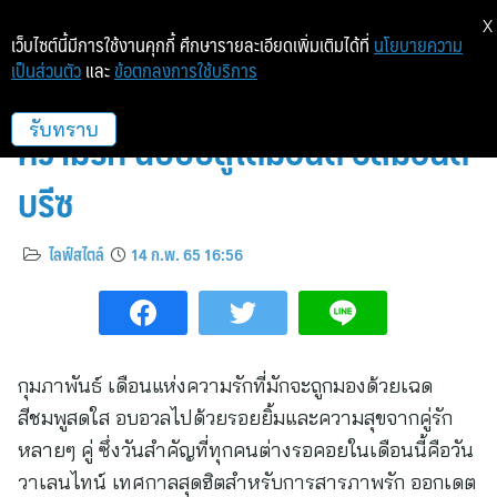
X
เว็บไซต์นี้มีการใช้งานคุกกี้ ศึกษารายละเอียดเพิ่มเติมได้ที่
นโยบายความ
เป็นส่วนตัว
และ
ข้อตกลงการใช้บริการ
เมนูขนมสื่อรักต้อนรับเดือนแห่ง
ความรัก ฉบับบลูไดมอนด์ อัลมอนด์
รับทราบ
บรีซ
ไลฟ์สไตล์
14 ก.พ. 65 16:56
กุมภาพันธ์ เดือนแห่งความรักที่มักจะถูกมองด้วยเฉด
สีชมพูสดใส อบอวลไปด้วยรอยยิ้มและความสุขจากคู่รัก
หลายๆ คู่ ซึ่งวันสำคัญที่ทุกคนต่างรอคอยในเดือนนี้คือวัน
วาเลนไทน์ เทศกาลสุดฮิตสำหรับการสารภาพรัก ออกเดต