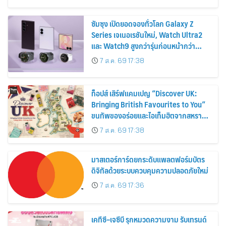
2569
ซัมซุง เปิดยอดจองทั่วโลก Galaxy Z
Series เจเนอเรชันใหม่, Watch Ultra2
และ Watch9 สูงกว่ารุ่นก่อนหน้ากว่า
30%
7 ส.ค. 69 17:38
ท็อปส์ เสิร์ฟแคมเปญ “Discover UK:
Bringing British Favourites to You”
ขนทัพของอร่อยและไอเท็มฮิตจากสหราช
อาณาจักร ส่งตรงถึงมือตั้งแต่วันนี้ – 18
7 ส.ค. 69 17:38
สิงหาคมนี้
มาสเตอร์การ์ดยกระดับแพลตฟอร์มบัตร
ดิจิทัลด้วยระบบควบคุมความปลอดภัยใหม่
7 ส.ค. 69 17:36
เคทีซี–เจซีบี รุกหมวดความงาม รับเทรนด์