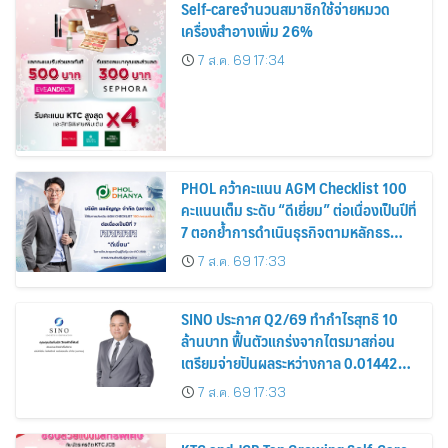
Self-careจำนวนสมาชิกใช้จ่ายหมวด
เครื่องสำอางเพิ่ม 26%
7 ส.ค. 69 17:34
PHOL คว้าคะแนน AGM Checklist 100
คะแนนเต็ม ระดับ “ดีเยี่ยม” ต่อเนื่องเป็นปีที่
7 ตอกย้ำการดำเนินธุรกิจตามหลักธร
รมาภิบาล โปร่งใส สร้างความเชื่อมั่นผู้ถือ
7 ส.ค. 69 17:33
หุ้น
SINO ประกาศ Q2/69 ทำกำไรสุทธิ 10
ล้านบาท ฟื้นตัวแกร่งจากไตรมาสก่อน
เตรียมจ่ายปันผลระหว่างกาล 0.014423
บาทต่อหุ้น ครึ่งปีหลังมุ่งเติบโตต่อเนื่อง
7 ส.ค. 69 17:33