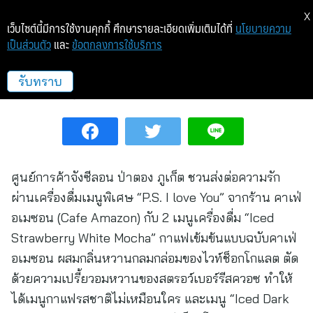
X
เว็บไซต์นี้มีการใช้งานคุกกี้ ศึกษารายละเอียดเพิ่มเติมได้ที่
นโยบายความ
เป็นส่วนตัว
และ
ข้อตกลงการใช้บริการ
ชวนบอกรักผ่าน “คาเฟ่ อเมซอน”
รับทราบ
ไลฟ์สไตล์
9 ก.พ. 65 15:39
ศูนย์การค้าจังซีลอน ป่าตอง ภูเก็ต ชวนส่งต่อความรัก
ผ่านเครื่องดื่มเมนูพิเศษ “P.S. I love You” จากร้าน คาเฟ่
อเมซอน (Cafe Amazon) กับ 2 เมนูเครื่องดื่ม “Iced
Strawberry White Mocha” กาแฟเข้มข้นแบบฉบับคาเฟ่
อเมซอน ผสมกลิ่นหวานกลมกล่อมของไวท์ช็อกโกแลต ตัด
ด้วยความเปรี้ยวอมหวานของสตรอว์เบอร์รีสควอซ ทำให้
ได้เมนูกาแฟรสชาติไม่เหมือนใคร และเมนู “Iced Dark