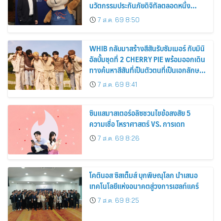
นวัตกรรมประกันภัยดิจิทัลตลอดหนึ่ง
ทศวรรษ
7 ส.ค. 69 8:50
WHIB กลับมาสร้างสีสันรับซัมเมอร์ กับมินิ
อัลบั้มชุดที่ 2 CHERRY PIE พร้อมออกเดิน
ทางค้นหาสีสันที่เป็นตัวตนที่เป็นเอกลักษณ์
ของตัวเอง
7 ส.ค. 69 8:41
ซินแสมาสเตอร์อลิซชวนไขข้อสงสัย 5
ความเชื่อ โหราศาสตร์ VS. การเดท
7 ส.ค. 69 8:26
โคตินอส ซิสเต็มส์ บุกพิษณุโลก นำเสนอ
เทคโนโลยีแห่งอนาคตสู่วงการเฮลท์แคร์
7 ส.ค. 69 8:25