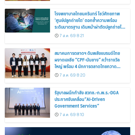
โรงพยาบาลไทยนครินทร์ โชว์ศักยภาพ
‘ศูนย์ปลูกถ่ายไต’ ตอกย้ำความพร้อม
ระดับมาตรฐาน เดินหน้าผ่าตัดปลูกถ่ายไต
สำเร็จ 2 รายพร้อมกัน จากผู้บริจาคอวัยวะ
7 ส.ค. 69 8:21
รายเดียวกัน
สมาคมการตลาดฯ ดันพลังแบรนด์ไทย
ผงาดเอเชีย “CPF-นันยาง” คว้ารางวัล
ใหญ่ พร้อม 4 นักการตลาดไทยกวาด
รางวัลบุคคลเวที AMF AMEA & YWN
7 ส.ค. 69 8:20
2026
รัฐบาลผนึกกำลัง สวทช.-ก.พ.ร.-DGA
ประกาศขับเคลื่อน“AI-Driven
Government Services”
7 ส.ค. 69 8:10