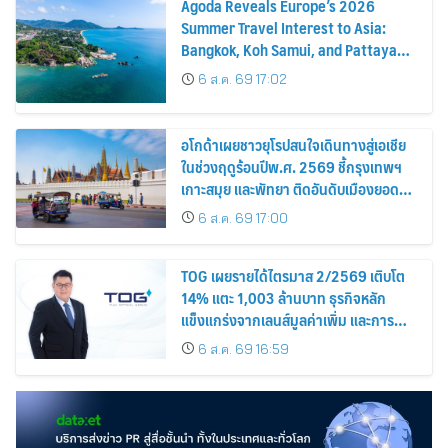
Agoda Reveals Europe’s 2026
Summer Travel Interest to Asia:
Bangkok, Koh Samui, and Pattaya
Among the Top Cities
6 ส.ค. 69 17:02
อโกด้าเผยชาวยุโรปสนใจเดินทางสู่เอเชีย
ในช่วงฤดูร้อนปีพ.ศ. 2569 ชี้กรุงเทพฯ
เกาะสมุย และพัทยา ติดอันดับเมืองยอด
นิยม
6 ส.ค. 69 17:00
TOG เผยรายได้ไตรมาส 2/2569 เติบโต
14% แตะ 1,003 ล้านบาท ธุรกิจหลัก
แข็งแกร่งจากเลนส์มูลค่าเพิ่ม และการ
ขยายตลาดต่างประเทศ พร้อมเดินหน้า
6 ส.ค. 69 16:59
ลงทุนเพื่อการเติบโตระยะยาว