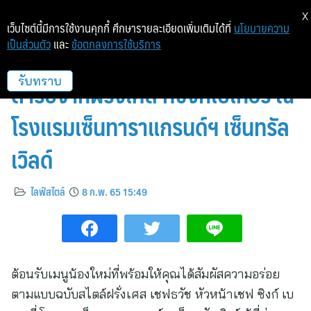
X
เว็บไซต์นี้มีการใช้งานคุกกี้ ศึกษารายละเอียดเพิ่มเติมได้ที่
นโยบายความ
เป็นส่วนตัว
และ
ข้อตกลงการใช้บริการ
ชูครีมแป้งบางกรอบไส้ทะลักต้น
ตำรับจากฝรั่งเศส ที่ซิงก์เบเกอรี่ ณ
รับทราบ
โรงแรมเซ็นทาราแกรนด์ฯ เซ็นทรัล
เวิลด์
ไลฟ์สไตล์
8 ก.พ. 65 15:49
ต้อนรับเมนูน้องใหม่ที่พร้อมให้คุณได้สัมผัสความอร่อย
ตามแบบฉบับสไตล์ฝรั่งเศส เชฟธวัช หัวหน้าเชฟ ซิงก์ เบ