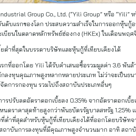
Industrial Group Co., Ltd. (“Yili Group” หรือ “Yili” 
อันดับแรกของโลก ประสบความสำเร็จในการออกหุ้นกู้อาย
ทะเบียนในตลาดหลักทรัพย์ฮ่องกง (HKEx) ในเดือนพฤศ
้ยต่ำที่สุดในบรรดาบริษัทและหุ้นกู้ที่เทียบเคียงได้
ดแรกที่ออกโดย Yili ได้รับคำเสนอซื้อรวมมูลค่า 3.6 พันล
กนักลงทุนคุณภาพสูงหลากหลายประเภท ไม่ว่าจะเป็นธนา
์จัดการกองทุน รวมไปถึงสถาบันประเภทอื่นๆ
รปรับลดอัตราดอกเบี้ยลง 0.35% จากอัตราดอกเบี้ยเริ่
ดราคาสุดท้ายสูงกว่าพันธบัตรรัฐบาลสหรัฐ 1.25% และ
ที่ต่ำที่สุดสำหรับหุ้นกู้ที่เทียบเคียงได้ที่ออกโดยบริ
ยสถาบันการลงทุนที่มีคุณภาพสูงจำนวนมาก อาทิ สถาบั