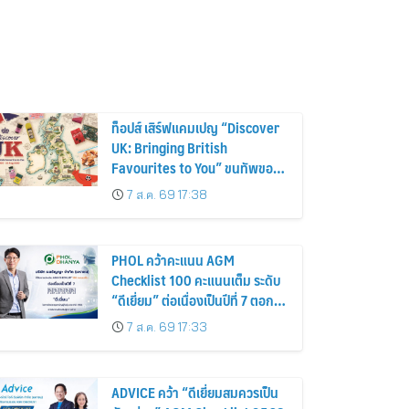
ท็อปส์ เสิร์ฟแคมเปญ “Discover
UK: Bringing British
Favourites to You” ขนทัพของ
อร่อยและไอเท็มฮิตจากสหราช
7 ส.ค. 69 17:38
อาณาจักร ส่งตรงถึงมือตั้งแต่วัน
นี้ – 18 สิงหาคมนี้
PHOL คว้าคะแนน AGM
Checklist 100 คะแนนเต็ม ระดับ
“ดีเยี่ยม” ต่อเนื่องเป็นปีที่ 7 ตอกย้ำ
การดำเนินธุรกิจตามหลักธรรมาภิ
7 ส.ค. 69 17:33
บาล โปร่งใส สร้างความเชื่อมั่นผู้
ถือหุ้น
ADVICE คว้า “ดีเยี่ยมสมควรเป็น