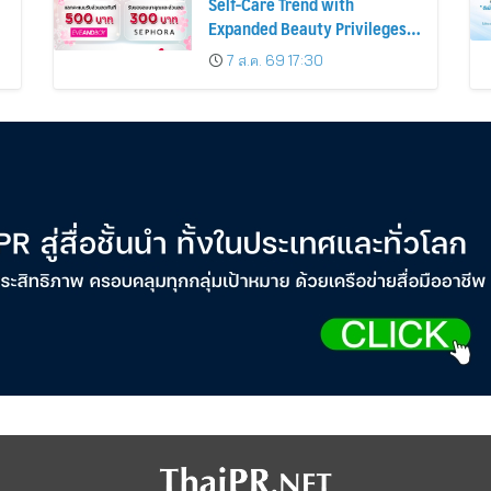
Self-Care Trend with
Expanded Beauty Privileges
น
Number of KTC JCB
7 ส.ค. 69 17:30
Cardmembers Spending on
Cosmetics Rises 26%