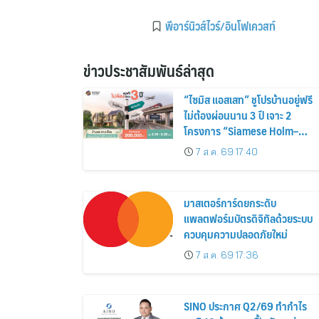
พีอาร์นิวส์ไวร์/อินโฟเควสท์
ข่าวประชาสัมพันธ์ล่าสุด
“ไซมิส แอสเสท” ชูโปรบ้านอยู่ฟรี
ไม่ต้องผ่อนนาน 3 ปี เจาะ 2
โครงการ “Siamese Holm–
Siamese Blossom” พร้อม
7 ส.ค. 69 17:40
ส่วนลดและสิทธิพิเศษถึง 31
สิงหาคม 2569
มาสเตอร์การ์ดยกระดับ
แพลตฟอร์มบัตรดิจิทัลด้วยระบบ
ควบคุมความปลอดภัยใหม่
7 ส.ค. 69 17:36
SINO ประกาศ Q2/69 ทำกำไร