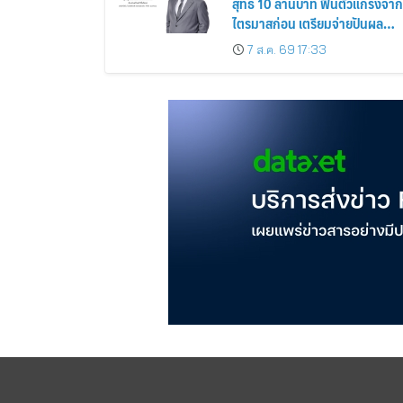
สุทธิ 10 ล้านบาท ฟื้นตัวแกร่งจาก
ไตรมาสก่อน เตรียมจ่ายปันผล
ระหว่างกาล 0.014423 บาทต่อหุ้
7 ส.ค. 69 17:33
ครึ่งปีหลังมุ่งเติบโตต่อเนื่อง