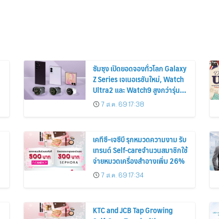
ซัมซุง เปิดยอดจองทั่วโลก Galaxy
Z Series เจเนอเรชันใหม่, Watch
Ultra2 และ Watch9 สูงกว่ารุ่น
ก่อนหน้ากว่า 30%
7 ส.ค. 69 17:38
เคทีซี–เจซีบี รุกหมวดความงาม รับ
เทรนด์ Self-careจำนวนสมาชิกใช้
จ่ายหมวดเครื่องสำอางเพิ่ม 26%
7 ส.ค. 69 17:34
KTC and JCB Tap Growing