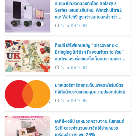
ซัมซุง เปิดยอดจองทั่วโลก Galaxy Z
Series เจเนอเรชันใหม่, Watch Ultra2
และ Watch9 สูงกว่ารุ่นก่อนหน้ากว่า
30%
7 ส.ค. 69 17:38
ท็อปส์ เสิร์ฟแคมเปญ “Discover UK:
Bringing British Favourites to You”
ขนทัพของอร่อยและไอเท็มฮิตจากสหราช
อาณาจักร ส่งตรงถึงมือตั้งแต่วันนี้ – 18
7 ส.ค. 69 17:38
สิงหาคมนี้
มาสเตอร์การ์ดยกระดับแพลตฟอร์มบัตร
ดิจิทัลด้วยระบบควบคุมความปลอดภัยใหม่
7 ส.ค. 69 17:36
เคทีซี–เจซีบี รุกหมวดความงาม รับเทรนด์
Self-careจำนวนสมาชิกใช้จ่ายหมวด
เครื่องสำอางเพิ่ม 26%