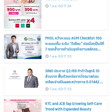
7 ส.ค. 69 17:34
PHOL คว้าคะแนน AGM Checklist 100
คะแนนเต็ม ระดับ “ดีเยี่ยม” ต่อเนื่องเป็นปีที่
7 ตอกย้ำการดำเนินธุรกิจตามหลักธร
รมาภิบาล โปร่งใส สร้างความเชื่อมั่นผู้ถือ
7 ส.ค. 69 17:33
หุ้น
SINO ประกาศ Q2/69 ทำกำไรสุทธิ 10
ล้านบาท ฟื้นตัวแกร่งจากไตรมาสก่อน
เตรียมจ่ายปันผลระหว่างกาล 0.014423
บาทต่อหุ้น ครึ่งปีหลังมุ่งเติบโตต่อเนื่อง
7 ส.ค. 69 17:33
KTC and JCB Tap Growing Self-Care
Trend with Expanded Beauty