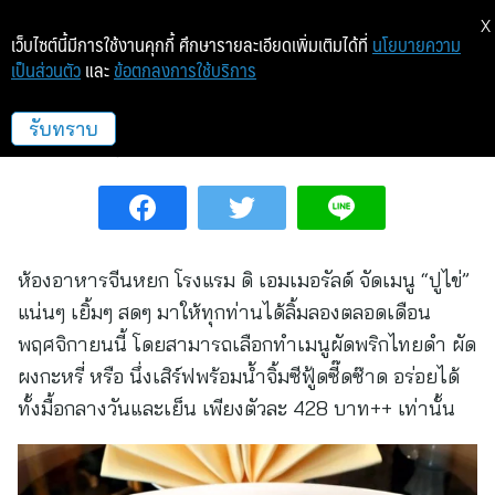
X
เว็บไซต์นี้มีการใช้งานคุกกี้ ศึกษารายละเอียดเพิ่มเติมได้ที่
นโยบายความ
เป็นส่วนตัว
และ
ข้อตกลงการใช้บริการ
ปูไข่ ห้องอาหารจีนหยก
รับทราบ
ไลฟ์สไตล์
16 พ.ย. 63 14:25
ห้องอาหารจีนหยก โรงแรม ดิ เอมเมอรัลด์ จัดเมนู “ปูไข่”
แน่นๆ เยิ้มๆ สดๆ มาให้ทุกท่านได้ลิ้มลองตลอดเดือน
พฤศจิกายนนี้ โดยสามารถเลือกทำเมนูผัดพริกไทยดำ ผัด
ผงกะหรี่ หรือ นึ่งเสิร์ฟพร้อมน้ำจิ้มซีฟู้ดซี๊ดซ๊าด อร่อยได้
ทั้งมื้อกลางวันและเย็น เพียงตัวละ 428 บาท++ เท่านั้น