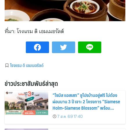
ที่มา:
โรงแรม ดิ เอมเมอรัลด์
โรงแรม ดิ เอมเมอรัลด์
ข่าวประชาสัมพันธ์ล่าสุด
“ไซมิส แอสเสท” ชูโปรบ้านอยู่ฟรี ไม่ต้อง
ผ่อนนาน 3 ปี เจาะ 2 โครงการ “Siamese
Holm–Siamese Blossom” พร้อม
ส่วนลดและสิทธิพิเศษถึง 31 สิงหาคม
7 ส.ค. 69 17:40
2569