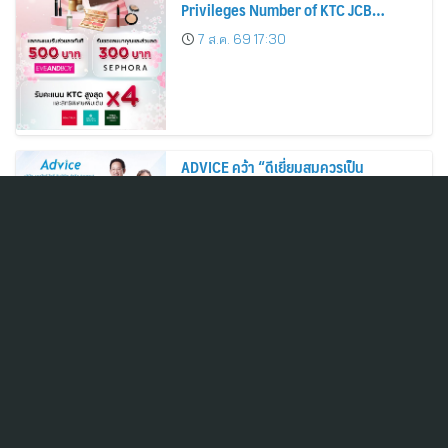
Privileges Number of KTC JCB
Cardmembers Spending on
7 ส.ค. 69 17:30
Cosmetics Rises 26%
ADVICE คว้า “ดีเยี่ยมสมควรเป็น
ตัวอย่าง” AGM Checklist 2569 ตอกย้ำ
มาตรฐานการกำกับดูแลกิจการที่ดี
7 ส.ค. 69 17:27