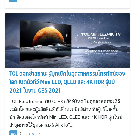
TCL ตอกย้ำสถานะผู้บุกเบิกในอุตสาหกรรมโทรทัศน์ของ
โลก เปิดตัวทีวี Mini LED, QLED และ 4K HDR รุ่นปี
2021 ในงาน CES 2021
TCL Electronics (1070.HK) ยักษ์ใหญ่ในอุตสาหกรรมทีวี
ระดับโลกและผู้ผลิตสินค้าอิเล็กทรอนิกส์สำหรับผู้บริโภคชั้น
นำ จัดแสดงโทรทัศน์ Mini LED, QLED และ 4K HDR รุ่นใหม่
ล่าสุดภายใต้ยุทธศาสตร์ AI x IoT…
ไอที
13 ม.ค. 64 9:15