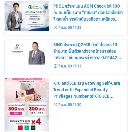
PHOL คว้าคะแนน AGM Checklist 100
คะแนนเต็ม ระดับ “ดีเยี่ยม” ต่อเนื่องเป็นปีที่
7 ตอกย้ำการดำเนินธุรกิจตามหลักธร
รมาภิบาล โปร่งใส สร้างความเชื่อมั่นผู้ถือ
7 ส.ค. 69 17:33
หุ้น
SINO ประกาศ Q2/69 ทำกำไรสุทธิ 10
ล้านบาท ฟื้นตัวแกร่งจากไตรมาสก่อน
เตรียมจ่ายปันผลระหว่างกาล 0.014423
บาทต่อหุ้น ครึ่งปีหลังมุ่งเติบโตต่อเนื่อง
7 ส.ค. 69 17:33
KTC and JCB Tap Growing Self-Care
Trend with Expanded Beauty
Privileges Number of KTC JCB
Cardmembers Spending on
7 ส.ค. 69 17:30
Cosmetics Rises 26%