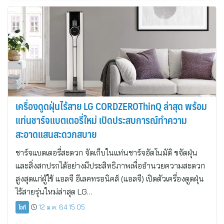
เครื่องดูดฝุ่นไร้สาย LG CORDZEROThinQ ล่าสุด พร้อม
แท่นชาร์จแบตเตอรี่ใหม่ เปิดประสบการณ์ทำความ
สะอาดแสนสะดวกสบาย
ชาร์จแบตเตอรี่สะดวก จัดเก็บในแท่นชาร์จอัตโนมัติ ขจัดฝุ่น
และสิ่งสกปรกได้อย่างมีประสิทธิภาพเพื่ออำนวยความสะดวก
สูงสุดแก่ผู้ใช้ แอลจี อีเลคทรอนิคส์ (แอลจี) เปิดตัวเครื่องดูดฝุ่น
ไร้สายรุ่นใหม่ล่าสุด LG…
ไอที
12 ม.ค. 64 15:05