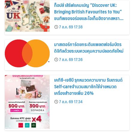
ท็อปส์ เสิร์ฟแคมเปญ “Discover UK:
Bringing British Favourites to You”
ขนทัพของอร่อยและไอเท็มฮิตจากสหราช
อาณาจักร ส่งตรงถึงมือตั้งแต่วันนี้ – 18
7 ส.ค. 69 17:38
สิงหาคมนี้
มาสเตอร์การ์ดยกระดับแพลตฟอร์มบัตร
ดิจิทัลด้วยระบบควบคุมความปลอดภัยใหม่
7 ส.ค. 69 17:36
เคทีซี–เจซีบี รุกหมวดความงาม รับเทรนด์
Self-careจำนวนสมาชิกใช้จ่ายหมวด
เครื่องสำอางเพิ่ม 26%
7 ส.ค. 69 17:34