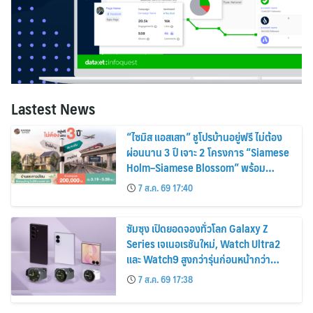
Lastest News
“ไซมิส แอสเสท” ชูโปรบ้านอยู่ฟรี ไม่ต้อง
ผ่อนนาน 3 ปี เจาะ 2 โครงการ “Siamese
Holm–Siamese Blossom” พร้อม
ส่วนลดและสิทธิพิเศษถึง 31 สิงหาคม
7 ส.ค. 69 17:40
2569
ซัมซุง เปิดยอดจองทั่วโลก Galaxy Z
Series เจเนอเรชันใหม่, Watch Ultra2
และ Watch9 สูงกว่ารุ่นก่อนหน้ากว่า
30%
7 ส.ค. 69 17:38