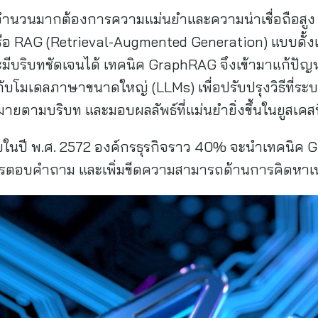
จำนวนมากต้องการความแม่นยำและความน่าเชื่อถือสูง 
รือ RAG (Retrieval-Augmented Generation) แบบดั้ง
ะมีบริบทชัดเจนได้ เทคนิค GraphRAG จึงเข้ามาแก้ป
ากับโมเดลภาษาขนาดใหญ่ (LLMs) เพื่อปรับปรุงวิธีที่ระ
หมายตามบริบท และมอบผลลัพธ์ที่แม่นยำยิ่งขึ้นในยูสเคสท
ในปี พ.ศ. 2572 องค์กรธุรกิจราว 40% จะนำเทคนิค Gr
ารตอบคำถาม และเพิ่มขีดความสามารถด้านการคิดหาเ