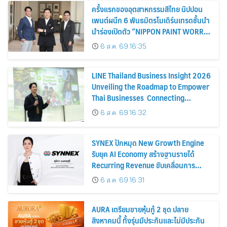
ครั้งแรกของอุตสาหกรรมสีไทย นิปปอน
เพนต์ผนึก 6 พันธมิตรโมเดิร์นเทรดชั้นนำ
นำร่องเปิดตัว “NIPPON PAINT WORRY
FREE” โปรแกรมดูแลคุณภาพฟิล์มสีหลัง
6 ส.ค. 69 16:35
การขาย
LINE Thailand Business Insight 2026
Unveiling the Roadmap to Empower
Thai Businesses Connecting
Businesses, Consumers, and
6 ส.ค. 69 16:32
Partners for Sustainable Growth
SYNEX ปักหมุด New Growth Engine
รับยุค AI Economy สร้างฐานรายได้
Recurring Revenue ขับเคลื่อนการ
เติบโตอย่างยั่งยืน โชว์กำไร Q2/69 โต
6 ส.ค. 69 16:31
18% พร้อมจ่ายปันผลระหว่างกาล 0.10
บาทต่อหุ้น
AURA เตรียมขายหุ้นกู้ 2 ชุด ปลาย
สิงหาคมนี้ ทั้งรุ่นมีประกันและไม่มีประกัน