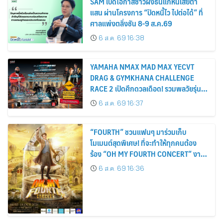
SAM เปิดโอกาสชาวฝั่งธนแก้หนี้เสียต่ำ
แสน ผ่านโครงการ “ปิดหนี้ไว ไปต่อได้” ที่
ศาลแพ่งตลิ่งชัน 8-9 ส.ค.69
6 ส.ค. 69 16:38
YAMAHA NMAX MAD MAX YECVT
DRAG & GYMKHANA CHALLENGE
RACE 2 เปิดศึกดวลเดือด! รวมพลวัยรุ่น
ชามไฟฟ้า ล่าตำแหน่ง KING OF MAX
6 ส.ค. 69 16:37
“FOURTH” ชวนแฟนๆ มาร่วมเก็บ
โมเมนต์สุดพิเศษ! ที่จะทำให้ทุกคนต้อง
ร้อง “OH MY FOURTH CONCERT” งาน
คอนเสิร์ตเดี่ยวครั้งยิ่งใหญ่สุดมหัศจรรย์ 3
6 ส.ค. 69 16:36
วัน 16-17-18 ตุลาคมนี้ ปักหมุดกดบัตร 16
สิงหาคมนี้