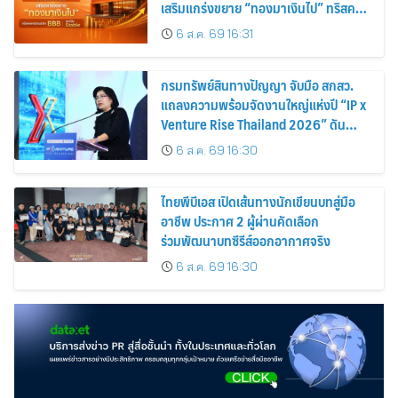
เสริมแกร่งขยาย “ทองมาเงินไป” ทริสคง
เครดิตบริษัท BBB แนวโน้ม Stable
6 ส.ค. 69 16:31
กรมทรัพย์สินทางปัญญา จับมือ สกสว.
แถลงความพร้อมจัดงานใหญ่แห่งปี “IP x
Venture Rise Thailand 2026” ดัน
ทรัพย์สินทางปัญญาและนวัตกรรมไทยสู่
6 ส.ค. 69 16:30
โลกธุรกิจอย่างเข้มแข็ง
ไทยพีบีเอส เปิดเส้นทางนักเขียนบทสู่มือ
อาชีพ ประกาศ 2 ผู้ผ่านคัดเลือก
ร่วมพัฒนาบทซีรีส์ออกอากาศจริง
6 ส.ค. 69 16:30