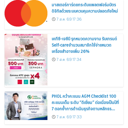
มาสเตอร์การ์ดยกระดับแพลตฟอร์มบัตร
ดิจิทัลด้วยระบบควบคุมความปลอดภัยใหม่
7 ส.ค. 69 17:36
เคทีซี–เจซีบี รุกหมวดความงาม รับเทรนด์
Self-careจำนวนสมาชิกใช้จ่ายหมวด
เครื่องสำอางเพิ่ม 26%
7 ส.ค. 69 17:34
PHOL คว้าคะแนน AGM Checklist 100
คะแนนเต็ม ระดับ “ดีเยี่ยม” ต่อเนื่องเป็นปีที่
7 ตอกย้ำการดำเนินธุรกิจตามหลักธร
รมาภิบาล โปร่งใส สร้างความเชื่อมั่นผู้ถือ
7 ส.ค. 69 17:33
หุ้น