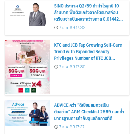
SINO ประกาศ Q2/69 ทำกำไรสุทธิ 10
ล้านบาท ฟื้นตัวแกร่งจากไตรมาสก่อน
เตรียมจ่ายปันผลระหว่างกาล 0.014423
บาทต่อหุ้น ครึ่งปีหลังมุ่งเติบโตต่อเนื่อง
7 ส.ค. 69 17:33
KTC and JCB Tap Growing Self-Care
Trend with Expanded Beauty
Privileges Number of KTC JCB
Cardmembers Spending on
7 ส.ค. 69 17:30
Cosmetics Rises 26%
ADVICE คว้า “ดีเยี่ยมสมควรเป็น
ตัวอย่าง” AGM Checklist 2569 ตอกย้ำ
มาตรฐานการกำกับดูแลกิจการที่ดี
7 ส.ค. 69 17:27