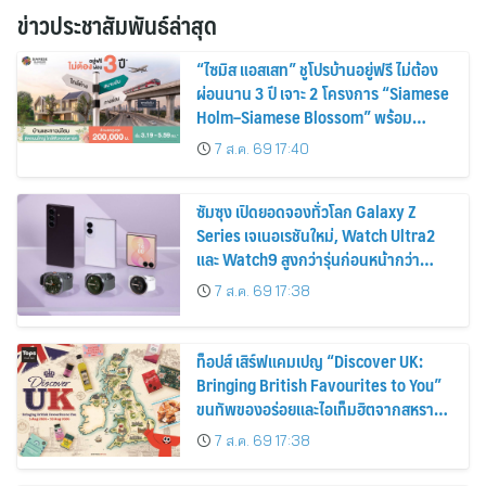
ข่าวประชาสัมพันธ์ล่าสุด
“ไซมิส แอสเสท” ชูโปรบ้านอยู่ฟรี ไม่ต้อง
ผ่อนนาน 3 ปี เจาะ 2 โครงการ “Siamese
Holm–Siamese Blossom” พร้อม
ส่วนลดและสิทธิพิเศษถึง 31 สิงหาคม
7 ส.ค. 69 17:40
2569
ซัมซุง เปิดยอดจองทั่วโลก Galaxy Z
Series เจเนอเรชันใหม่, Watch Ultra2
และ Watch9 สูงกว่ารุ่นก่อนหน้ากว่า
30%
7 ส.ค. 69 17:38
ท็อปส์ เสิร์ฟแคมเปญ “Discover UK:
Bringing British Favourites to You”
ขนทัพของอร่อยและไอเท็มฮิตจากสหราช
อาณาจักร ส่งตรงถึงมือตั้งแต่วันนี้ – 18
7 ส.ค. 69 17:38
สิงหาคมนี้