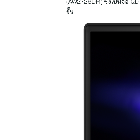
(AW2726DM) ซึ่งเป็นจอ QD-O
ขั้น