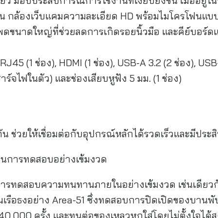
ว มอบประสบการณ์การใช้งานที่เงียบยิ่งขึ้น เมื่ออยู่ในพ
าน กล้องเว็บแคมความละเอียด HD พร้อมไมโครโฟนแบ
แพดขนาดใหญ่ที่ช่วยลดการเกิดรอยนิ้วมือ และคีย์บอร์ดแ
ง RJ45 (1 ช่อง), HDMI (1 ช่อง), USB-A 3.2 (2 ช่อง), USB
าร์จไฟในตัว) และช่องเสียบหูฟัง 5 มม. (1 ช่อง)
น ช่วยให้เชื่อมต่อกับอุปกรณ์หลักได้รวดเร็วและมีประสิท
่านการทดสอบอย่างเข้มงวด
ารทดสอบความทนทานภายในอย่างเข้มงวด เช่นเดียวกับแ
่นเรือธงอย่าง Area-51 ซึ่งทดสอบการปิดเปิดของบานพั
40,000 ครั้ง และทนต่อของเหลวหกใส่โดยไม่ตั้งใจได้ส