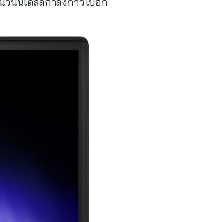
วันนี้เดลล์กำลังก้าวไปอีก