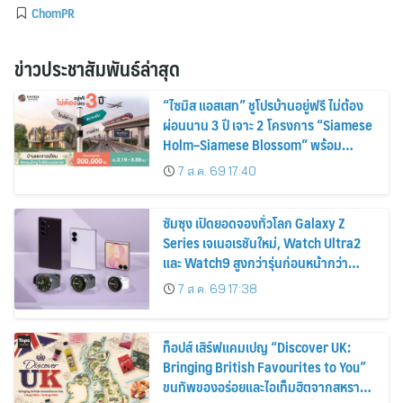
ChomPR
ข่าวประชาสัมพันธ์ล่าสุด
“ไซมิส แอสเสท” ชูโปรบ้านอยู่ฟรี ไม่ต้อง
ผ่อนนาน 3 ปี เจาะ 2 โครงการ “Siamese
Holm–Siamese Blossom” พร้อม
ส่วนลดและสิทธิพิเศษถึง 31 สิงหาคม
7 ส.ค. 69 17:40
2569
ซัมซุง เปิดยอดจองทั่วโลก Galaxy Z
Series เจเนอเรชันใหม่, Watch Ultra2
และ Watch9 สูงกว่ารุ่นก่อนหน้ากว่า
30%
7 ส.ค. 69 17:38
ท็อปส์ เสิร์ฟแคมเปญ “Discover UK:
Bringing British Favourites to You”
ขนทัพของอร่อยและไอเท็มฮิตจากสหราช