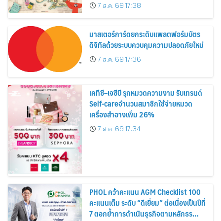
อาณาจักร ส่งตรงถึงมือตั้งแต่วันนี้ – 18
7 ส.ค. 69 17:38
สิงหาคมนี้
มาสเตอร์การ์ดยกระดับแพลตฟอร์มบัตร
ดิจิทัลด้วยระบบควบคุมความปลอดภัยใหม่
7 ส.ค. 69 17:36
เคทีซี–เจซีบี รุกหมวดความงาม รับเทรนด์
Self-careจำนวนสมาชิกใช้จ่ายหมวด
เครื่องสำอางเพิ่ม 26%
7 ส.ค. 69 17:34
PHOL คว้าคะแนน AGM Checklist 100
คะแนนเต็ม ระดับ “ดีเยี่ยม” ต่อเนื่องเป็นปีที่
7 ตอกย้ำการดำเนินธุรกิจตามหลักธร