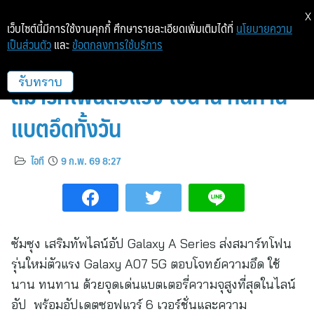
X
เว็บไซต์นี้มีการใช้งานคุกกี้ ศึกษารายละเอียดเพิ่มเติมได้ที่
นโยบายความ
เป็นส่วนตัว
และ
ข้อตกลงการใช้บริการ
ใหม่! Samsung Galaxy A07 5G
สมาร์ทโฟนตัวแรง ใช้นาน ทนทาน
รับทราบ
แบตอึดทั้งวัน
ไอที
9 ก.พ. 69 8:27
ซัมซุง เสริมทัพไลน์อัป Galaxy A Series ส่งสมาร์ทโฟน
รุ่นใหม่ตัวแรง Galaxy A07 5G ตอบโจทย์ความอึด ใช้
นาน ทนทาน ด้วยจุดเด่นแบตเตอรี่ความจุสูงที่สุดในไลน์
อัป พร้อมอัปเดตซอฟแวร์ 6 เวอร์ชั่นและความ