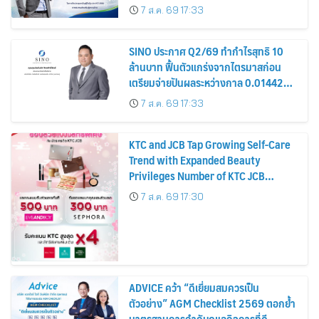
รมาภิบาล โปร่งใส สร้างความเชื่อมั่นผู้ถือ
7 ส.ค. 69 17:33
หุ้น
SINO ประกาศ Q2/69 ทำกำไรสุทธิ 10
ล้านบาท ฟื้นตัวแกร่งจากไตรมาสก่อน
เตรียมจ่ายปันผลระหว่างกาล 0.014423
บาทต่อหุ้น ครึ่งปีหลังมุ่งเติบโตต่อเนื่อง
7 ส.ค. 69 17:33
KTC and JCB Tap Growing Self-Care
Trend with Expanded Beauty
Privileges Number of KTC JCB
Cardmembers Spending on
7 ส.ค. 69 17:30
Cosmetics Rises 26%
ADVICE คว้า “ดีเยี่ยมสมควรเป็น
ตัวอย่าง” AGM Checklist 2569 ตอกย้ำ
มาตรฐานการกำกับดูแลกิจการที่ดี