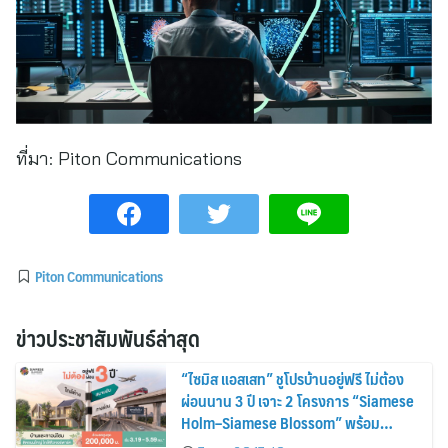
ที่มา:
Piton Communications
Piton Communications
ข่าวประชาสัมพันธ์ล่าสุด
“ไซมิส แอสเสท” ชูโปรบ้านอยู่ฟรี ไม่ต้อง
ผ่อนนาน 3 ปี เจาะ 2 โครงการ “Siamese
Holm–Siamese Blossom” พร้อม
ส่วนลดและสิทธิพิเศษถึง 31 สิงหาคม