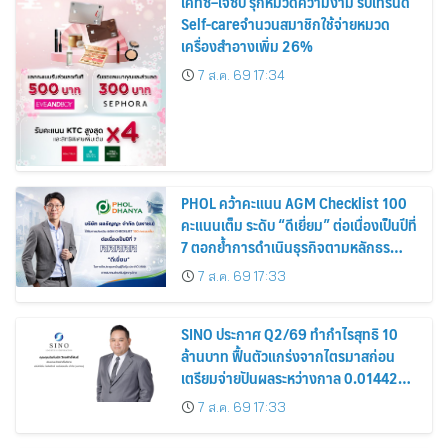
เคทีซี–เจซีบี รุกหมวดความงาม รับเทรนด์
Self-careจำนวนสมาชิกใช้จ่ายหมวด
เครื่องสำอางเพิ่ม 26%
7 ส.ค. 69 17:34
PHOL คว้าคะแนน AGM Checklist 100
คะแนนเต็ม ระดับ “ดีเยี่ยม” ต่อเนื่องเป็นปีที่
7 ตอกย้ำการดำเนินธุรกิจตามหลักธร
รมาภิบาล โปร่งใส สร้างความเชื่อมั่นผู้ถือ
7 ส.ค. 69 17:33
หุ้น
SINO ประกาศ Q2/69 ทำกำไรสุทธิ 10
ล้านบาท ฟื้นตัวแกร่งจากไตรมาสก่อน
เตรียมจ่ายปันผลระหว่างกาล 0.014423
บาทต่อหุ้น ครึ่งปีหลังมุ่งเติบโตต่อเนื่อง
7 ส.ค. 69 17:33