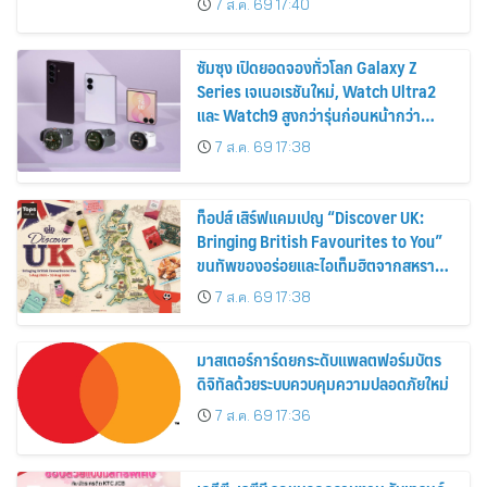
7 ส.ค. 69 17:40
2569
ซัมซุง เปิดยอดจองทั่วโลก Galaxy Z
Series เจเนอเรชันใหม่, Watch Ultra2
และ Watch9 สูงกว่ารุ่นก่อนหน้ากว่า
30%
7 ส.ค. 69 17:38
ท็อปส์ เสิร์ฟแคมเปญ “Discover UK:
Bringing British Favourites to You”
ขนทัพของอร่อยและไอเท็มฮิตจากสหราช
อาณาจักร ส่งตรงถึงมือตั้งแต่วันนี้ – 18
7 ส.ค. 69 17:38
สิงหาคมนี้
มาสเตอร์การ์ดยกระดับแพลตฟอร์มบัตร
ดิจิทัลด้วยระบบควบคุมความปลอดภัยใหม่
7 ส.ค. 69 17:36