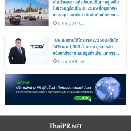
อโกด้าเผยชาวยุโรปสนใจเดินทางสู่เอเชีย
ในช่วงฤดูร้อนปีพ.ศ. 2569 ชี้กรุงเทพฯ
เกาะสมุย และพัทยา ติดอันดับเมืองยอด
นิยม
6 ส.ค. 69 17:00
TOG เผยรายได้ไตรมาส 2/2569 เติบโต
14% แตะ 1,003 ล้านบาท ธุรกิจหลัก
แข็งแกร่งจากเลนส์มูลค่าเพิ่ม และการ
ขยายตลาดต่างประเทศ พร้อมเดินหน้า
6 ส.ค. 69 16:59
ลงทุนเพื่อการเติบโตระยะยาว