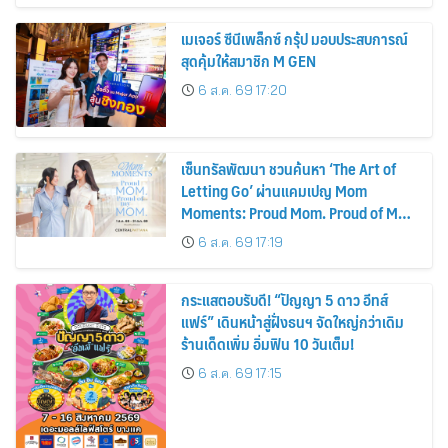
เมเจอร์ ซีนีเพล็กซ์ กรุ้ป มอบประสบการณ์
สุดคุ้มให้สมาชิก M GEN
6 ส.ค. 69 17:20
เซ็นทรัลพัฒนา ชวนค้นหา ‘The Art of
Letting Go’ ผ่านแคมเปญ Mom
Moments: Proud Mom. Proud of My
Mom.
6 ส.ค. 69 17:19
กระแสตอบรับดี! “ปัญญา 5 ดาว อีทส์
แฟร์” เดินหน้าสู่ฝั่งธนฯ จัดใหญ่กว่าเดิม
ร้านเด็ดเพิ่ม อิ่มฟิน 10 วันเต็ม!
6 ส.ค. 69 17:15