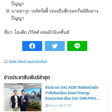
ปัญญา
นายอาวุธ วงศ์สวัสดิ์ รองอธิบดีกรมทรัพย์สินทาง
ปัญญา
ที่มา:
ไอเดีย เวิร์คส์ คอมมิวนิเคชั่นส์
ไอเดีย เวิร์คส์ คอมมิวนิเคชั่นส์
ข่าวประชาสัมพันธ์ล่าสุด
หัวเว่ย และ GAC AION Thailand ผนึก
กำลังขับเคลื่อน Smart Energy
Ecosystem เชื่อม GAC GN8 PHEV
รถยนต์ MPV ระดับพรีเมียม เข้ากับ
6 ส.ค. 69 17:37
พลังงานแสงอาทิตย์ภายในบ้าน