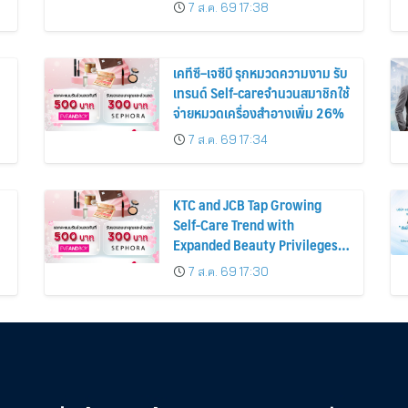
ก่อนหน้ากว่า 30%
7 ส.ค. 69 17:38
เคทีซี–เจซีบี รุกหมวดความงาม รับ
เทรนด์ Self-careจำนวนสมาชิกใช้
จ่ายหมวดเครื่องสำอางเพิ่ม 26%
7 ส.ค. 69 17:34
KTC and JCB Tap Growing
Self-Care Trend with
Expanded Beauty Privileges
น
Number of KTC JCB
7 ส.ค. 69 17:30
Cardmembers Spending on
Cosmetics Rises 26%