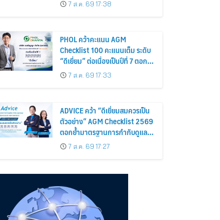
อร่อยและไอเท็มฮิตจากสหราช
7 ส.ค. 69 17:38
อาณาจักร ส่งตรงถึงมือตั้งแต่วัน
นี้ – 18 สิงหาคมนี้
PHOL คว้าคะแนน AGM
Checklist 100 คะแนนเต็ม ระดับ
“ดีเยี่ยม” ต่อเนื่องเป็นปีที่ 7 ตอกย้ำ
การดำเนินธุรกิจตามหลักธรรมาภิ
7 ส.ค. 69 17:33
บาล โปร่งใส สร้างความเชื่อมั่นผู้
ถือหุ้น
ADVICE คว้า “ดีเยี่ยมสมควรเป็น
ตัวอย่าง” AGM Checklist 2569
ตอกย้ำมาตรฐานการกำกับดูแล
กิจการที่ดี
7 ส.ค. 69 17:27