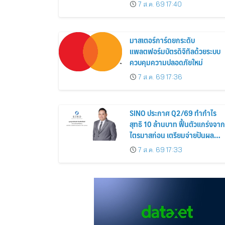
Siamese Blossom” พร้อม
7 ส.ค. 69 17:40
ส่วนลดและสิทธิพิเศษถึง 31
สิงหาคม 2569
มาสเตอร์การ์ดยกระดับ
แพลตฟอร์มบัตรดิจิทัลด้วยระบบ
ควบคุมความปลอดภัยใหม่
7 ส.ค. 69 17:36
SINO ประกาศ Q2/69 ทำกำไร
สุทธิ 10 ล้านบาท ฟื้นตัวแกร่งจาก
ไตรมาสก่อน เตรียมจ่ายปันผล
ระหว่างกาล 0.014423 บาทต่อหุ้
7 ส.ค. 69 17:33
ครึ่งปีหลังมุ่งเติบโตต่อเนื่อง