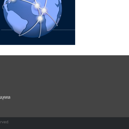
นบุคคล
erved.