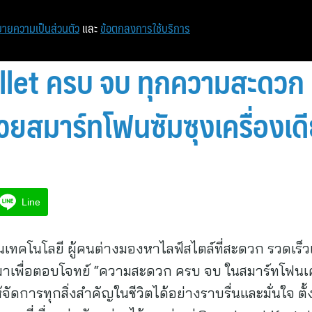
หน้าแรก
ท่องเที่ยว
ไอที
เศรษฐกิจ/การเงิน
ายความเป็นส่วนตัว
และ
ข้อตกลงการใช้บริการ
et ครบ จบ ทุกความสะดวก เด
วยสมาร์ทโฟนซัมซุงเครื่องเด
Line
ผ่านเทคโนโลยี ผู้คนต่างมองหาไลฟ์สไตล์ที่สะดวก รวดเร็
พื่อตอบโจทย์ “ความสะดวก ครบ จบ ในสมาร์ทโฟนเคร
จัดการทุกสิ่งสำคัญในชีวิตได้อย่างราบรื่นและมั่นใจ ตั