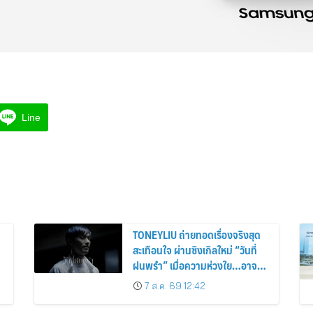
Line
TONEYLIU ถ่ายทอดเรื่องจริงสุด
สะเทือนใจ ผ่านซิงเกิลใหม่ “วันที่
ฝนพรำ” เมื่อความห่วงใย…อาจ
เป็นคำบอกรักครั้งสุดท้าย
7 ส.ค. 69 12:42