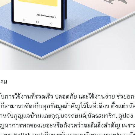
axy
การใช้งานที่รวดเร็ว ปลอดภัย และใช้งานง่าย ช่วยยก
้วก็สามารถจัดเก็บทุกข้อมูลสำคัญไว้ในที่เดียว ตั้งแต่รหั
หรับกุญแจบ้านและกุญแจรถยนต์,บัตรสมาชิก, คูปอง ตั๋ว
ัญหาการพกของเยอะหรือกังวลว่าจะลืมสิ่งสำคัญ เพรา
ng Wallet แอปเดียว พร้อมระบบรักษาความปลอดภัยด้