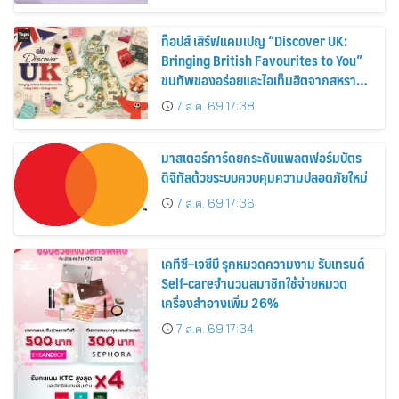
ท็อปส์ เสิร์ฟแคมเปญ “Discover UK:
Bringing British Favourites to You”
ขนทัพของอร่อยและไอเท็มฮิตจากสหราช
อาณาจักร ส่งตรงถึงมือตั้งแต่วันนี้ – 18
7 ส.ค. 69 17:38
สิงหาคมนี้
มาสเตอร์การ์ดยกระดับแพลตฟอร์มบัตร
ดิจิทัลด้วยระบบควบคุมความปลอดภัยใหม่
7 ส.ค. 69 17:36
เคทีซี–เจซีบี รุกหมวดความงาม รับเทรนด์
Self-careจำนวนสมาชิกใช้จ่ายหมวด
เครื่องสำอางเพิ่ม 26%
7 ส.ค. 69 17:34