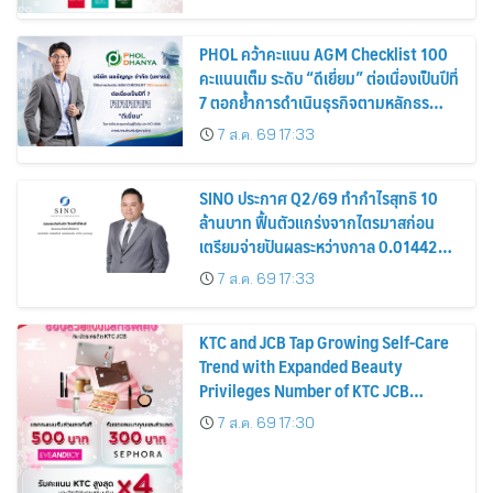
PHOL คว้าคะแนน AGM Checklist 100
คะแนนเต็ม ระดับ “ดีเยี่ยม” ต่อเนื่องเป็นปีที่
7 ตอกย้ำการดำเนินธุรกิจตามหลักธร
รมาภิบาล โปร่งใส สร้างความเชื่อมั่นผู้ถือ
7 ส.ค. 69 17:33
หุ้น
SINO ประกาศ Q2/69 ทำกำไรสุทธิ 10
ล้านบาท ฟื้นตัวแกร่งจากไตรมาสก่อน
เตรียมจ่ายปันผลระหว่างกาล 0.014423
บาทต่อหุ้น ครึ่งปีหลังมุ่งเติบโตต่อเนื่อง
7 ส.ค. 69 17:33
KTC and JCB Tap Growing Self-Care
Trend with Expanded Beauty
Privileges Number of KTC JCB
Cardmembers Spending on
7 ส.ค. 69 17:30
Cosmetics Rises 26%