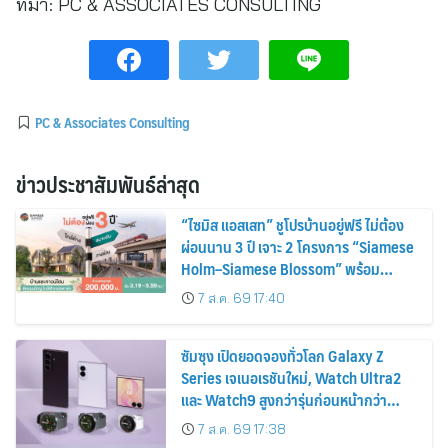
ที่มา:
PC & ASSOCIATES CONSULTING
PC & Associates Consulting
ข่าวประชาสัมพันธ์ล่าสุด
“ไซมิส แอสเสท” ชูโปรบ้านอยู่ฟรี ไม่ต้อง
ผ่อนนาน 3 ปี เจาะ 2 โครงการ “Siamese
Holm–Siamese Blossom” พร้อม
ส่วนลดและสิทธิพิเศษถึง 31 สิงหาคม
7 ส.ค. 69 17:40
2569
ซัมซุง เปิดยอดจองทั่วโลก Galaxy Z
Series เจเนอเรชันใหม่, Watch Ultra2
และ Watch9 สูงกว่ารุ่นก่อนหน้ากว่า
30%
7 ส.ค. 69 17:38