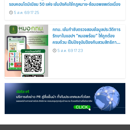
รอบคอนโดมิเนียม 50 แห่ง เข้มบังคับใช้กฎหมาย-ซ้อมอพยพต่อเนื่อง
5 ส.ค. 69 17:25
กทม. เข้มกำชับตรวจสอบข้อมูลประวัติการ
รักษาในแอปฯ “หมอพร้อม” ให้ถูกต้อง
ครบถ้วน เป็นปัจจุบันป้องกันสวมสิทธิการ
รักษา
5 ส.ค. 69 17:23