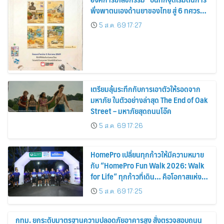
พึ่งพาตนเองด้านยาของไทย สู่ 6 ทศวรรษ
แห่งการพัฒนาสุขภาพคนไทย
5 ส.ค. 69 17:27
เตรียมลุ้นระทึกกับการเอาตัวให้รอดจาก
มหาภัย ในตัวอย่างล่าสุด The End of Oak
Street – มหาภัยสุดถนนโอ๊ค
5 ส.ค. 69 17:26
HomePro เปลี่ยนทุกก้าวให้มีความหมาย
กับ “HomePro Fun Walk 2026: Walk
for Life” ทุกก้าวที่เดิน… คือโอกาสแห่ง
การมีชีวิต
5 ส.ค. 69 17:25
กทม. ยกระดับมาตรฐานความปลอดภัยอาคารสูง สั่งตรวจสอบถนน