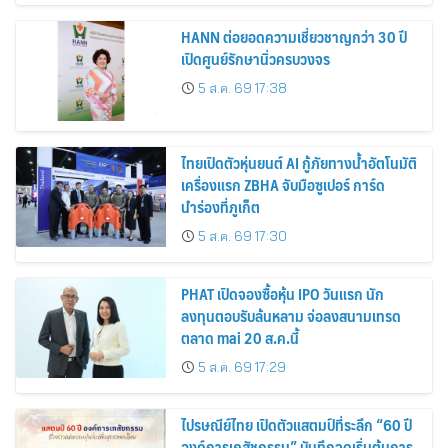
HANN ต่อยอดความเชี่ยวชาญกว่า 30 ปี
เปิดศูนย์รักษานิ่วครบวงจร
5 ส.ค. 69 17:38
ไทยเปิดตัวหุ่นยนต์ AI กู้ภัยทางน้ำอัตโนมัติ
เครื่องแรก ZBHA จับมือซูเปอร์ การ์ด
นำร่องที่ภูเก็ต
5 ส.ค. 69 17:30
PHAT เปิดจองซื้อหุ้น IPO วันแรก นัก
ลงทุนตอบรับล้นหลาม จ่อลงสนามเทรด
ตลาด mai 20 ส.ค.นี้
5 ส.ค. 69 17:29
ไปรษณีย์ไทย เปิดตัวแสตมป์ที่ระลึก “60 ปี
องค์การเภสัชกรรม” บันทึกจุดเริ่มต้นการ