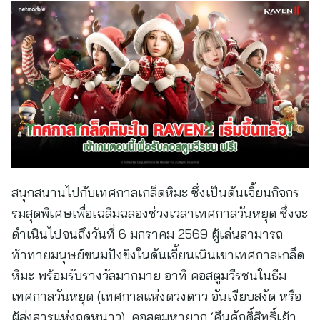
สนุกสนานไปกับเทศกาลเกล็ดหิมะ ซึ่งเป็นดันเจี้ยนกิจกร
รมสุดพิเศษเพื่อเฉลิมฉลองช่วงเวลาเทศกาลวันหยุด ซึ่งจะ
ดำเนินไปจนถึงวันที่ 6 มกราคม 2569 ผู้เล่นสามารถ
ท้าทายมนุษย์ขนมปังขิงในดันเจี้ยนเนินเขาเทศกาลเกล็ด
หิมะ พร้อมรับรางวัลมากมาย อาทิ คอสตูมวีรชนในธีม
เทศกาลวันหยุด (เทศกาลแห่งดวงดาว อันเงียบสงัด หรือ
ผู้ส่งสารแห่งฤดูหนาว), คอสตูมหายาก ‘คืนศักดิ์สิทธิ์เย้า