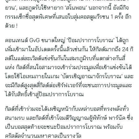
ยวน’, และภูตรับใช้หายาก ‘สโนพอน’ นอกจากนี้ ยังมีกิจ
กรรมเช็กชื่อสุดพิเศษที่เสนอใบสุ่มคอสตูมวีรชน 1 ครั้ง อีก
ด้วย !
คอนเทนต์ GvG ขนาดใหญ่ ‘ป้อมปราการโบราณ’ ได้ถูก
เพิ่มเข้ามาในอัปเดตครั้งนี้แล้วเช่นกัน ให้กิลด์มากถึง 24 กิ
ลด์ในแต่ละเวิลด์แข่งขันกันในสมรภูมิรบที่แตกต่างกันสี่
แห่ง กิลด์ที่สนใจสามารถเข้าร่วมประมูลเพื่อเข้าแข่งขันได้
โดยใช้ไอเทมภายในเกม ‘บัตรเชิญอาณาจักรโบราณ’ และ
จะมีกิลด์สูงสุดสี่กิลด์ต่อเซิร์ฟเวอร์ที่จะชนะการประมูลและ
ได้รับสิทธิ์เข้าสู่ป้อมปราการโบราณ
กิลด์ที่เข้าร่วมจะได้เผชิญหน้ากับเหล่าบอสที่ทรงพลังทั่ว
สนามรบ และกิลด์ที่เข้าโจมตีวิญญาณผู้พิทักษ์ พาร์นัค ซึ่ง
เป็นบอสสุดท้ายจะชนะป้อมปราการโบราณ พร้อมรับ
คริสตัลจำนวนมหาศาลเป็นรางวัล