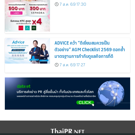
Cardmembers Spending on
7 ส.ค. 69 17:30
Cosmetics Rises 26%
ADVICE คว้า “ดีเยี่ยมสมควรเป็น
ตัวอย่าง” AGM Checklist 2569 ตอกย้ำ
มาตรฐานการกำกับดูแลกิจการที่ดี
7 ส.ค. 69 17:27