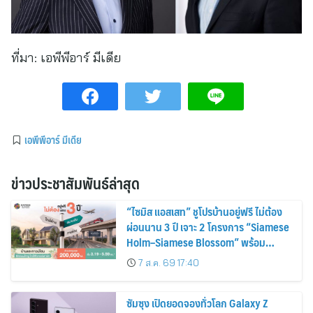
ที่มา:
เอพีพีอาร์ มีเดีย
เอพีพีอาร์ มีเดีย
ข่าวประชาสัมพันธ์ล่าสุด
“ไซมิส แอสเสท” ชูโปรบ้านอยู่ฟรี ไม่ต้อง
ผ่อนนาน 3 ปี เจาะ 2 โครงการ “Siamese
Holm–Siamese Blossom” พร้อม
ส่วนลดและสิทธิพิเศษถึง 31 สิงหาคม
7 ส.ค. 69 17:40
2569
ซัมซุง เปิดยอดจองทั่วโลก Galaxy Z