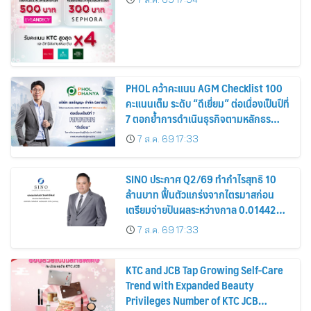
PHOL คว้าคะแนน AGM Checklist 100
คะแนนเต็ม ระดับ “ดีเยี่ยม” ต่อเนื่องเป็นปีที่
7 ตอกย้ำการดำเนินธุรกิจตามหลักธร
รมาภิบาล โปร่งใส สร้างความเชื่อมั่นผู้ถือ
7 ส.ค. 69 17:33
หุ้น
SINO ประกาศ Q2/69 ทำกำไรสุทธิ 10
ล้านบาท ฟื้นตัวแกร่งจากไตรมาสก่อน
เตรียมจ่ายปันผลระหว่างกาล 0.014423
บาทต่อหุ้น ครึ่งปีหลังมุ่งเติบโตต่อเนื่อง
7 ส.ค. 69 17:33
KTC and JCB Tap Growing Self-Care
Trend with Expanded Beauty
Privileges Number of KTC JCB