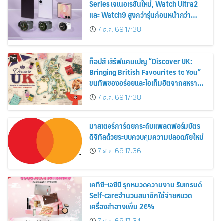
Series เจเนอเรชันใหม่, Watch Ultra2
และ Watch9 สูงกว่ารุ่นก่อนหน้ากว่า
30%
7 ส.ค. 69 17:38
ท็อปส์ เสิร์ฟแคมเปญ “Discover UK:
Bringing British Favourites to You”
ขนทัพของอร่อยและไอเท็มฮิตจากสหราช
อาณาจักร ส่งตรงถึงมือตั้งแต่วันนี้ – 18
7 ส.ค. 69 17:38
สิงหาคมนี้
มาสเตอร์การ์ดยกระดับแพลตฟอร์มบัตร
ดิจิทัลด้วยระบบควบคุมความปลอดภัยใหม่
7 ส.ค. 69 17:36
เคทีซี–เจซีบี รุกหมวดความงาม รับเทรนด์
Self-careจำนวนสมาชิกใช้จ่ายหมวด
เครื่องสำอางเพิ่ม 26%
7 ส.ค. 69 17:34