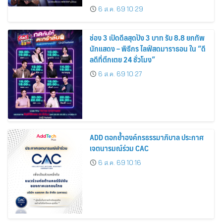
TALENT SEASON 21
6 ส.ค. 69 10:29
ช่อง 3 เปิดดีลสุดปัง 3 บาท รับ 8.8 ยกทัพ
นักแสดง – พิธีกร ไลฟ์สดมาราธอน ใน “ดี
ลดีที่ตึกเตย 24 ชั่วโมง”
6 ส.ค. 69 10:27
ADD ตอกย้ำองค์กรธรรมาภิบาล ประกาศ
เจตนารมณ์ร่วม CAC
6 ส.ค. 69 10:16