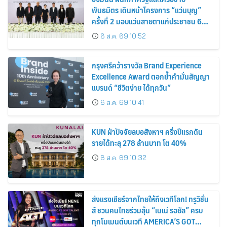
พันธมิตร เดินหน้าโครงการ “แว่นบุญ”
ครั้งที่ 2 มอบแว่นสายตาแก่ประชาชน 600
คน ขยายโอกาสการมองเห็นสู่ชุมชนไทย
6 ส.ค. 69 10:52
กรุงศรีคว้ารางวัล Brand Experience
Excellence Award ตอกย้ำคำมั่นสัญญา
แบรนด์ “ชีวิตง่าย ได้ทุกวัน”
6 ส.ค. 69 10:41
KUN ฝ่าปัจจัยลบอสังหาฯ ครึ่งปีแรกดัน
รายได้ทะลุ 278 ล้านบาท โต 40%
6 ส.ค. 69 10:32
ส่งแรงเชียร์จากไทยให้ถึงเวทีโลก! ทรูวิชั่น
ส์ ชวนคนไทยร่วมลุ้น “เนเน่ รอยัล” ครบ
ทุกโมเมนต์บนเวที AMERICA’S GOT