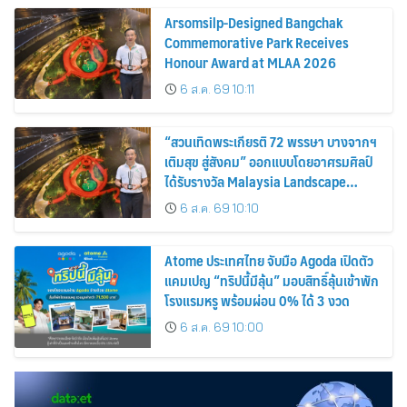
Arsomsilp-Designed Bangchak
Commemorative Park Receives
Honour Award at MLAA 2026
6 ส.ค. 69 10:11
“สวนเทิดพระเกียรติ 72 พรรษา บางจากฯ
เติมสุข สู่สังคม” ออกแบบโดยอาศรมศิลป์
ได้รับรางวัล Malaysia Landscape
Architecture Award 2026
6 ส.ค. 69 10:10
Atome ประเทศไทย จับมือ Agoda เปิดตัว
แคมเปญ “ทริปนี้มีลุ้น” มอบสิทธิ์ลุ้นเข้าพัก
โรงแรมหรู พร้อมผ่อน 0% ได้ 3 งวด
6 ส.ค. 69 10:00