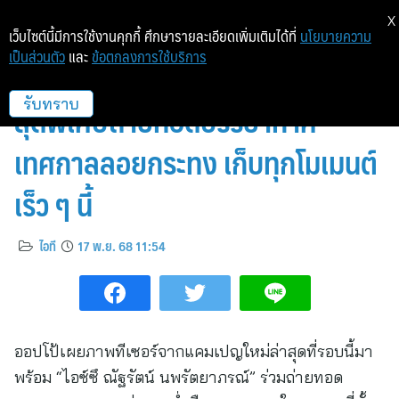
X
เว็บไซต์นี้มีการใช้งานคุกกี้ ศึกษารายละเอียดเพิ่มเติมได้ที่
นโยบายความ
เป็นส่วนตัว
และ
ข้อตกลงการใช้บริการ
ออปโป้เตรียมปล่อยวิดีโอแคมเปญ
สุดพิเศษถ่ายทอดบรรยากาศ
รับทราบ
เทศกาลลอยกระทง เก็บทุกโมเมนต์
เร็ว ๆ นี้
ไอที
17 พ.ย. 68 11:54
ออปโป้เผยภาพทีเซอร์จากแคมเปญใหม่ล่าสุดที่รอบนี้มา
พร้อม “ไอซ์ซึ ณัฐรัตน์ นพรัตยาภรณ์” ร่วมถ่ายทอด