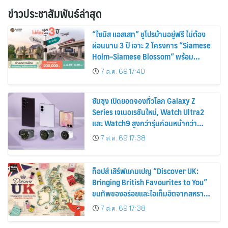
ข่าวประชาสัมพันธ์ล่าสุด
“ไซมิส แอสเสท” ชูโปรบ้านอยู่ฟรี ไม่ต้อง
ผ่อนนาน 3 ปี เจาะ 2 โครงการ “Siamese
Holm–Siamese Blossom” พร้อม
ส่วนลดและสิทธิพิเศษถึง 31 สิงหาคม
7 ส.ค. 69 17:40
2569
ซัมซุง เปิดยอดจองทั่วโลก Galaxy Z
Series เจเนอเรชันใหม่, Watch Ultra2
และ Watch9 สูงกว่ารุ่นก่อนหน้ากว่า
30%
7 ส.ค. 69 17:38
ท็อปส์ เสิร์ฟแคมเปญ “Discover UK:
Bringing British Favourites to You”
ขนทัพของอร่อยและไอเท็มฮิตจากสหราช
อาณาจักร ส่งตรงถึงมือตั้งแต่วันนี้ – 18
7 ส.ค. 69 17:38
สิงหาคมนี้