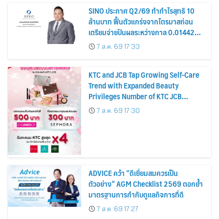
SINO ประกาศ Q2/69 ทำกำไรสุทธิ 10
ล้านบาท ฟื้นตัวแกร่งจากไตรมาสก่อน
เตรียมจ่ายปันผลระหว่างกาล 0.014423
บาทต่อหุ้น ครึ่งปีหลังมุ่งเติบโตต่อเนื่อง
7 ส.ค. 69 17:33
KTC and JCB Tap Growing Self-Care
Trend with Expanded Beauty
Privileges Number of KTC JCB
Cardmembers Spending on
7 ส.ค. 69 17:30
Cosmetics Rises 26%
ADVICE คว้า “ดีเยี่ยมสมควรเป็น
ตัวอย่าง” AGM Checklist 2569 ตอกย้ำ
มาตรฐานการกำกับดูแลกิจการที่ดี
7 ส.ค. 69 17:27