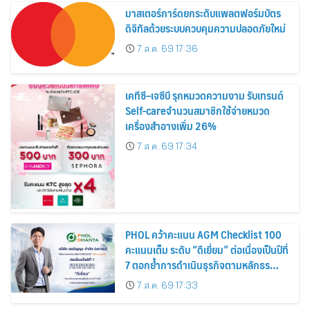
มาสเตอร์การ์ดยกระดับแพลตฟอร์มบัตร
ดิจิทัลด้วยระบบควบคุมความปลอดภัยใหม่
7 ส.ค. 69 17:36
เคทีซี–เจซีบี รุกหมวดความงาม รับเทรนด์
Self-careจำนวนสมาชิกใช้จ่ายหมวด
เครื่องสำอางเพิ่ม 26%
7 ส.ค. 69 17:34
PHOL คว้าคะแนน AGM Checklist 100
คะแนนเต็ม ระดับ “ดีเยี่ยม” ต่อเนื่องเป็นปีที่
7 ตอกย้ำการดำเนินธุรกิจตามหลักธร
รมาภิบาล โปร่งใส สร้างความเชื่อมั่นผู้ถือ
7 ส.ค. 69 17:33
หุ้น