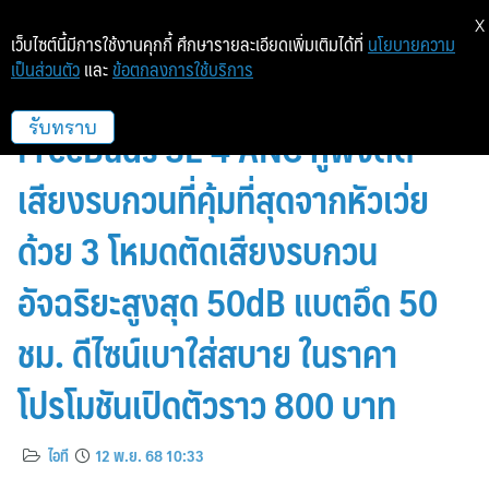
X
เว็บไซต์นี้มีการใช้งานคุกกี้ ศึกษารายละเอียดเพิ่มเติมได้ที่
นโยบายความ
เป็นส่วนตัว
และ
ข้อตกลงการใช้บริการ
วางจำหน่ายแล้ว HUAWEI
FreeBuds SE 4 ANC หูฟังตัด
รับทราบ
เสียงรบกวนที่คุ้มที่สุดจากหัวเว่ย
ด้วย 3 โหมดตัดเสียงรบกวน
อัจฉริยะสูงสุด 50dB แบตอึด 50
ชม. ดีไซน์เบาใส่สบาย ในราคา
โปรโมชันเปิดตัวราว 800 บาท
ไอที
12 พ.ย. 68 10:33