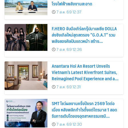
โรงไฟฟ้าพลังงานสะอาด
7 ส.ค. 69 12:37
F.HERO จับมือเกิร์ลกรุ๊ปมาเลเซีย DOLLA
ส่งซิงเกิลใหม่สุดสตรอง “G.O.A.T” รวม
พลังสองศิลปินแถวหน้า สร้าง
ปรากฏการณ์ใหม่แห่งวงการเพลงอาเซียน
7 ส.ค. 69 12:36
Anantara Hoi An Resort Unveils
Vietnam’s Latest Riverfront Suites,
Reimagined Pool Experience and a
Vibrant New Dining Destination
7 ส.ค. 69 12:31
SMT โชว์ผลงานครึ่งปีแรก 2569 โตต่อ
เนื่อง หลังพลิกกำไรตั้งแต่ไตรมาส 1 สอด
รับการเติบโตของอุตสาหกรรมเซมิ
คอนดักเตอร์
7 ส.ค. 69 12:30