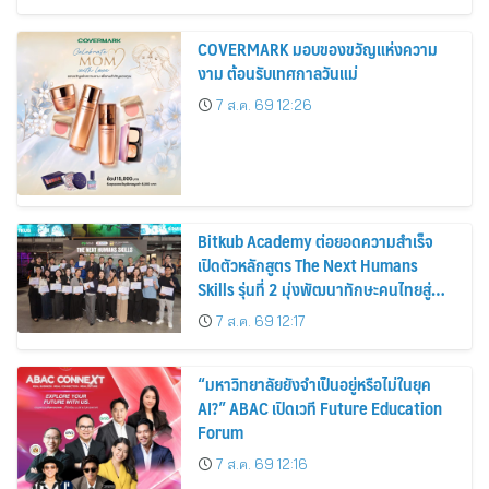
COVERMARK มอบของขวัญแห่งความ
งาม ต้อนรับเทศกาลวันแม่
7 ส.ค. 69 12:26
Bitkub Academy ต่อยอดความสำเร็จ
เปิดตัวหลักสูตร The Next Humans
Skills รุ่นที่ 2 มุ่งพัฒนาทักษะคนไทยสู่
การเป็นคนของอนาคต
7 ส.ค. 69 12:17
“มหาวิทยาลัยยังจำเป็นอยู่หรือไม่ในยุค
AI?” ABAC เปิดเวที Future Education
Forum
7 ส.ค. 69 12:16