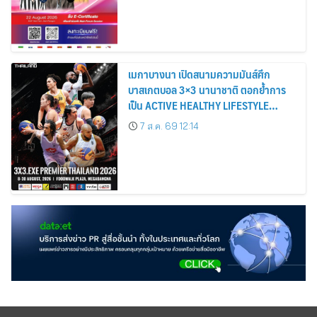
เมกาบางนา เปิดสนามความมันส์ศึก
บาสเกตบอล 3×3 นานาชาติ ตอกย้ำการ
เป็น ACTIVE HEALTHY LIFESTYLE
DESTINATION วันที่ 8 – 30 ส.ค. 69 ณ
7 ส.ค. 69 12:14
ฟู้ดวอล์ค พลาซ่า ศูนย์การค้าเมกาบางนา